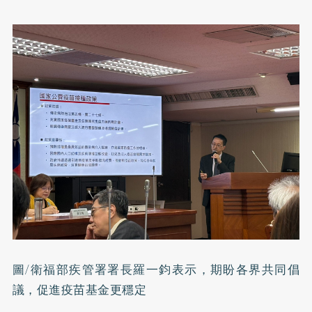
圖/衛福部疾管署署長羅一鈞表示，期盼各界共同倡
議，促進疫苗基金更穩定