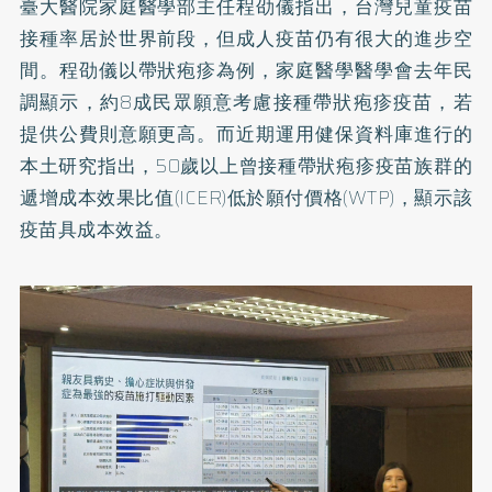
臺大醫院家庭醫學部主任程劭儀指出，台灣兒童疫苗
接種率居於世界前段，但成人疫苗仍有很大的進步空
間。程劭儀以帶狀疱疹為例，家庭醫學醫學會去年民
調顯示，約8成民眾願意考慮接種帶狀疱疹疫苗，若
提供公費則意願更高。而近期運用健保資料庫進行的
本土研究指出，50歲以上曾接種帶狀疱疹疫苗族群的
遞增成本效果比值(ICER)低於願付價格(WTP)，顯示該
疫苗具成本效益。