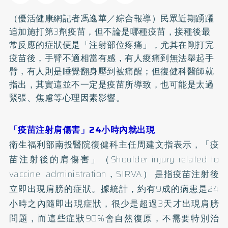
（優活健康網記者馮逸華／綜合報導）民眾近期踴躍
追加施打第3劑疫苗，但不論是哪種疫苗，接種後最
常反應的症狀便是「注射部位疼痛」，尤其在剛打完
疫苗後，手臂不適相當有感，有人痠痛到無法舉起手
臂，有人則是睡覺翻身壓到被痛醒；但復健科醫師就
指出，其實這並不一定是疫苗所導致，也可能是太過
緊張、焦慮等心理因素影響。
「疫苗注射肩傷害」24小時內就出現
衛生福利部南投醫院復健科主任周建文指表示，「疫
苗注射後的肩傷害」（Shoulder injury related to
vaccine administration，SIRVA） 是指疫苗注射後
立即出現肩膀的症狀。據統計，約有9成的病患是24
小時之內隨即出現症狀，很少是超過3天才出現肩膀
問題，而這些症狀90%會自然復原，不需要特別治