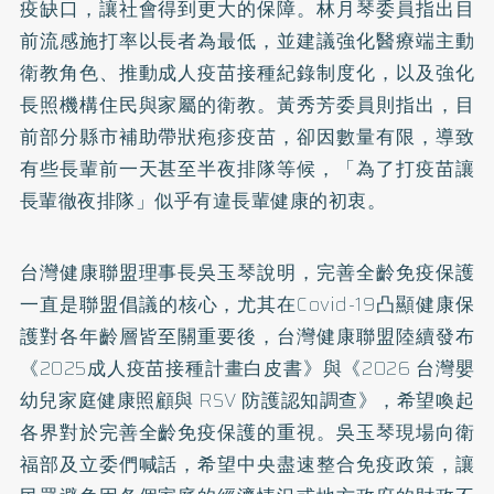
疫缺口，讓社會得到更大的保障。林月琴委員指出目
前流感施打率以長者為最低，並建議強化醫療端主動
衛教角色、推動成人疫苗接種紀錄制度化，以及強化
長照機構住民與家屬的衛教。黃秀芳委員則指出，目
前部分縣市補助帶狀疱疹疫苗，卻因數量有限，導致
有些長輩前一天甚至半夜排隊等候，「為了打疫苗讓
長輩徹夜排隊」似乎有違長輩健康的初衷。
台灣健康聯盟理事長吳玉琴說明，完善全齡免疫保護
一直是聯盟倡議的核心，尤其在Covid-19凸顯健康保
護對各年齡層皆至關重要後，台灣健康聯盟陸續發布
《2025成人疫苗接種計畫白皮書》與《2026 台灣嬰
幼兒家庭健康照顧與 RSV 防護認知調查》，希望喚起
各界對於完善全齡免疫保護的重視。吳玉琴現場向衛
福部及立委們喊話，希望中央盡速整合免疫政策，讓