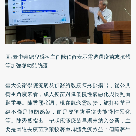
圖/臺中榮總兒感科主任陳伯彥表示需透過疫苗或抗體
等加強嬰幼兒防護
臺大公衛學院流病及預醫所教授陳秀熙指出，從公共
衛生角度來看，成人疫苗對降低慢性病惡化與長照而
顯重要。陳秀熙強調，現在觀念需改變，施打疫苗已
經不僅是預防感染，而是要預防重症失能慢性惡化
等。陳秀熙指出，帶狀疱疹疫苗早期未納入公費，主
要是因過去疫苗政策較著重群體免疫效益；但隨著生