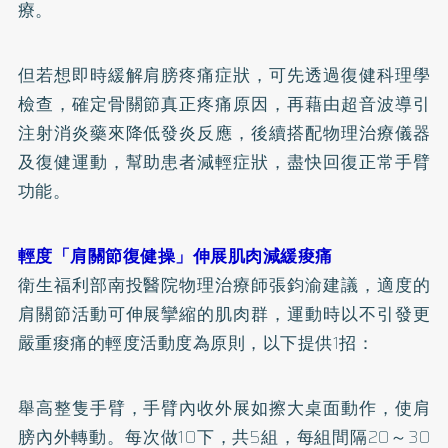
療。
但若想即時緩解肩膀疼痛症狀，可先透過復健科理學
檢查，確定骨關節真正疼痛原因，再藉由超音波導引
注射消炎藥來降低發炎反應，後續搭配物理治療儀器
及復健運動，幫助患者減輕症狀，盡快回復正常手臂
功能。
輕度「肩關節復健操」伸展肌肉減緩痠痛
衛生福利部南投醫院物理治療師張鈞渝建議，適度的
肩關節活動可伸展攣縮的肌肉群，運動時以不引發更
嚴重痠痛的輕度活動度為原則，以下提供1招：
舉高整隻手臂，手臂內收外展如擦大桌面動作，使肩
膀內外轉動。每次做10下，共5組，每組間隔20～30