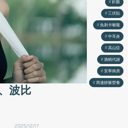
針眼
針眼
三伏貼
三伏貼
魚刺卡喉嚨
魚刺卡喉嚨
中耳炎
中耳炎
高山症
高山症
酒精代謝
酒精代謝
安寧病房
安寧病房
周邊靜脈營養
周邊靜脈營養
、波比
2025/12/17