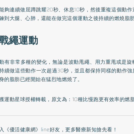
能夠連續做屈蹲跳耀20秒、休息10秒，然後重複這個動作
鍊到大腿、心肺，還能在做完這個運動之後持續的燃燒脂
. 戰繩運動
動有非常多種的變化，無論是波動甩繩、用力重甩或是旋
持續做這些動作一次超過30秒，並且都保持同樣的動作強
身的脂肪已經開始在猛烈地燃燒了。
獲運動星球授權轉載，原文為：
10種比慢跑更有效率的燃
入
《優活健康網》line好友
，更多醫療新知搶先看！