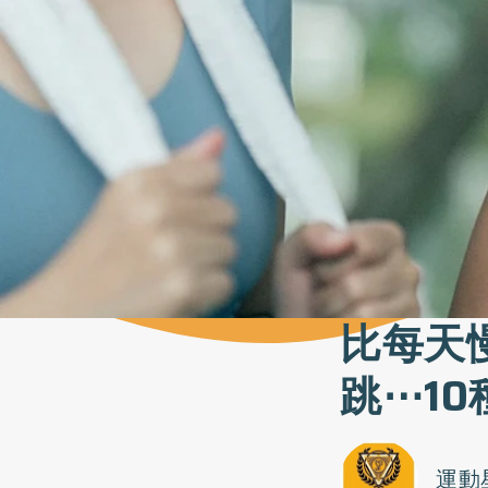
比每天
跳⋯1
運動