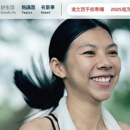
好生活
熱議題
有新事
守護骨骼健康
達文西手術專欄
2025植牙指南
漸凍不孤
GoodLife
Topics
Event