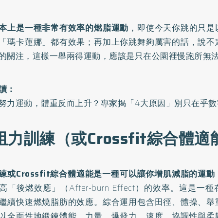
本上是一種非常有效率的燃脂運動
，即使今天你跳的只是
「瑪卡蓮娜」都有效果；再加上你跳舞夠厲害的話，說不
的關注，這樣一舉兩得運動，應該是只在公園裡慢跑所無
讀：
努力運動，體重反而上升？專家揭「4大原因」別只在乎數
 阻力訓練（或Crossfit綜合體
練或Crossfit綜合體適能是一種可以讓你增肌減脂的運動
高「後燃效應」（After-burn Effect）的效率。這是
繼續快速燃燒脂肪的效應。綜合運用包含田徑、體操、舉
以全面性地鍛鍊體能、力量、爆發力、速度、協調性與柔