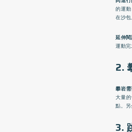
肉進行
的運動
在沙包
延伸閱
運動完
2.
攀岩需
大量的
點。另
3.