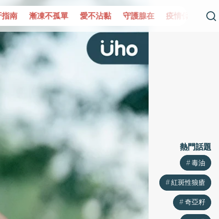
單
愛不沾黏
守護腺在
疫情保衛戰
再生醫學
愛的未
熱門話題
熱門話題
毒油
毒油
紅斑性狼瘡
紅斑性狼瘡
奇亞籽
奇亞籽