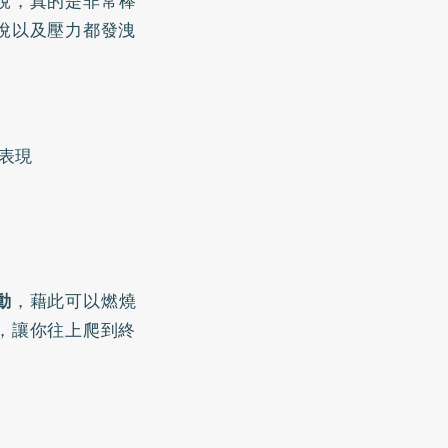
說，真的是非常棒
悅以及壓力都發洩
表現
動
，藉此可以燃燒
，讓你往上爬到終