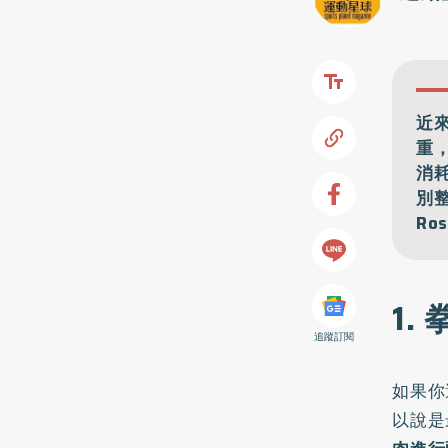
近
重
消
別整
Ro
1.
追蹤訂閱
如果你
以說是