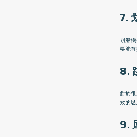
7.
划船機
要能有
8.
對於很
效的燃
9.