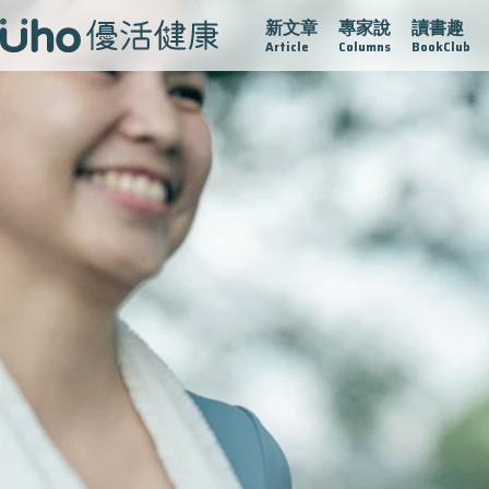
新文章
專家說
讀書趣
疫情保衛戰
再生醫學
愛的未來視
認識攝護腺肥大
Article
Columns
BookClub