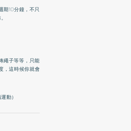
週期10分鐘，不只
肪。
轉繩子等等，只能
度，這時候你就會
脂運動
）