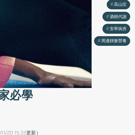
高山症
酒精代謝
安寧病房
周邊靜脈營養
家必學
/11/20 15:33更新）