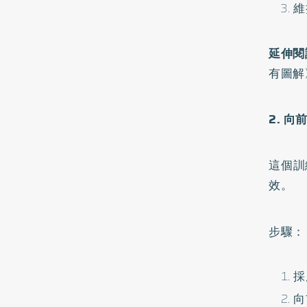
維
延伸閱
有圖解
2. 向
這個訓
效。
步驟：
採
向