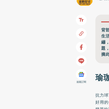
背
生
繃
題
摘
瑜
追蹤訂閱
抗力球
好用的