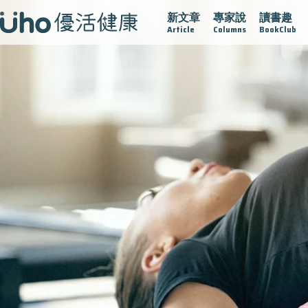
新文章
專家說
讀書趣
凍不孤單
愛不沾黏
守護腺在
疫情保衛戰
再生醫學
Article
Columns
BookClub