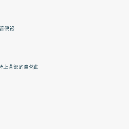
善便祕
轉上背部的自然曲
。