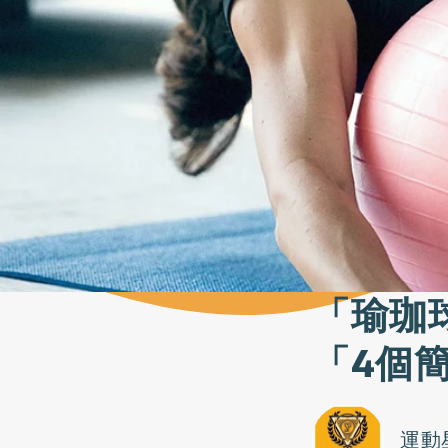
「瑜珈
「4個
運動