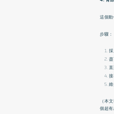
這個動
步驟：
採
盡
直
接
維
（本文
個超有