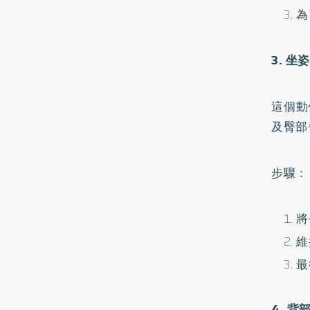
為
3. 
這個動
及臀部
步驟：
將
維
最
4. 