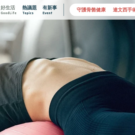
好生活
熱議題
有新事
愛的未來視
認識攝護腺肥大
守護骨骼健康
達文西手術
GoodLife
Topics
Event