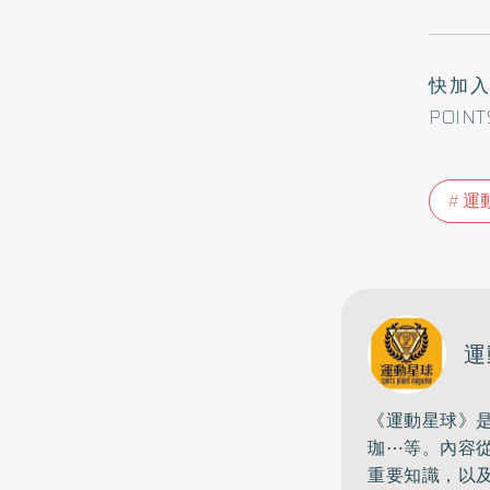
快加
POIN
運
運
《運動星球》
珈⋯等。內容
重要知識，以