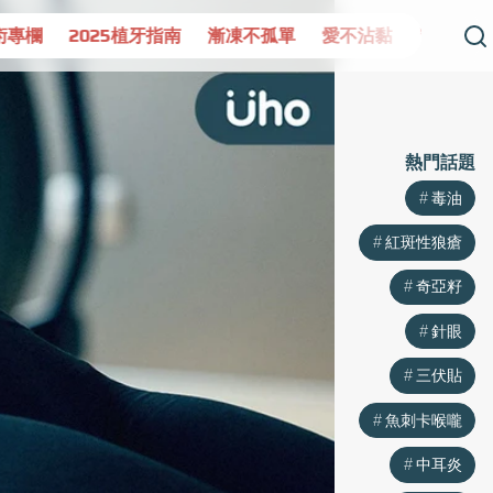
專欄
2025植牙指南
漸凍不孤單
愛不沾黏
守護腺在
熱門話題
毒油
紅斑性狼瘡
奇亞籽
針眼
三伏貼
魚刺卡喉嚨
中耳炎