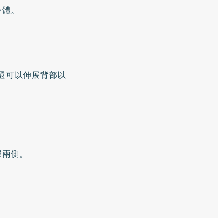
身體。
還可以伸展背部以
部兩側。