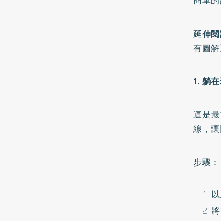
簡單的
延伸閱
有圖解
1. 躺
這是最
線，讓
步驟：
以
將