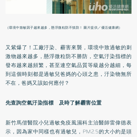
（環境中致敏因子越來越多，懸浮微粒防不慎防！ 圖片提供／優活健康網）
又紫爆了！工廠汙染、霾害來襲，環境中致過敏的刺
激物越來越多，懸浮微粒防不勝防，空氣汙染指標的
發布越來越頻繁，甚至連空氣品質等級越分越細，每
到這個時刻都是過敏兒爸媽的心頭之患，汙染物無所
不在，爸媽又該如何應付？
先查詢空氣汙染指標 及時了解霾害位置
新竹馬偕醫院小兒過敏免疫風濕科主治醫師雷偉德表
示，因為家中同樣也有過敏兒，PM2.5的大小約是頭