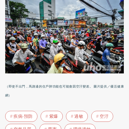
（即使不出門，馬路邊的住戶肺功能也可能會因空汙變差。 圖片提供／優活健康
網）
疾病‧預防
紫爆
過敏
空汙