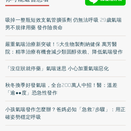
吸掉一整瓶短效支氣管擴張劑 仍無法呼吸 29歲氣喘
男不規律用藥 發作險喪命
嚴重氣喘治療新突破！5大生物製劑納健保 萬芳醫
院：精準治療有機會減少類固醇依賴、降低氣喘發作
「沒症狀就停藥」氣喘迷思 小心加重氣喘惡化
秋冬換季好發氣喘，全台200萬人中招！醫：溫差
「逾●●度」恐急性發作
小孩氣喘發作怎麼辦？爸媽必知「急救7步驟」：用正
確姿勢穩定呼吸