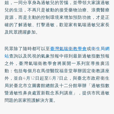
姐，一同分享身為過敏兒的苦惱，並帶領大家讓過敏
兒的生活，不再只是被動的接受藥物治療、浪費醫療
資源，而是主動的控制環境來增加預防功效，才是正
確的了解過敏、打擊過敏，歡迎家有氣喘過敏兒家長
及民眾踴躍參加。
民眾除了隨時都可以至
臺灣氣喘衛教學會
或
衛生局網
站
查詢以及民視的氣象預報中得到最新過敏指數預報
之外，臺灣氣喘衛教學會將展開一系列宣導推廣活
動：包括每個月在馬偕醫院福音堂舉辦固定衛教講座
外，並自4月12日起至6月7日止，與臺北市政府衛生
局於臺北市立圖書館總館及十二分館舉辦「過敏指數
暨過敏性鼻炎處置新觀念系列講座」，提供市民過敏
問題的居家照護解決方案。