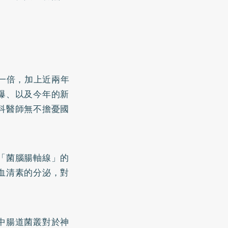
一倍，加上近兩年
爆、以及今年的新
科醫師無不擔憂國
「菌腦腸軸線」的
血清素的分泌，對
中腸道菌叢對於神