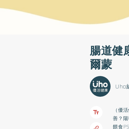
腸道健
爾蒙
Uh
（優活
善？陽
餵食P