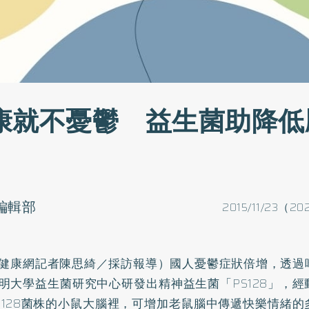
康就不憂鬱 益生菌助降低
o編輯部
2015/11/23（20
健康網記者陳思綺／採訪報導）國人
憂鬱症
狀倍增，透過
明大學益生菌研究中心研發出精神益生菌「PS128」，
S128菌株的小鼠大腦裡，可增加老鼠腦中傳遞快樂情緒