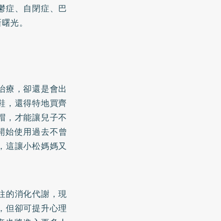
鬱症、自閉症、巴
新曙光。
治療，卻還是會出
鞋，還得特地買齊
帽，才能讓兒子不
松開始使用過去不曾
，這讓小松媽媽又
往的消化代謝，現
，但卻可提升心理