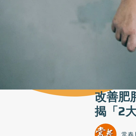
改善肥
揭「2
常春