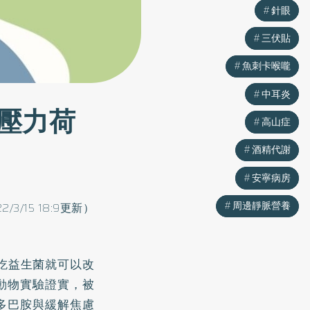
針眼
針眼
三伏貼
三伏貼
魚刺卡喉嚨
魚刺卡喉嚨
中耳炎
中耳炎
壓力荷
高山症
高山症
酒精代謝
酒精代謝
安寧病房
安寧病房
周邊靜脈營養
周邊靜脈營養
22/3/15 18:9更新）
吃
益生菌
就可以改
經動物實驗證實，被
的多巴胺與緩解焦慮