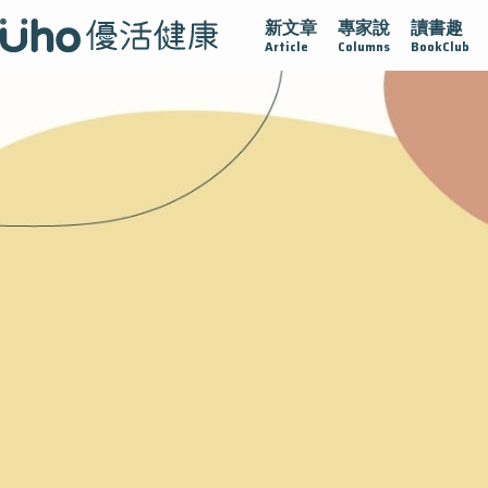
新文章
專家說
讀書趣
疫情保衛戰
再生醫學
愛的未來視
認識攝護腺肥大
Article
Columns
BookClub