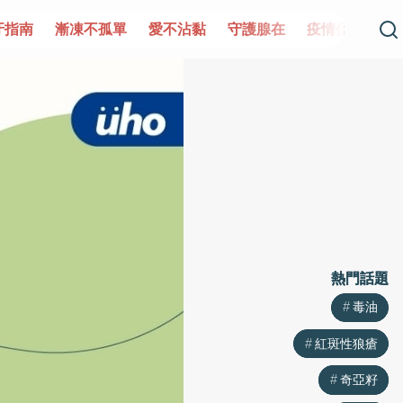
單
愛不沾黏
守護腺在
疫情保衛戰
再生醫學
愛的
熱門話題
熱門話題
毒油
毒油
紅斑性狼瘡
紅斑性狼瘡
奇亞籽
奇亞籽