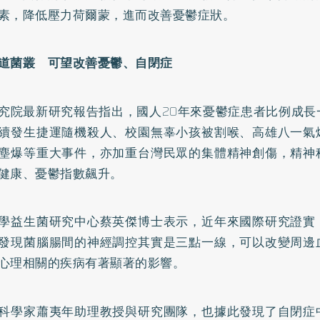
素，降低壓力荷爾蒙，進而改善憂鬱症狀。
道菌叢 可望改善憂鬱、自閉症
究院最新研究報告指出，國人20年來憂鬱症患者比例成長
續發生捷運隨機殺人、校園無辜小孩被割喉、高雄八一氣
塵爆等重大事件，亦加重台灣民眾的集體精神創傷，精神
健康、憂鬱指數飆升。
學益生菌研究中心蔡英傑博士表示，近年來國際研究證實
發現菌腦腸間的神經調控其實是三點一線，可以改變周邊
心理相關的疾病有著顯著的影響。
科學家蕭夷年助理教授與研究團隊，也據此發現了自閉症