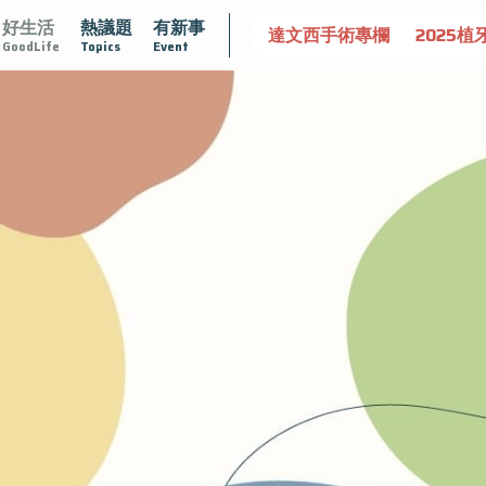
好生活
熱議題
有新事
守護骨骼健康
達文西手術專欄
2025植牙指南
漸凍不孤
GoodLife
Topics
Event