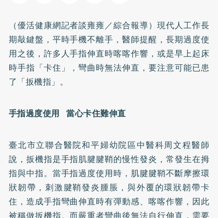
（優活健康網記者談雍雍／綜合報導）現代人工作長
期敲鍵盤，平時手機不離手，醫師提醒，長期過度使
用之後，許多人手指伸直時喀喀作響，或是早上起床
時手指「卡住」，彎曲時無法伸直，要注意可能已患
了「扳機指」。
手指過度使用 當心卡住難伸直
臺北市立聯合醫院和平婦幼院區中醫科周文程醫師
說，扳機指是手指肌腱腱鞘的慢性發炎，常發生在拇
指與中指。當手指過度使用時，肌腱腱鞘不斷摩擦環
狀韌帶，刺激腱鞘發炎腫脹，與外覆的環狀韌帶卡
住，造成手指彎曲伸直時有彈動感、喀喀作響，因此
被稱做扳機指。而嚴重者彎曲後無法自行伸直，需要