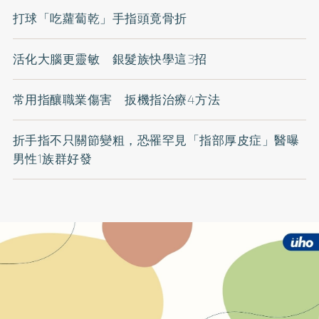
打球「吃蘿蔔乾」手指頭竟骨折
活化大腦更靈敏 銀髮族快學這3招
常用指釀職業傷害 扳機指治療4方法
折手指不只關節變粗，恐罹罕見「指部厚皮症」醫曝
男性1族群好發