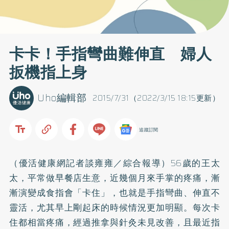
卡卡！手指彎曲難伸直 婦人
扳機指上身
Uho編輯部
2015/7/31（2022/3/15 18:15更新）
追蹤訂閱
（優活健康網記者談雍雍／綜合報導）56歲的王太
太，平常做早餐店生意，近幾個月來手掌的疼痛，漸
漸演變成食指會「卡住」，也就是手指彎曲、伸直不
靈活，尤其早上剛起床的時候情況更加明顯。每次卡
住都相當疼痛，經過推拿與
針灸
未見改善，且最近指