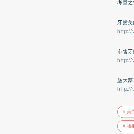
考量之
牙齒美
http:/
市售牙
http:/
塗大蒜
http:/
美
蘋