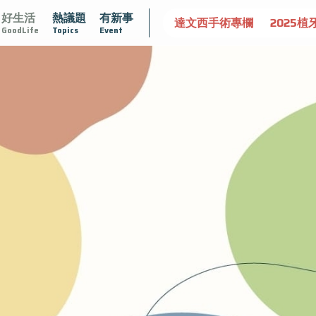
好生活
熱議題
有新事
守護骨骼健康
達文西手術專欄
2025植牙指南
漸凍不孤
GoodLife
Topics
Event