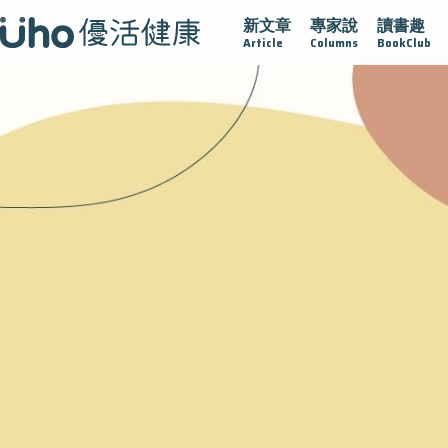
新文章
專家說
讀書趣
疫情保衛戰
再生醫學
愛的未來視
認識攝護腺肥大
Article
Columns
BookClub