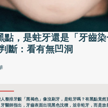
黑點，是蛀牙還是「牙齒染
招判斷：看有無凹洞
華
些人整排牙齦「黑褐色」像沒刷牙，是蛀牙嗎？有黑點竟然
？牙醫師指出，牙齒表面出現黑色沈積，並非蛀牙，而是放