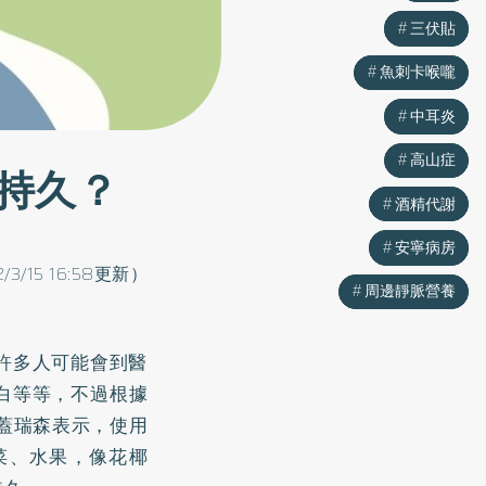
三伏貼
三伏貼
魚刺卡喉嚨
魚刺卡喉嚨
中耳炎
中耳炎
高山症
高山症
持久？
酒精代謝
酒精代謝
安寧病房
安寧病房
2/3/15 16:58更新）
周邊靜脈營養
周邊靜脈營養
許多人可能會到醫
白等等，不過根據
蓋瑞森表示，使用
菜、水果，像花椰