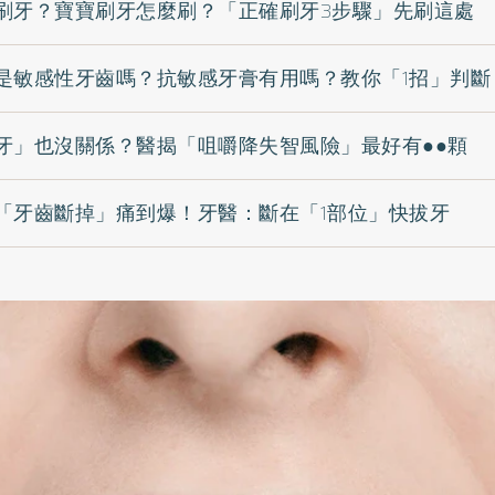
刷牙？寶寶刷牙怎麼刷？「正確刷牙3步驟」先刷這處
是敏感性牙齒嗎？抗敏感牙膏有用嗎？教你「1招」判斷
牙」也沒關係？醫揭「咀嚼降失智風險」最好有●●顆
「牙齒斷掉」痛到爆！牙醫：斷在「1部位」快拔牙