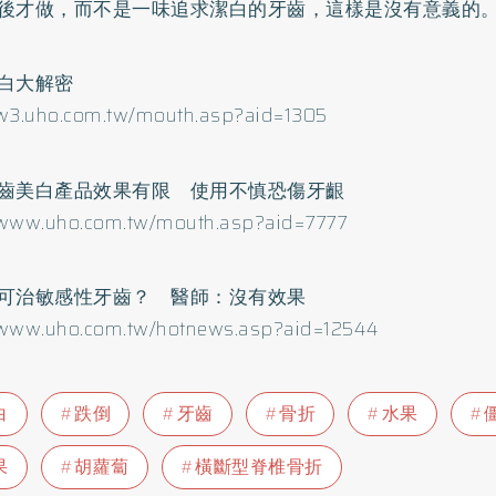
後才做，而不是一味追求潔白的牙齒，這樣是沒有意義的
白大解密
/w3.uho.com.tw/mouth.asp?aid=1305
齒美白產品效果有限 使用不慎恐傷牙齦
/www.uho.com.tw/mouth.asp?aid=7777
可治敏感性牙齒？ 醫師：沒有效果
/www.uho.com.tw/hotnews.asp?aid=12544
白
跌倒
牙齒
骨折
水果
果
胡蘿蔔
橫斷型脊椎骨折