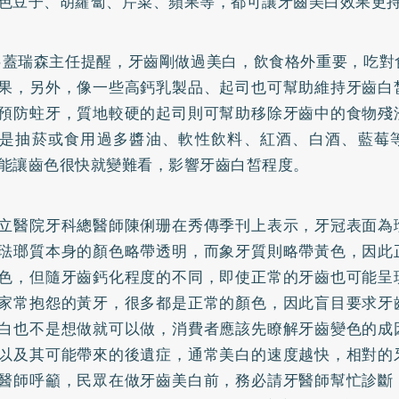
色豆子、胡蘿蔔、芹菜、蘋果等，都可讓牙齒美白效果更
‧蓋瑞森主任提醒，牙齒剛做過美白，飲食格外重要，吃對
果，另外，像一些高
鈣
乳製品、起司也可幫助維持牙齒白
預防
蛀牙
，質地較硬的起司則可幫助移除牙齒中的食物殘
是抽菸或食用過多醬油、軟性飲料、紅酒、白酒、藍莓
能讓齒色很快就變難看，影響牙齒白皙程度。
立醫院牙科總醫師陳俐珊在秀傳季刊上表示，牙冠表面為
琺瑯質本身的顏色略帶透明，而象牙質則略帶黃色，因此
色，但隨牙齒鈣化程度的不同，即使正常的牙齒也可能呈
家常抱怨的黃牙，很多都是正常的顏色，因此盲目要求牙
白也不是想做就可以做，消費者應該先瞭解牙齒變色的成
以及其可能帶來的後遺症，通常美白的速度越快，相對的
醫師呼籲，民眾在做牙齒美白前，務必請牙醫師幫忙診斷