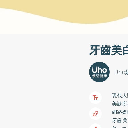
牙齒美
Uh
現代人
美診所
網路媒
牙齒美