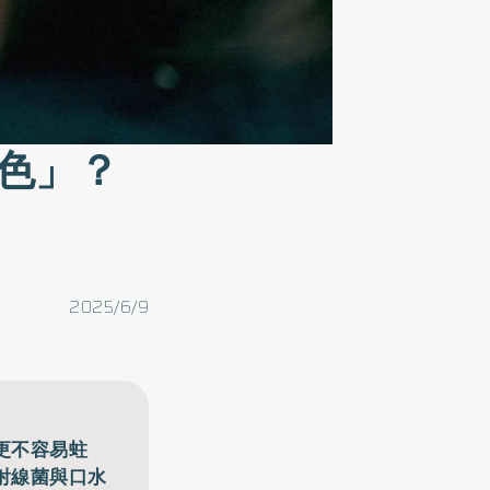
色」？
2025/6/9
更不容易蛀
射線菌與口水