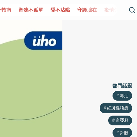
單
愛不沾黏
守護腺在
疫情保衛戰
再生醫學
愛的未
熱門話題
熱門話題
毒油
毒油
紅斑性狼瘡
紅斑性狼瘡
奇亞籽
奇亞籽
針眼
針眼