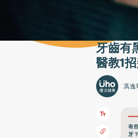
牙齒有
醫教1
馮逸
有
牙