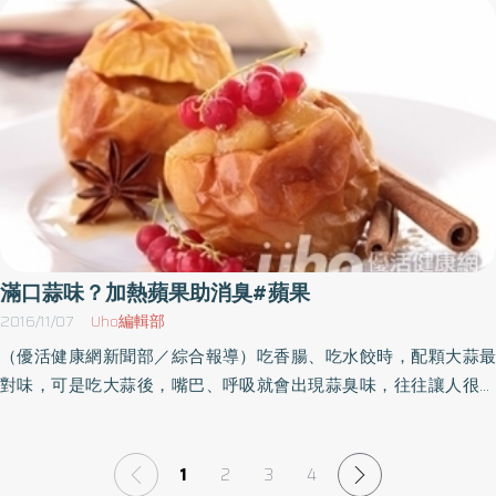
皮素（quercetin）、糖苷glycosidic）等都是僅存於果皮上抗氧化成
胃鏡檢查發現胃只剩30c.c.併有胃食道逆流，另外血液檢查發現鐵離
分，因此我們果然無從否定帶皮蘋果的優勢。帶皮蘋果能有效阻止
子缺乏，總鐵蛋白結合能力增加，最後診斷為缺鐵性貧血伴維他命
癌細胞的發育附帶一提，康乃爾大學所使用的是人類大腸癌細胞株
B12缺乏，因此給予鐵劑及維他命B12靜脈注射治療。臺北市立聯合
（CACO-2）以及肝癌細胞株（HepG2），在試管中實驗蘋果萃取成
醫院忠孝院區血液腫瘤科主任李治宇解釋，所謂貧血就是紅血球減
分對於癌細胞增生的抑制效果，並且得到蘋果萃取濃度越高越能夠
少，血紅素減少之意，正常血紅素男性為14～18克／百毫升，女性
抑制癌細胞增生之結果報告，關於此增生抑制率之結果：在大腸癌
為12～14克／百毫升，低於此數值就是貧血，即男性血紅素低於14
細胞株方面：帶皮蘋果→約43％去皮蘋果→約29％在肝癌細胞株方
克／百毫升，女性低於12克／百毫升。頭暈、頭痛、虛弱、臉色蒼
面：帶皮蘋果→約57％去皮蘋果→約40％報告顯示，帶皮蘋果的抗
白常見症狀為頭暈、頭痛、虛弱、看起來臉色蒼白，走路會喘及心
氧化力，約是去皮蘋果的2倍之多，顯示比去皮蘋果，帶皮蘋果更能
悸，嚴重者甚至昏厥或心臟衰竭，有些病人記憶力減退、免疫力減
夠有效阻止大腸癌與肝癌細胞的成長發育。（本文摘自／蘋果膠生
低、胃液減少、食慾差、且有掉頭髮及指甲變形、易斷現象出來。
滿口蒜味？加熱蘋果助消臭#蘋果
食療法：斷糖．整腸．排毒．防癌／世茂出版）
找出貧血原因，加以治療，如缺鐡性貧血，若由胃潰瘍所引起，則
2016/11/07
Uho編輯部
需治療胃潰痬，並補充鐡劑，若由胃癌出血引起，則需手術開刀治
（優活健康網新聞部／綜合報導）吃香腸、吃水餃時，配顆大蒜最
療，若是胃切除吸收不良則需補充鐵劑（口服不成則需靜脈注射）
對味，可是吃大蒜後，嘴巴、呼吸就會出現蒜臭味，往往讓人很尷
及維他命B12若是長期素食，鐡質攝取不夠，則需補充鐡質，若是維
尬，美國最新研究發現，直接吃蘋果、萵苣生菜，或嚼一下薄荷
他命B12攝取不夠，則需補充維他命B12。鐵質不夠 補充蘋果、梨
葉，可幫助減少呼吸蒜臭味，過去研究發現，喝牛奶也可消除呼吸
子、黑豆若是長期素食，鐡質攝取不夠，則需補充以下食物：蘋
蒜臭味。蒜臭味來自硫化物美國俄亥俄州立大學研究團隊讓受試者
1
2
3
4
果、梨子、黑豆、葡萄柚、菠菜、肉類、肝臟類、豬血、豬血糕，