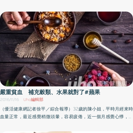
整個人提不起勁的感覺吧！這種時候請你吃一整顆帶皮的蘋果。氧
氣會成為自由基 造成慢性疲勞症候群咬下去喀嚓喀嚓的口感，與
蘋果汁液流出的感覺，應該可以讓你感到清醒。那種無法消除的疲
勞感、身體沉重、腦袋混沌、一片空白、總覺得要爬上車站的階梯
很困難、站在電車裡就覺得很痛苦、工作時經常會有睡意來襲…等症
狀，在健康檢查時都不會有具體數據，但是恐怕有許多人鎮日都受
苦於這種「慢性疲勞症候群」吧！從中醫的角度來看，這些就是所
謂的「不完全健康」狀態，慢性疲勞有各種的原因，但是我們可將
自由基在惡作劇視為主要的原因之一，我們所吸入的氧氣有2 ％會成
為自由基，會因為食物或壓力而在體內產生，透過此自由基的作
用，細胞會跟著生鏽，而造成慢性疲勞症候群。帶皮蘋果的抗氧化
作用更強蘋果皮上所含有的多酚具有清除自由基的作用，也就是所
嚴重貧血 補充穀類、水果就對了#蘋果
謂的抗氧化作用，同時，蘋果皮中所含有的維他命C也被認可具有抗
2016/11/16
Uho編輯部
氧化作用，根據英國知名科學雜誌《Nature》於2001年6月22日號
（優活健康網記者徐平／綜合報導）32歲的陳小姐，平時月經來時
所刊載、來自美國康乃爾大學的報告，每100g蘋果裡面具有很於
血量正常，最近感覺稍微頭暈，容易疲倦，近一個月感覺心悸，走
1500mg維生素C的抗氧化作用，特別是帶皮蘋果的抗氧化作用更
路會喘，非常累，無法工作，所以至醫院求診，經血液檢查發現有
強。「帶皮蘋果」大約比「去皮蘋果」優異2倍之多，蘋果皮上的槲
嚴重貧血，住院做進一步檢查及治療。缺鐵性貧血伴維他命B12缺乏