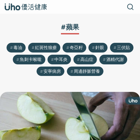
#蘋果
毒油
紅斑性狼瘡
奇亞籽
針眼
三伏貼
魚刺卡喉嚨
中耳炎
高山症
酒精代謝
安寧病房
周邊靜脈營養