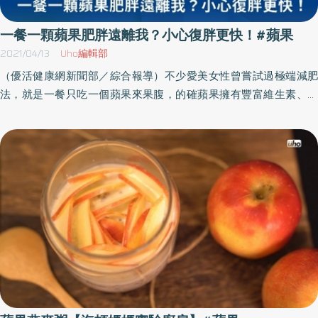
一餐一顆蘋果肥胖遠離我？小心復胖更快！#蘋果
2021/04/13
Uho編輯部
（優活健康網新聞部／綜合報導）不少愛美女性曾嘗試過極端減肥
法，就是一餐只吃一個蘋果來果腹，的確蘋果擁有豐富維生素、膳
食纖維，能夠幫助排便、消化、養顏美容，但長期下來，就算體重
降了、身體受得了嗎？營養師提醒，餐餐只吃水果減肥，雖然在短
時間內會看到成效，但長遠來說，對身體健康無益，而且一旦恢復
正常飲食，復胖速度之快可以想見。果汁要喝現打、不加糖、沒有
過濾纖維質想要減肥成功，營養一定要均衡，若想嘗試水果減肥
法，建議將水果安排在「餐與餐之間吃」，既幫助消化、排便，也
取代肚子餓時吃餅乾、零食的欲望，避免攝取過多熱量，導致減肥
失敗；營養師林上筳提醒，切忌用水果代替主食，因為身體運作需
要好的碳水化合物、蛋白質，才能幫助肌肉修復、增強力氣，用水
果取代白飯、米食，反而可能餓得快、造成血糖波動。 吃進肚子的
食物盡量選原型食物，水果也是，同時挑選熱量較低的水果，例如
芭樂、番茄等，除了挑選低GI外，更可選要花時間咀嚼的水果，增