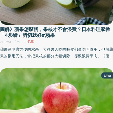
圖解》蘋果怎麼切，果核才不會浪費？日本料理家教
「4步驟」斜切就好#蘋果
2026/02/24
元氣網
蘋果是健康方便的水果，大多數人吃的時候都會切開食用，但切蘋
果的慣用刀法，會把果核的部分大幅切除，導致浪費果肉。《優活
健康網》特選此篇，日本料理研究家、曾長年任職超市蔬果部的帕
魯豐（Parutoyo）介紹大家一個不浪費去除蘋果果核的方法，利用
斜切就能安心操作。