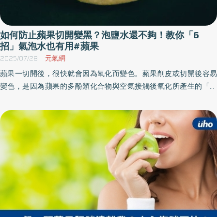
如何防止蘋果切開變黑？泡鹽水還不夠！教你「6
招」氣泡水也有用#蘋果
2025/07/28
元氣網
蘋果一切開後，很快就會因為氧化而變色。蘋果削皮或切開後容易
變色，是因為蘋果的多酚類化合物與空氣接觸後氧化所產生的「褐
變」。而大部份人都會用抹鹽或泡鹽水的方式來保持它的新鮮色
澤。不過除了鹽巴，其實還有其他方法。《優活健康網》特選此
篇，列出可以防止蘋果變色的妙方。