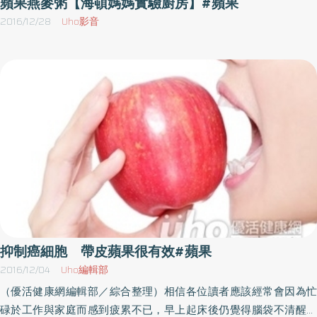
蘋果燕麥粥【海頓媽媽實驗廚房】#蘋果
加飽足感。有不少人為了方便，會選擇果汁代替水果，來補足一天
2016/12/28
Uho影音
所需的水果份量，林上筳指出，喝果汁不是不行，但建議選擇現
打、不加糖、沒有過濾纖維質的果汁，市售果汁通常都經過濾，可
能還有其他添加物，現打果汁保留水果完整的營養素和纖維素，如
果只喝清澈、有加糖的蔬果汁，除了本身營養不足，還可能攝取額
外熱量，反而容易變胖。水果當正餐 恐營養不良、皮膚失去光澤
營養師表示，水果減肥法是可行的，但餐餐只吃水果，營養會攝取
不足，尤其缺少油脂，會讓皮膚沒有光澤，也容易引起便秘、排便
不順，荷爾蒙也會受影響，可能造成月經不順、失調、甚至停經。
抑制癌細胞 帶皮蘋果很有效#蘋果
2016/12/04
Uho編輯部
（優活健康網編輯部／綜合整理）相信各位讀者應該經常會因為忙
碌於工作與家庭而感到疲累不已，早上起床後仍覺得腦袋不清醒、