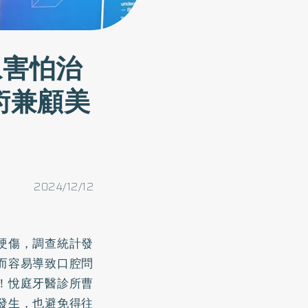
眾害怕治
術兼顧美
2024/12/12
硬傷，調查統計發
而容易導致口腔問
！悅庭牙醫診所曹
發生，也避免得往