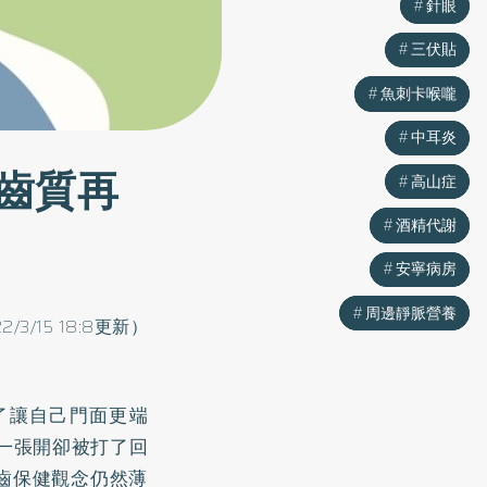
針眼
針眼
三伏貼
三伏貼
魚刺卡喉嚨
魚刺卡喉嚨
中耳炎
中耳炎
齒質再
高山症
高山症
酒精代謝
酒精代謝
安寧病房
安寧病房
周邊靜脈營養
周邊靜脈營養
22/3/15 18:8更新）
了讓自己門面更端
一張開卻被打了回
齒保健觀念仍然薄