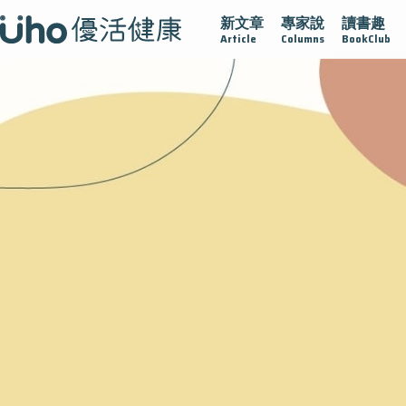
新文章
專家說
讀書趣
腺在
疫情保衛戰
再生醫學
愛的未來視
認識攝護腺肥
Article
Columns
BookClub