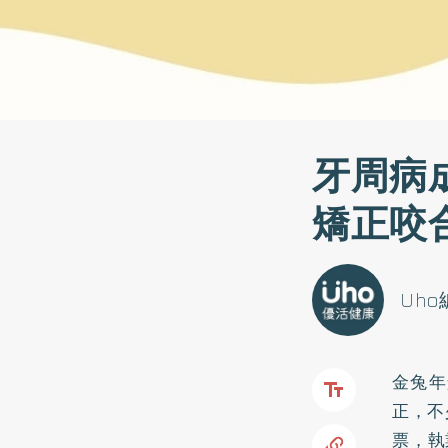
牙周病
矯正咬
Uh
金兔年
正，不
票，執