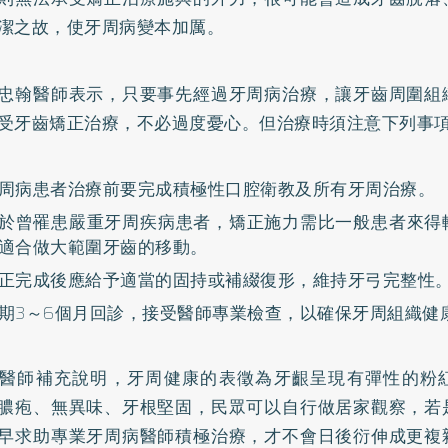
潔之故，使牙周病變本加厲。
忠翰醫師表示，只要事先經過牙周病治療，讓牙齒周圍組
受牙齒矯正治療，不必過度憂心。但治療時須注意下列事
周病患者治療前要完成積極性口腔衛教及所有牙周治療。
於曾罹患嚴重牙周疾病患者，矯正施力需比一般患者來得
適合做大範圍牙齒的移動。
正完成後應給予適當的固持或補綴復形，維持牙弓完整性
期3～6個月回診，接受醫師專業檢查，以確保牙周組織健
醫師補充說明，牙周健康的表徵為牙齦呈現有彈性的粉
膿疱、無異味、牙根堅固，民眾可以自行做居家觀察，若
早求助專業牙周病醫師積極治療，才不會日後衍伸成更複