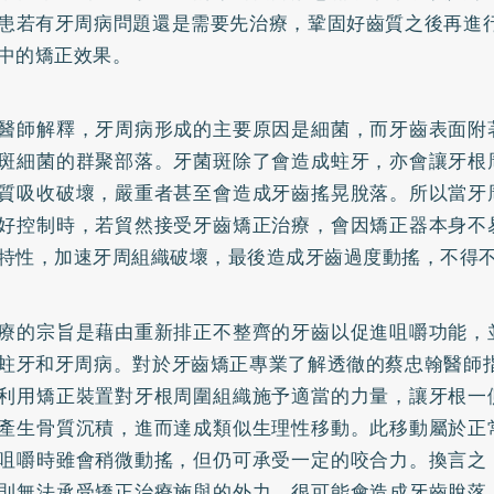
患若有
牙周病
問題還是需要先治療，鞏固好齒質之後再進行
中的矯正效果。
醫師解釋，牙周病形成的主要原因是細菌，而牙齒表面附
斑細菌的群聚部落。牙菌斑除了會造成
蛀牙
，亦會讓牙根
質吸收破壞，嚴重者甚至會造成牙齒搖晃脫落。所以當牙
好控制時，若貿然接受牙齒矯正治療，會因矯正器本身不
特性，加速牙周組織破壞，最後造成牙齒過度動搖，不得
療的宗旨是藉由重新排正不整齊的牙齒以促進咀嚼功能，
蛀牙和牙周病。對於牙齒矯正專業了解透徹的蔡忠翰醫師指
利用矯正裝置對牙根周圍組織施予適當的力量，讓牙根一
產生骨質沉積，進而達成類似生理性移動。此移動屬於正
咀嚼時雖會稍微動搖，但仍可承受一定的咬合力。換言之
則無法承受矯正治療施與的外力，很可能會造成牙齒脫落