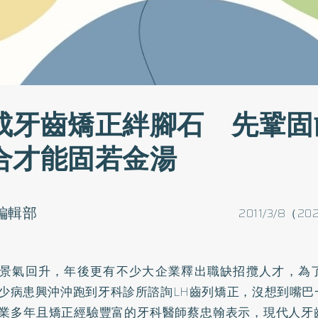
成牙齒矯正絆腳石 先鞏固
合才能固若金湯
o編輯部
2011/3/8（20
景氣回升，年後更有不少大企業釋出職缺招攬人才，為
少病患興沖沖跑到牙科診所諮詢LH齒列
矯正
，沒想到嘴巴
業多年且矯正經驗豐富的牙科醫師蔡忠翰表示，現代人牙