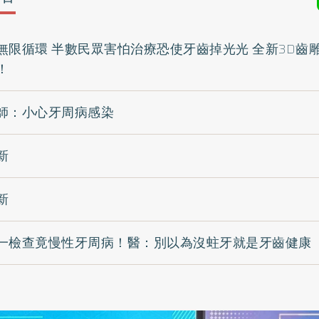
無限循環 半數民眾害怕治療恐使牙齒掉光光 全新3D齒
！
師：小心牙周病感染
新
新
一檢查竟慢性牙周病！醫：別以為沒蛀牙就是牙齒健康