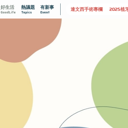
好生活
熱議題
有新事
大
守護骨骼健康
達文西手術專欄
2025植牙指南
漸
GoodLife
Topics
Event