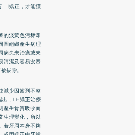
LH矯正，才能獲
著的淡黃色污垢即
周圍組織產生病理
周病久未治癒或未
易清潔及容易淤塞
不被拔除。
並減少因齒列不整
出，LH矯正治療
側產生骨質吸收而
常生理變化，所以
，若牙周本身不夠
、或因矯正中牙齒