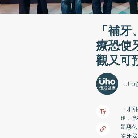
「補牙
療恐使
觀又可
Uh
「才剛
現，竟
題惡化
皓牙院