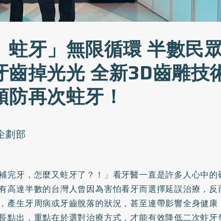
、蛀牙」無限循環 半數民
牙齒掉光光 全新3D齒雕技
預防再次蛀牙！
o企劃部
補完牙，怎麼又蛀牙了？！」看牙醫一直是許多人心中的
有高達半數的台灣人曾因為害怕看牙而選擇延誤治療，反
，產生牙周病或牙齒脫落的狀況，甚至連帶影響全身健康
長點出，重點在於選對治療方式，才能有效降低二次蛀牙