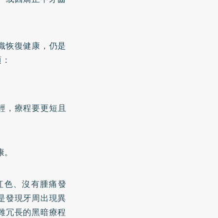
織恢復健康，仍是
項：
輕，療程要更短且
。
康。
紅色、沒有腫痛發
是發現牙周出現異
雜冗長的黑暗療程