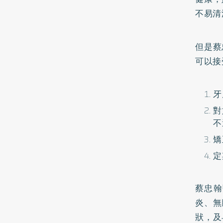
不易清
但是蔡
可以接
牙
對
不
矯
定
蔡忠翰
炎、無
狀，及