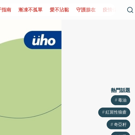
凍不孤單
愛不沾黏
守護腺在
疫情保衛戰
再生醫學
熱門話題
熱門話題
毒油
毒油
紅斑性狼瘡
紅斑性狼瘡
奇亞籽
奇亞籽