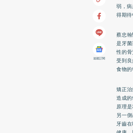
弱，病
得期待
蔡忠翰
是牙菌
性的骨
追蹤訂閱
受到良
食物的
矯正治
造成的
原理是
另一側
牙齒在
健康，