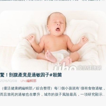
所濱渦康範博士的研究，蘋果的果皮含有比果肉更多的表兒茶素，
檢查，發現大量牙菌斑分布，診斷為廣泛性重度牙周炎，成大醫院
果皮的表兒茶素含量超過果肉的4倍，吃蘋果，果然還是不要削皮，
口腔醫學部牙周病科醫師徐志中表示，經過正規的牙周深度清潔與
連皮一起吃！「蘋果多酚」 具有以下7種效果：1） 可以抑制「甲
教導正確的口腔保健，加上進行牙周翻瓣清創與再生手術，病人的
硫醇」，這是造成口臭或排氣（放屁）的主要成分。「甲硫醇
牙周病獲得良好控制。口腔衛生不佳、食物殘渣 產生牙菌斑牙周
（methanethiol）」又稱「硫氫甲烷（methyl mercaptan）」，是
疾病泛指發生在牙齒周邊軟硬組織的疾病，徐志中醫師表示，根據
一種無色氣體，存在於人類的血液、腦部等身體組織，會釋放類似
研究資料顯示，我國成年人牙周問題的發生率高達9成，更是35歲以
洋蔥腐壞的氣味。2） 蘋果多酚可以抑制組織胺等化合物產生，避
上成年人牙齒脫落的主要原因，牙周病的形成主要是由黏附在牙齒
免異位性皮膚炎等過敏症狀。3） 蘋果多酚可以抑制體內產生自由
表面的牙菌斑所引起，口腔衛生不佳、食物殘渣堆積牙齒表面，引
基。4） 蘋果多酚可以抑制小腸吸收氧化的膽固醇，並預防高血
起細菌大量生長，形成薄膜，就是所謂的牙菌斑。隨唾液礦物質累
壓。5） 蘋果多酚可以阻礙蛀牙菌等運作，預防琺瑯質受到破壞。
積 會鈣化成牙結石牙菌斑若不能及時去除，尤其是牙齦邊緣的牙
6） 蘋果多酚可以抑制體內所產生的麥拉寧黑色素，具有美白作
菌斑，隨著時間及唾液中礦物質的累積，慢慢會鈣化形成牙結石，
用。7） 蘋果多酚可以防止亞油酸（Linoleic acid）氧化，防止天
牙結石粗糙的表面，會使牙菌斑更容易附著，雪上加霜，可稱得上
驚！剖腹產竟是過敏因子#殺菌
然色素變質、褪色。（本文摘自／蘋果膠生食療法：斷糖．整腸．
是牙周病的幫兇。油拔法頂多只能清除3～5％的細菌坊間相傳細菌
2016/10/08
Uho編輯部
排毒．防癌／世茂出版）
的細胞膜具親油性，認為油會比水更容易將細菌溶解，進而認為利
（優活健康網編輯部／綜合整理）每13個小孩就有1個有食物過敏，
用油可將細菌漱出，個案抱怨已用油口，為何還會有牙周病，坊間
而且致死的過敏也在攀升，城市的孩子風險最高，一項研究顯示，
相傳油漱口能改善牙周病的問題，徐志中醫師指出，油拔法頂多只
有10％在都市環境長大的孩子，到5歲時出現對蛋、牛奶或花生的食
能清除牙齦溝下3～5％的細菌，牙周囊袋深部的細菌無法被有效沖