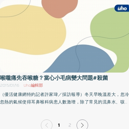
物過敏，更有55％的孩子出現食物敏感症(food sensitivity)。孩子會
洗，更不可能去除鈣化的牙結石。油漱口不能取代傳統潔牙方式根
過敏 因為我們幫他們消毒殺菌這項研究的作者指出，假如納入其
據美國牙醫學會官方網站表明：截自2015年為止，關於油漱口的科
他常見的過敏食物，食物過敏的累積風險可能還會更高，過去30年
學文獻數量極少，且實驗設計缺乏良好對照組與廣泛人口調查，由
來，孩子的身體怎會改變得如此劇烈，使那麼多食物引發炎症反
於缺乏嚴謹的實證醫學支持，油漱口並不能取代傳統潔牙方式，作
應？還有，有食物過敏，暗示孩子的健康出了什麼狀況？過敏沒有
為維持口腔衛生的替代性選項。
簡單的成因，這個問題是很多因素聯手促成的，不過，愈來愈多數
據顯示，我們的孩子會過敏，是因為我們幫他們消毒殺菌，我們用
洗手液、抗生素、類固醇、巴斯德氏殺菌法、放射線，甚至愈來愈
多的預防接種來攻擊微生物，我們對無菌的執迷甚至強烈到消毒土
壤，殺蟲劑、除草劑、抗真菌劑和抗生素殺死了土壤裡至關重要的
微生物，也包覆了我們的食物。接觸微生物 是當前和終身健康的
喉嚨痛先吞喉糖？當心小毛病變大問題#殺菌
關鍵於是：我們試圖掌控自然的混亂與複雜的作為，對孩子的健康
2015/01/16
Uho編輯部
有意想不到的後果，根據源說，微生物無疑是危險的，我們隨後發
（優活健康網特約記者許家瑋／採訪報導）冬天早晚溫差大，忽冷
起、完全出自善意的抗菌戰爭，徹底改變了我們孩子的體內和體外
忽熱的氣候使得耳鼻喉科病患人數激增，除了常見的流鼻水、咳嗽
環境，在此同時，愈來愈清楚的是，接觸微生物—各式各樣、形形色
外，喉嚨痛也是令人困擾的症狀。根據統計顯示，約43%的民眾吞
色的微生物—是孩子當前和終身健康的關鍵。剖腹產 錯失重要的細
喉糖、25%購買含藥喉片、18%購買感冒藥，或以偏方（如：蜂蜜
菌殖民一切從出生，甚至出生以前就開始，經由在擠過產道時吞食
水）來治療，但醫師提醒，這些都只能達到短暫舒緩的效果，當心
1
2
充斥多樣微生物的陰道分泌物，新生兒的腸道滋長著各類細菌，現