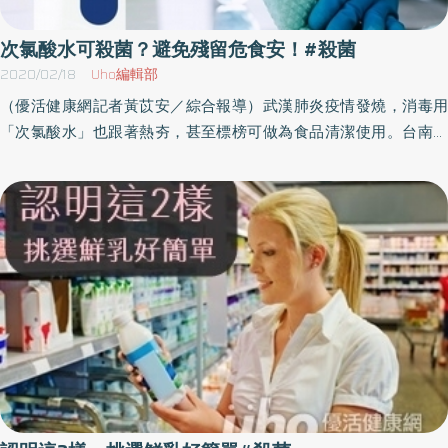
營養師羅晞蕾（左）與NUEXTROPY益淨元品牌主理人李旻薇（右）
過的漱口水會不會清潔度不足？李雅玲表示，大部分漱口水口味刺
提醒民眾避免過度清潔，以維持菌叢平衡。（NUEXTROPY益淨元提
激是因為酒精成分，辣不辣與清潔強度沒有直接關係。而漱口水的
次氯酸水可殺菌？避免殘留危食安！#殺菌
供） 打破傳統益生菌只能吃進嘴裡的印象，現在歐洲已成為益生菌
成分，也都有一定的濃度比例要求，若自行稀釋，可能會影響殺菌
2020/02/18
Uho編輯部
清潔產品發展和應用的重要區域，許多的益生菌清潔產品起源於比
或抑菌效果。含有藥效成分的漱口水建議僅在療程內使用，不適合
（優活健康網記者黃苡安／綜合報導）武漢肺炎疫情發燒，消毒用
利時，鄰近的荷蘭、法國、瑞士、義大利、德國、英國等國，市場
長期天天使用。目前大多數牙醫都建議患者選用不含酒精成分的漱
「次氯酸水」也跟著熱夯，甚至標榜可做為食品清潔使用。台南市
上都可見益生菌清潔產品，有的國家甚至發布了相關的指導方針，
口水，只要能正確刷牙與使用牙線，不用漱口水也沒問題。（文章
政府衛生局提醒，使用次氯酸前，應注意產品用途及使用方式，確
允許在標籤和宣傳中使用「益生菌」一詞。 美國、加拿大則是推動
授權提供／健康醫療網）
認可否用於清洗餐具或食材，使用後仍須妥適處理，避免殘留影響
了農業領域益生菌清潔產品，並且同步在家庭清潔產品市場中，推
健康。 需充分沖洗風乾 避免洗潔劑殘留台南市政府衛生局表示，次
出無毒成分和更持久清潔效果的益生菌清潔產品發展。相較之下，
氯酸水雖可用於清洗食品器具、容器及包裝等食品接觸面，但依據
日本、韓國、中國、印度等亞洲國家，較致力於益生菌的食品、保
衛生福利部訂定「食品用洗潔劑衛生標準」，次氯酸的使用濃度限
健品應用。雖然在日常家庭清潔領域的普及程度不如歐洲，但相關
量，有效氯含量要在200ppm以下，清洗後應確實經排放或風乾揮
研究和產品開發正在進行中，台灣也有業者引進相關益生菌專利，
發等程序，以避免洗潔劑殘留。 衛生局指出，次氯酸水不可食用，
打造環境淨化噴霧，例如NUEXTROPY益淨元的淨化噴霧，就是透過
若用來清洗食品，只限於部分生鮮即食食品（如蔬果、生食水產
「芽胞桿菌」的益生菌應用，能加強皮膚和環境的天然防護層，達
品），因為無法以加熱方式進行有效殺菌處理，才得以使用。使用
到舒敏與去除過敏原。 圖/NUEXTROPY益淨元的淨化噴霧，透過
後須再經飲用水充分清洗、殺菁、加熱或其他適當處理，使最終食
「芽胞桿菌」的益生菌應用，能加強皮膚和環境的天然防護層，達
品之殘留濃度總有效氯低於1ppm，才符合規定。 環境消毒濃度達
到舒敏與去除過敏原。（NUEXTROPY益淨元提供）
100ppm以上才有效消費者使用次氯酸水應按照產品使用說明，注意