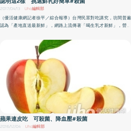
認明這2樣 挑選鮮乳好簡單#殺菌
濃度與用途，民眾用製造機自行生產之次氯酸水，濃度約在30ppm
2017/04/13
Uho編輯部
～80ppm，因其無色、無嗆鼻氣味，應小心避免誤食。次氯酸水接
（優活健康網記者徐平／綜合報導）台灣民眾對吃講究，坊間普遍
觸光線後容易還原成水和其他微量元素，不論市售瓶裝或製造機生
認為「產地直送最新鮮」，網路上流傳著「喝生乳才新鮮」，營養
產之次氯酸水，若未以不透光容器妥善保存，放久了就失去消毒效
師劉怡里指出，生乳是指從健康乳牛擠出，經冷卻且未經其他處理
果。另要提醒民眾注意，在醫院、家居或室內等風險區域，若要進
的生乳汁，不建議直接販售和飲用的，台大動物科學技術系教授陳
行環境消毒之次氯酸水的濃度要達到約100ppm～300ppm才有效，
明汝建議，選擇採用巴氏殺菌法的鮮乳，才能品嚐到更接近生乳的
不要用錯濃度做環境消毒。 衛生局建議，居家環境消毒可選擇成分
口感與營養。想喝到接近生乳口感的鮮乳 巴氏殺菌法說得算台大
為「次氯酸鈉（NaClO）」之市售漂白水稀釋後使用，便宜又有效。
動物科學技術系教授陳明汝表示，生乳不像農產品採收後可立即食
在通風良好處，以一般市售漂白水（NaClO濃度約5％）10毫升加1公
用，必須經過專業殺菌程序後才能飲用。殺菌溫度不同會影響蛋白
升清水的比例，配製稀釋成500ppm的含氯消毒液，用來擦拭門
質結構，目前台灣市售鮮乳多採超高溫殺菌技術，會讓鮮乳的口感
把、按鈕、扶手等物體表面，靜置至少10 分鐘（浸泡抹布、拖把則
和營養受影響。營養師劉怡里表示，生乳經超高溫殺菌會產生特殊
至少30 分鐘）即有作用，之後可再以清水擦拭，以降低異味。
加熱烹煮風味，若採用巴氏殺菌法，不但喝起來有接近生乳般的口
感，同時還能保留生乳中的乳鐵蛋白與免疫球蛋白，營養更接近生
乳。接近生乳口感的挑選祕訣：巴氏殺菌、二大標章因應消費者嚴
格的需求，近幾年市場上陸續出現許多新興的鮮乳品牌，各自都有
蘋果連皮吃 可殺菌、降血壓#殺菌
一套在地的產銷履歷，標榜濃純香、產地直銷，使得民眾在選擇鮮
2016/12/04
Uho編輯部