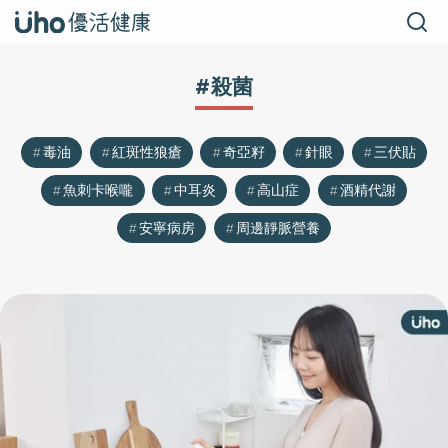
#殺菌
毒油
紅斑性狼瘡
奇亞籽
針眼
三伏貼
魚刺卡喉嚨
中耳炎
高山症
酒精代謝
安寧病房
周邊靜脈營養