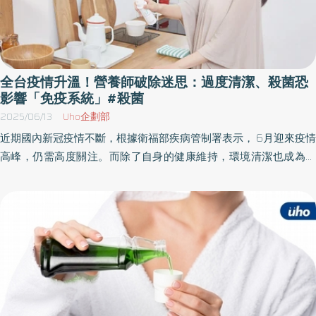
全台疫情升溫！營養師破除迷思：過度清潔、殺菌恐
影響「免疫系統」#殺菌
2025/06/13
Uho企劃部
近期國內新冠疫情不斷，根據衛福部疾病管制署表示， 6月迎來疫情
高峰，仍需高度關注。而除了自身的健康維持，環境清潔也成為重
要的關鍵，不過就有資深營養師表示，「過度清潔」環境，恐怕會
本末倒置、影響免疫系統。 宸忻營養中心營養師羅晞蕾表示，環境
裡面本來就有很多細菌，但細菌也有好菌跟壞菌 民眾常有一個迷
思，就是應該要不斷使用酒精等殺菌液，來消滅細菌！然而過度清
潔環境，這樣太過強烈的手段，一方面消滅了壞菌，一方面也很容
易讓環境菌叢失衡，恐會影響人體自身的免疫系統。 羅晞蕾營養師
解釋，就像腸道需要好菌，環境也需要，因為我們不可能去殺死環
境所有的壞菌，所以去增加環境的好菌也是很重要的，身為媽媽的