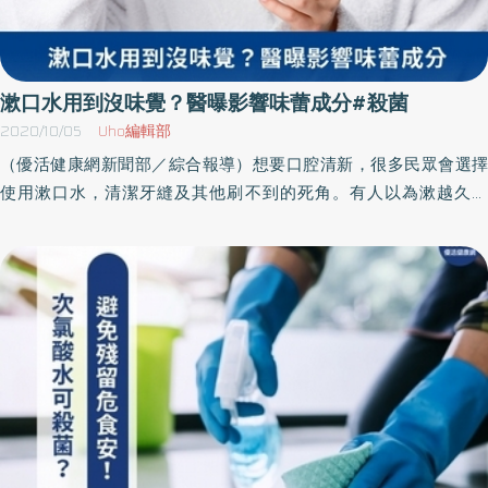
她，時常關注孩子以及家人的身體狀況，發現過度清潔會降低身體
去適應自然環境的抵抗能力，稍微碰到細菌多、壞菌多的環境，就
會有生病、拉肚子，甚至可能皮膚搔癢的過敏反應，甚至嚴重一
點，會造成我們身體的菌叢不平衡，進而影響到我們的情緒。 圖/根
漱口水用到沒味覺？醫曝影響味蕾成分#殺菌
據實際使用回饋，幼童使用芽孢桿菌益生菌產品後，頭皮與髮絲狀
2020/10/05
Uho編輯部
態有了明顯改善，原本容易抓癢或不適的情況也逐漸穩定下來。
（優活健康網新聞部／綜合報導）想要口腔清新，很多民眾會選擇
（營養師提供） 香港中文大學醫學院也在國際腸胃學期刊發表研
使用漱口水，清潔牙縫及其他刷不到的死角。有人以為漱越久越
究，發現新冠疫情期間出生的嬰幼兒缺少維持腸道微生態健康的天
好，遠超過建議的30秒，結果竟失去味覺。葡萄糖酸氯己定與味蕾
然抗菌肽基因，患上濕疹等過敏症發病率較疫情前出生的嬰兒多
結合 數日可恢復正常台北市立聯合醫院口腔醫學部主任李雅玲醫
46%，其中的原因就是跟「過度消毒」有關。 如何達到菌叢平衡，
師指出，使用漱口水導致失去味覺，可能是因為漱口水含有酒精成
成為新的環境清潔思路，也因此現在國際上有很多益生菌的外部應
分，對味蕾過度刺激而讓敏感度下降，導致味覺暫時性的障礙。 李
用以及研究，根據義大利臨床實驗研究發現，醫院內各種表面持續
雅玲醫師也提出另一種可能，一些漱口水中含有藥物成分「葡萄糖
受到多種微生物的污染，這些微生物可能導致醫院內的感染傳播，
酸氯己定（CHX，Chlorhexidine）」，這種成分證實能抑制牙菌膜
但是使用消毒劑，從而可能導致醫院內多重抗藥性菌株進一步增
生長，防止牙周病。研究發現有0.1~0.2％的人使用後，成分會與味
加，也因此最近國際上出現了一種，含有芽孢桿菌益生菌孢子的生
蕾結合而導致味覺改變，一般幾天內就能恢復正常。夠辣殺菌效果
態可持續清潔劑應用，研究顯示益生菌清潔衛生系統（PCHS），可
才強？醫澄清：無直接關係也有民眾抱怨漱口水口感太刺激，有人
以穩定地減少高達90%的表面病原體，且不會產生抗藥性菌種。 圖/
甚至會稀釋使用，才能在口腔內漱口30秒。究竟不夠辣，或是稀釋