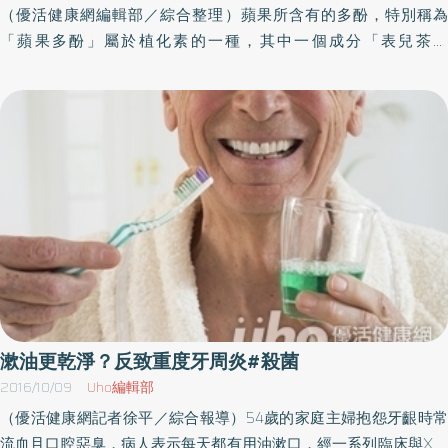
乳時眼花撩亂。陳明汝教授提醒，挑選鮮乳首先需認明國產鮮乳牛
（優活健康網編輯部／綜合整理）蘋果所含有的多酚，特別稱為
頭標章與台灣優良農產品CAS標章，再來可透過瓶身的殺菌標示選
「蘋果多酚」屬於植化素的一種，其中一個成分「表兒茶素
擇鮮乳口感及營養。劉怡里營養師強調，傳統超高溫殺菌鮮乳奶味
（epicatechin）」與花青素同樣受到矚目，綠茶裡面含有大量的兒
較重，而巴氏殺菌鮮乳口感較清爽，是更接近生乳的優質選擇。
茶素，具有殺菌、降低膽固醇指數、抑制血壓上升的作用，表兒茶
素則是兒茶素的一種，屬於蘋果多酚家族。蘋果表兒茶素會產生比
綠茶更強的效果切開蘋果，放置一陣子，切面就會轉變為褐色，這
是因為蘋果所含有的表兒茶素接觸到空氣而氧化，將蘋果切面浸泡
一下鹽水，即可防止氧化，蘋果切開，裡面含有的多酚氧化酵素，
會將多酚類氧化，我們就看見蘋果變褐色了，鹽水可使多酚氧化酵
素失效，因此不會使多酚類氧化。含有表兒茶素的食物，最有名的
就綠茶，但是我們發現，蘋果的表兒茶素會產生比綠茶更強大的效
果，因為綠茶中所含有的表兒茶素是以「單醣體」（無法再加水分
解的醣類）形式存在，因此綠茶的表兒茶素需單獨應付自由基，無
法發揮強大的力量。果皮的表兒茶素含量超過果肉的4倍另一方面，
漱油更乾淨？反致重度牙周炎#殺菌
蘋果的表兒茶素則是以「多醣體（結合兩個以上單醣的醣類）形式
2016/10/09
Uho編輯部
存在，應付自由基得以發揮更強大的力量，也就是說蘋果所含的表
（優活健康網記者徐平／綜合報導）54歲的家庭主婦抱怨牙齦時常
兒茶素是以團隊合作力量，贏得勝利。根據日本信州大學農學研究
流血且口腔惡臭，病人表示每天都有用油漱口，經一系列臨床與X光