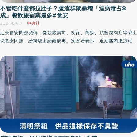
不管吃什麼都拉肚子？腹瀉群聚暴增「這病毒占8
成」餐飲旅宿業最多#食安
2024/04/17
中央社
近來食安問題頻傳，像是藏壽司、初瓦、嚮辣、頂級燒肉店等都出
現食安問題，紛紛驗出諾羅病毒。疾管署表示，近期國內腹瀉就診
人次上升達近14萬人次，與去年同期相當；但近4週群聚通報案件增
加，發生場所以餐飲、旅宿業最多，檢出病原諾羅病毒占8成。