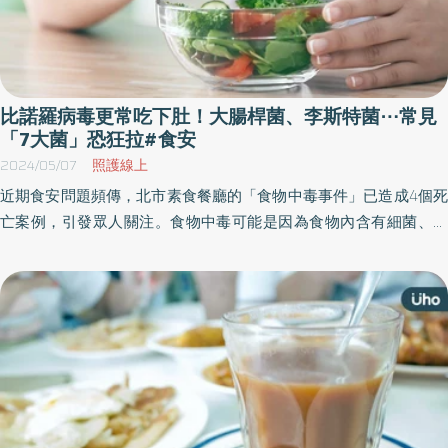
比諾羅病毒更常吃下肚！大腸桿菌、李斯特菌⋯常見
「7大菌」恐狂拉#食安
2024/05/07
照護線上
近期食安問題頻傳，北市素食餐廳的「食物中毒事件」已造成4個死
亡案例，引發眾人關注。食物中毒可能是因為食物內含有細菌、病
毒、或寄生蟲，當這些病菌持續在腸胃道理作亂、生長，就會引發
不適。另外，食物中毒也可能與細菌製作出的毒素有關。《優活健
康網》特摘食物中毒常見致病菌與症狀解析，提供給民眾參考。