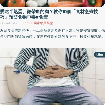
愛吃半熟蛋、微帶血的肉？教你10個「食材烹煮技
巧」預防食物中毒#食安
2024/05/02
KingNet國家網路醫藥
近日食安問題頻傳，一旦食品烹調及保存不當，容易變質腐敗，像
是沙門氏菌等致病菌，在沒有確實煮熟的食物中，只要少量就能引
起食物中毒；而含有肉毒桿菌毒素的食物，則只需一點點就能導致
癱瘓甚至死亡。下廚要掌握哪些重點，美國疾病管制與預防中心
（CDC）列出「烹調時10個錯誤方式及解決方法」，供大家參考。