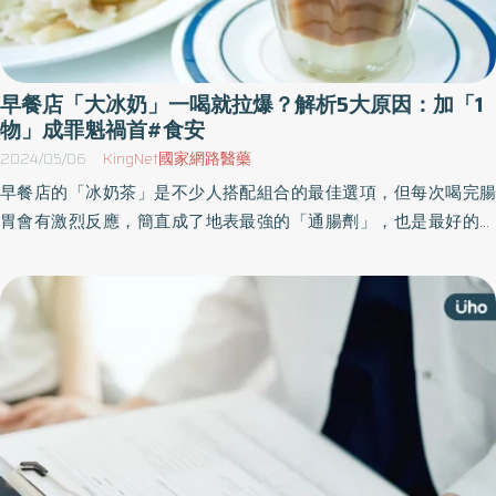
早餐店「大冰奶」一喝就拉爆？解析5大原因：加「1
物」成罪魁禍首#食安
2024/05/06
KingNet國家網路醫藥
早餐店的「冰奶茶」是不少人搭配組合的最佳選項，但每次喝完腸
胃會有激烈反應，簡直成了地表最強的「通腸劑」，也是最好的便
秘解方，到底為什麼會這樣呢？《優活健康網》特摘此篇分析早餐
店冰奶茶喝了就拉的原因，並分享挑選奶茶的方法，幫助民眾守護
腸胃，不再讓腸胃翻滾一整天。