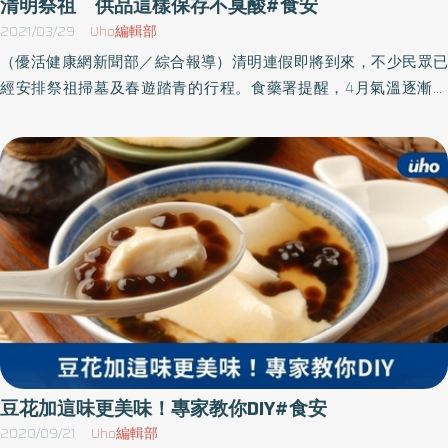
清明祭祖 供品這樣保存不臭酸#食安
2021/03/29
Uho編輯部
（優活健康網新聞部／綜合報導）清明連假即將到來，不少民眾已
經安排祭祖掃墓及春遊踏青的行程。食藥署提醒，4月氣溫逐漸回
升，在祭祖供品與外出飲食時，有些食安小撇步不可不知。祭祀食
品慎保存，避免日曬或高溫在室外祭拜時，應注意供品的衛生安
全，如魚、雞、豬肉或素三牲等供品容易孳生蒼蠅、蚊蟲等病媒及
受到灰塵污染，因此自行烹煮的供品，應以鍋蓋或保鮮膜覆蓋。食
藥署建議可改用有包裝的食品如罐頭，或有外皮保護的水果做為供
品。此外，供品應避免長時間日曬或放置於高溫環境，以避免微生
物孳長導致腐敗變質，若長時間在戶外，建議可攜帶冰桶冷藏保
存。而熟食供品於室溫下祭拜完後，應依食品的特性儘速保存於冰
箱或陰暗處，且食用前應該要充分復熱，並儘快食用完畢。若食品
有顏色改變或酸臭味，則應避免食用。路邊野菇不要採，避免食品
中毒近年來食藥署常接獲民眾於野外採摘不明植物或菇類，食用後
導致天然毒食品中毒的案例。提醒民眾至野外登山或踏青時，勿隨
豆花加這味更美味！專家教你DIY#食安
意採摘野生物並食用，因為許多有毒菇類和植物，即使經驗豐富的
2020/09/21
Uho編輯部