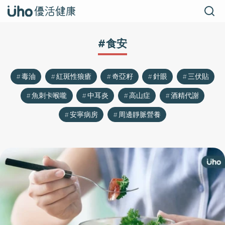
#食安
毒油
紅斑性狼瘡
奇亞籽
針眼
三伏貼
魚刺卡喉嚨
中耳炎
高山症
酒精代謝
安寧病房
周邊靜脈營養