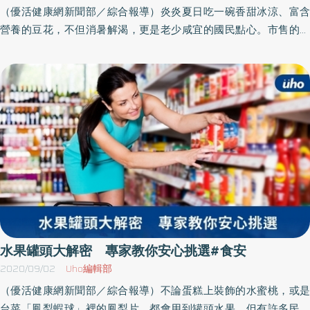
專家仍不易從外觀上加以區別，千萬別為了享受山產的美味，而忽
（優活健康網新聞部／綜合報導）炎炎夏日吃一碗香甜冰涼、富含
略其風險，造成食品中毒，以及身體健康上無法挽回的傷害。洗淨
營養的豆花，不但消暑解渴，更是老少咸宜的國民點心。市售的傳
雙手，良好衛生習慣要保持親朋好友聚會，食藥署提醒除了要「樂
統豆花、布丁豆花的口感有何不同？在購買豆花或自製豆花時，又
活防疫」，也要遵守預防食品中毒五要原則，也就是飯前、如廁後
有哪些注意事項呢？食藥署邀請海洋大學食品科學系蔡敏郎教授，
及處理食品前後，都要徹底洗淨雙手；注意食材要新鮮；生熟食的
為民眾解惑。豆花凝固原理大不同傳統豆花、布丁豆花與超市販售
器具要分開，避免交叉污染；餐點要徹底加熱；注意保存溫度等，
的盒裝豆花，同樣都以豆漿為主原料，但口感卻明顯不同，蔡敏郎
才能讓連假過得安心又安全。
表示：「傳統豆花是用石膏或鹽滷做為凝固劑，石膏的鈣離子或鹽
滷的鎂離子帶有正電，會與豆漿中蛋白質上的負電荷相吸，進而形
成凝膠結構，凝固後就是我們平常吃的豆花。」製作傳統豆花時，
石膏通常會再與地瓜粉（澱粉）混勻，這些澱粉分子糊化後，分子
鏈充分展開，穿梭在蛋白結構中，可以讓豆花凝固後質地更細緻、
綿密有彈性。至於布丁豆花或盒裝豆花，則是使用洋菜、明膠、吉
利丁、布丁粉等動植物膠，將豆漿製成凍狀，相較於石膏凝固的豆
花，口感較為軟嫩，若用布丁粉製作或添加雞蛋，還會帶有蛋香。
水果罐頭大解密 專家教你安心挑選#食安
選有信譽的店家購買蔡敏郎強調，原料黃豆的優劣會直接影響到豆
2020/09/02
Uho編輯部
花的品質，但消費者購買豆花時無法親眼確認原料狀況，建議挑選
（優活健康網新聞部／綜合報導）不論蛋糕上裝飾的水蜜桃，或是
信譽良好的店家與品牌購買。若在店面或攤販購買豆花，則可留意
台菜「鳳梨蝦球」裡的鳳梨片，都會用到罐頭水果，但有許多民眾