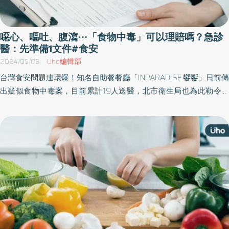
噁心、嘔吐、腹瀉⋯「食物中毒」可以理賠嗎？急診
醫：先準備1文件#食安
2024/05/03
Uho編輯部
台灣食安問題連環爆！知名自助餐餐廳「INPARADISE 饗饗」日前傳
出疑似食物中毒案，目前累計19人送醫，北市衛生局也為此勒令停
業。到底食物中毒要如何通報？食物中毒有理賠嗎？《優活健康
網》特摘急診醫師林逸婷所撰文章，分享「食物中毒」常見問題，
包含如何通報、如何診斷、保險理賠等，幫助民眾解決疑惑。