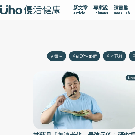
新文章
專家說
讀書趣
沾黏
守護腺在
疫情保衛戰
再生醫學
愛的未來視
Article
Columns
BookClub
毒油
紅斑性狼瘡
奇亞籽
抽菸是「加速老化」最強元凶！研究