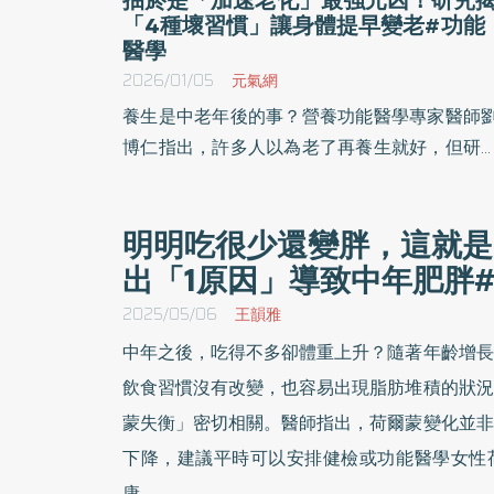
「4種壞習慣」讓身體提早變老#功能
醫學
2026/01/05
元氣網
養生是中老年後的事？營養功能醫學專家醫師
博仁指出，許多人以為老了再養生就好，但研
顯示身體老化在30、40歲就開始分化，抽菸
肥胖、不運動、愛吃超加工食品等習慣都在加
明明吃很少還變胖，這就是
細胞老化。《優活健康網》特選此篇，想延緩
出「1原因」導致中年肥胖
化，必須現在就調整生活方式。
2025/05/06
王韻雅
中年之後，吃得不多卻體重上升？隨著年齡增長
飲食習慣沒有改變，也容易出現脂肪堆積的狀況
蒙失衡」密切相關。醫師指出，荷爾蒙變化並非
下降，建議平時可以安排健檢或功能醫學女性
康。