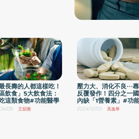
最長壽的人都這樣吃！
壓力大、消化不良⋯蕁
區飲食」5大飲食法：
反覆發作！四分之一國
吃這類食物#功能醫學
內缺「1營養素」#功
04/08
王韻雅
2024/12/03
馮逸華