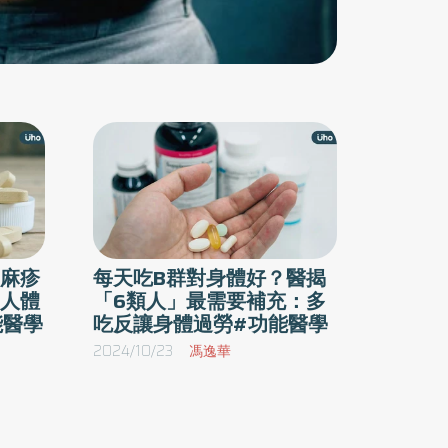
麻疹
每天吃B群對身體好？醫揭
人體
「6類人」最需要補充：多
能醫學
吃反讓身體過勞#功能醫學
2024/10/23
馮逸華