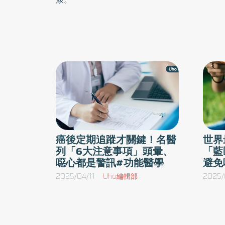
癌後定期追蹤才關鍵！名醫
世界
列「6大注意事項」頭暈、
「藍
噁心都是警訊#功能醫學
避免
2025/04/11
Uho編輯部
2025/