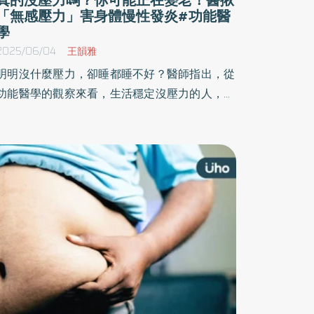
「無感壓力」害身體慢性發炎#功能醫
學
2025/06/04
王韻雅
明明沒什麼壓力，卻睡都睡不好？醫師指出，從
功能醫學的觀察來看，生活穩定沒壓力的人，身
體可能已經長期處於高壓狀態，例如睡不好、飲
食不均衡、免疫力下降或慢性發炎。這些壓力不
一定馬上引發疾病，卻會逐漸消耗細胞修復力，
加速身體老化。醫師呼籲，在身體功能出現失
衡，尚未發展為疾病之前，必須及早預防。