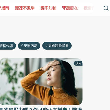
牙指南
漸凍不孤單
愛不沾黏
守護腺在
疫情保衛戰
酒精代謝
安寧病房
周邊靜脈營養
真的沒壓力嗎？你可能正在變老！醫揪