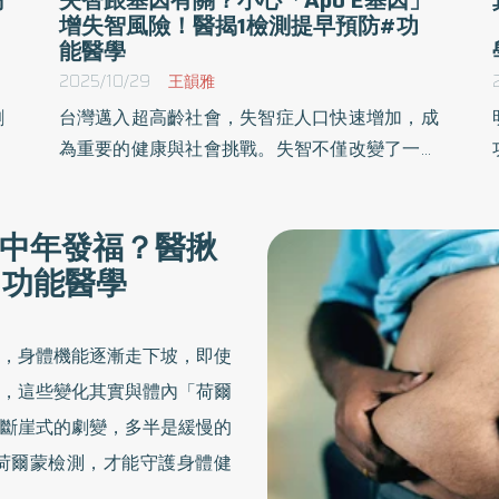
增失智風險！醫揭1檢測提早預防#功
能醫學
2025/10/29
王韻雅
劉
台灣邁入超高齡社會，失智症人口快速增加，成
究
為重要的健康與社會挑戰。失智不僅改變了一個
、
人的記憶、思考與判斷力，也更可能牽動家庭關
速
係與整個社會的照護體系。有幸，隨著現代醫療
中年發福？醫揪
老
的發展，可在失智症或大腦退化的無聲期就洞察
#功能醫學
風險，以下分享「3大檢測」找出潛在危險信
號，守護大腦健康。
，身體機能逐漸走下坡，即使
，這些變化其實與體內「荷爾
斷崖式的劇變，多半是緩慢的
荷爾蒙檢測，才能守護身體健