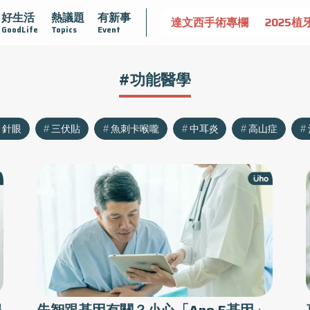
好生活
熱議題
有新事
認識攝護腺肥大
守護骨骼健康
達文西手術專欄
2025植
GoodLife
Topics
Event
#功能醫學
針眼
三伏貼
魚刺卡喉嚨
中耳炎
高山症
揭
失智跟基因有關？小心「Apo E基因」