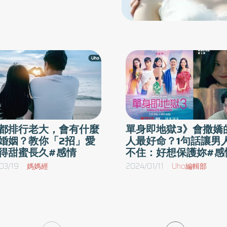
都排行老大，會有什麼
單身即地獄3》會撒嬌
婚姻？教你「2招」愛
人最好命？1句話讓男
得甜蜜長久#感情
不住：好想保護妳#感
03/19
媽媽經
2024/01/11
Uho編輯部