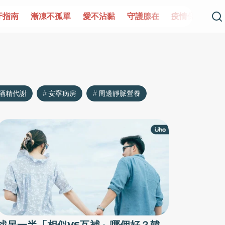
牙指南
漸凍不孤單
愛不沾黏
守護腺在
疫情保衛戰
酒精代謝
安寧病房
周邊靜脈營養
找另一半「相似VS互補」哪個好？韓