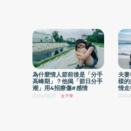
為什麼情人節前後是「分手
夫妻
高峰期」？他揭「節日分手
樣的
潮」用4招療傷#感情
情走
2024/05/21
女子學
2024/