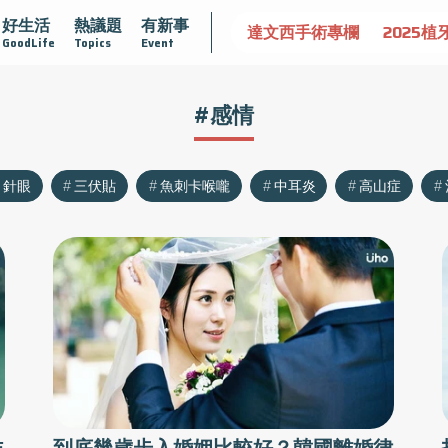
好生活
熱議題
有新事
認識攝護腺肥大
守護骨骼健康
達文西手術專欄
2025植
GoodLife
Topics
Event
#感情
針眼
三伏貼
魚刺卡喉嚨
中耳炎
高山症
作
到底幾歲步入婚姻比較好？韓國離婚律