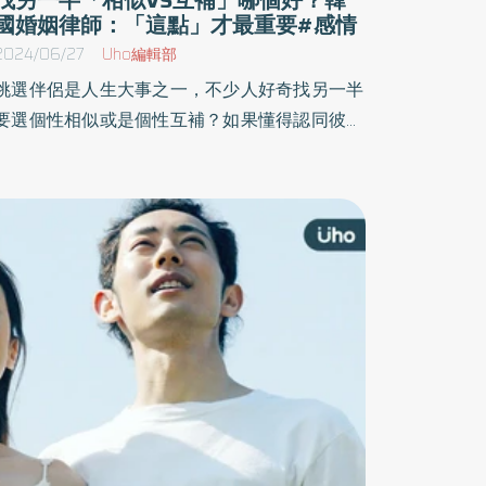
國婚姻律師：「這點」才最重要#感情
2024/06/27
Uho編輯部
挑選伴侶是人生大事之一，不少人好奇找另一半
要選個性相似或是個性互補？如果懂得認同彼此
間不一樣的地方，並且重視這段關係才是重點。
處理過數千個離婚案件、韓國離婚律師崔唯娜於
《從兩個人到一個人》一書中，集結多年的案件
分享經驗，兩個人也好，一個人也好，無論現在
是已婚、離婚、不婚或未婚，若懂得疼愛自己，
把自己放在第一順位，任何狀態都影響不了自己
的幸福。以下為原書摘文：