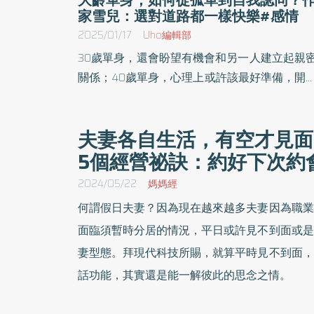
家雪兒：選對道路都一樣快樂#感情
2025/01/17
Uho編輯部
30歲單身，還會盼望有機會和另一人建立起親
關係；40歲單身，心理上或許該最好準備，開
一個人漫長的旅程。在這條只有自己看風景的
路上，不免感到有些孤單失落，然而也是更深
夫妻各自生活，有空才見面
認識自己的絕佳機會。《優活健康網》特摘
5個經營祕訣：約好下次約
篇，旅行作家雪兒分享，如何一個人也能好好
生活的心路歷程。
2024/05/22
媽媽經
何謂假日夫妻？因為現在越來越多夫妻因為職業
面臨須暫時分居的情況，平日或許見不到面或是
妻型態。拜現代科技所賜，就算平時見不到面，
話功能，其實還是能一解彼此的思念之情。