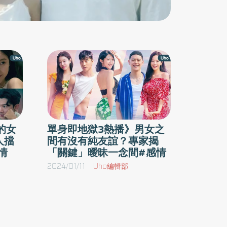
的女
單身即地獄3熱播》男女之
人擋
間有沒有純友誼？專家揭
情
「關鍵」曖昧一念間#感情
2024/01/11
Uho編輯部