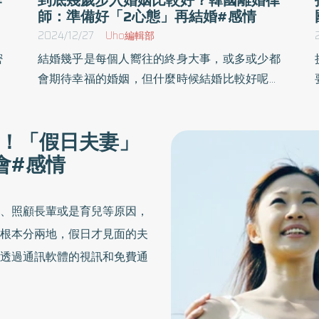
師：準備好「2心態」再結婚#感情
2024/12/27
Uho編輯部
密
結婚幾乎是每個人嚮往的終身大事，或多或少都
始
會期待幸福的婚姻，但什麼時候結婚比較好呢？
道
韓國知名離婚律師、同時也是收視冠軍韓劇《好
入
搭檔》編劇崔唯娜於《從兩個人到一個人》一書
！「假日夫妻」
此
中，集結多年的案件分享經驗，無論現在是已
會#感情
過
婚、離婚、不婚或未婚，若懂得疼愛自己，把自
己放在第一順位，任何狀態都影響不了自己的幸
福。以下為原書摘文：
、照顧長輩或是育兒等原因，
根本分兩地，假日才見面的夫
透過通訊軟體的視訊和免費通