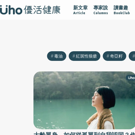
新文章
專家說
讀書趣
沾黏
守護腺在
疫情保衛戰
再生醫學
愛的未來視
Article
Columns
BookClub
毒油
紅斑性狼瘡
奇亞籽
大齡單身，如何從孤單到自我認同？