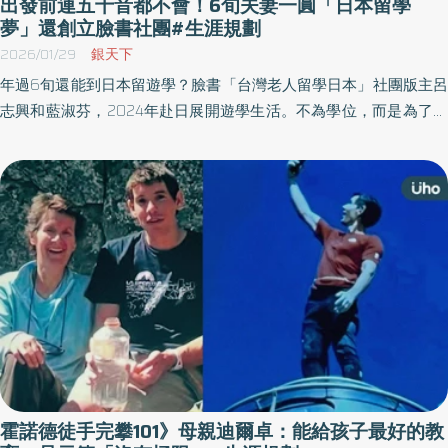
出發前連五十音都不會！6旬夫妻一圓「日本留學
夢」還創立臉書社團#生涯規劃
2026/01/29
銀天下
年過6旬還能到日本留遊學？臉書「台灣老人留學日本」社團版主呂
志興和藍淑芬，2024年赴日展開遊學生活。不為學位，而是為了圓
夢，更意外解鎖各種新成就。夫妻倆說，「像我們這樣的平凡人做
得到，大家也可以！」《優活健康網》特選此篇兩人專訪，鼓勵更
多人在第三人生勇敢完成年輕時的未竟夢想。
霍諾德徒手完攀101》母親迪爾卓：能給孩子最好的教