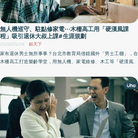
無人機巡守、駐點修家電⋯木柵高工用「硬漢風課
程」吸引退休大叔上課#生涯規劃
2026/05/28
銀天下
家有退休男士無所事事？台北市教育局借鏡國外「男士工棚」，在
木柵高工打造樂齡學堂，用無人機、家電維修、木工等「硬漢風」
實作課，成功翻轉男性不愛上課的印象。《優活健康網》特選此
篇，看這場從校園延伸到社區的學習進行式，如何讓熟齡生活不再
等著被照顧，而是更有尊嚴的自我實現。