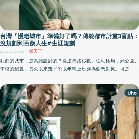
台灣「慢老城市」準備好了嗎？傳統都市計畫3盲點：
沒規劃到百歲人生#生涯規劃
2026/05/29
銀天下
我們的城市，是為誰設計的？從過馬路秒數、住宅格局，到公園、
學校的配置，長久以來幾乎都以年輕上班族為假想對象。可是，當
國人平均壽命一路延長到80、90歲，如果生活環境仍停留在舊時代
的規劃思維，我們能真的做到「在地安老」嗎？《優活健康網》特
選此篇，分析台灣的城鄉治理體系對於快速老化的社會，是否做足
準備。