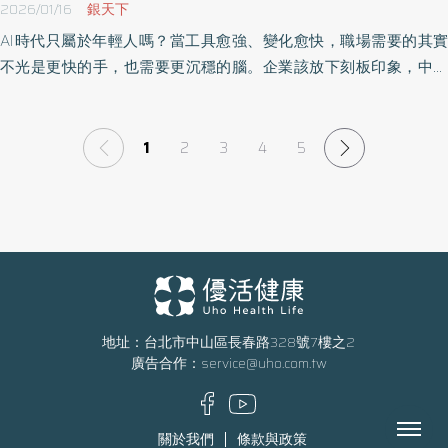
2026/01/16
銀天下
AI時代只屬於年輕人嗎？當工具愈強、變化愈快，職場需要的其實
不光是更快的手，也需要更沉穩的腦。企業該放下刻板印象，中高
齡也不必妄自菲薄，當人生智慧與人工智慧對接，中高齡的獨特競
爭力更有機會全面展開。《優活健康網》特選此篇，解析企業如何
活用3招，打開中高齡員工的AI競爭力。
1
2
3
4
5
地址：台北市中山區長春路328號7樓之2
廣告合作：
service@uho.com.tw
Menu
關於我們
條款與政策