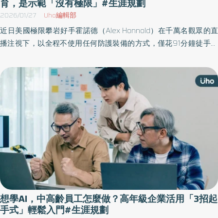
育，是示範「沒有極限」#生涯規劃
2026/01/27
Uho編輯部
近日美國極限攀岩好手霍諾德（Alex Honnold）在千萬名觀眾的直
播注視下，以全程不使用任何防護裝備的方式，僅花91分鐘徒手攀
上高達508公尺的台北101，成功完成驚人挑戰，讓大眾熱議他如此
堅毅的心態到底如何建立。《優活健康網》特選此篇財經自媒體人
王伯達撰文，從霍諾德母親的故事，點出與亞洲教育不同的方式，
以及父母如何作為孩子最好的示範。
想學AI，中高齡員工怎麼做？高年級企業活用「3招起
手式」輕鬆入門#生涯規劃