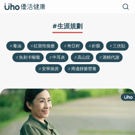
#生涯規劃
毒油
紅斑性狼瘡
奇亞籽
針眼
三伏貼
魚刺卡喉嚨
中耳炎
高山症
酒精代謝
安寧病房
周邊靜脈營養