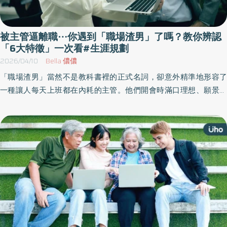
被主管逼離職⋯你遇到「職場渣男」了嗎？教你辨認
「6大特徵」一次看#生涯規劃
2026/04/10
Bella 儂儂
「職場渣男」當然不是教科書裡的正式名詞，卻意外精準地形容了
一種讓人每天上班都在內耗的主管。他們開會時滿口理想、願景與
團隊情懷；真正分配工作時，卻把責任層層往下壓，把成果牢牢握
在自己手裡。久而久之，你會發現疲憊感不是來自工作本身，而是
來自那種說不出口的不公平。 《優活健康網》特選此篇，教你辨認
「職場渣男」6大主管類型。