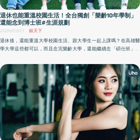
退休也能重溫校園生活！全台獨創「樂齡10年學制」
還能念到博士班#生涯規劃
2026/03/27
銀天下
退休後，還能重溫大學校園生活、跟大學生一起上課嗎？在高雄醫
學大學這些都可以，而且念完樂齡大學，還能繼續念「碩仕班」、
「博仕班」。雖然沒有學位，卻能享有正規大學的課程和師資，一
路念10幾年都不厭倦。《優活健康網》特選此篇，透過「樂齡10年
學制」的真實案例，實踐活到老、學到老的樂趣。