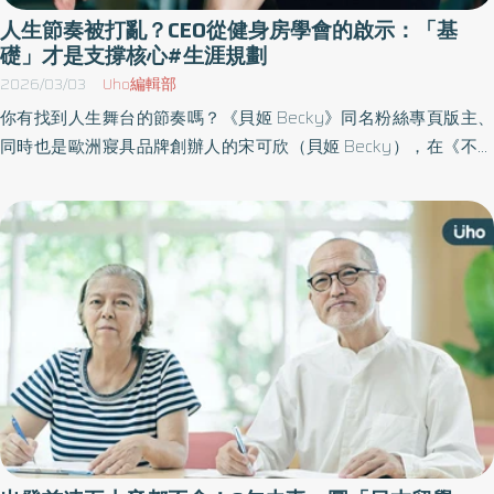
人生節奏被打亂？CEO從健身房學會的啟示：「基
礎」才是支撐核心#生涯規劃
2026/03/03
Uho編輯部
你有找到人生舞台的節奏嗎？《貝姬 Becky》同名粉絲專頁版主、
同時也是歐洲寢具品牌創辦人的宋可欣（貝姬 Becky），在《不完
美，才自由》一書中，分享她如何在挑戰中依然保持優雅，並在逆
境中找到力量；這不僅是她的人生故事，更是獻給每位正在追尋自
我價值與內在力量的讀者的靈感與啟發。以下為原書摘文：