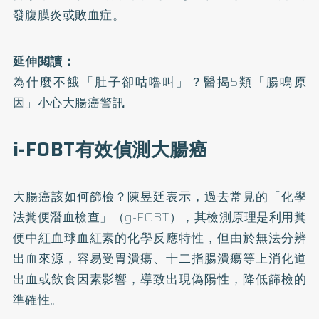
發腹膜炎或敗血症。
延伸閱讀：
為什麼不餓「肚子卻咕嚕叫」？醫揭5類「腸鳴原
因」小心大腸癌警訊
i-FOBT有效偵測大腸癌
大腸癌該如何篩檢？陳昱廷表示，過去常見的「化學
法糞便潛血檢查」（g-FOBT），其檢測原理是利用糞
便中紅血球血紅素的化學反應特性，但由於無法分辨
出血來源，容易受胃潰瘍、十二指腸潰瘍等上消化道
出血或飲食因素影響，導致出現偽陽性，降低篩檢的
準確性。