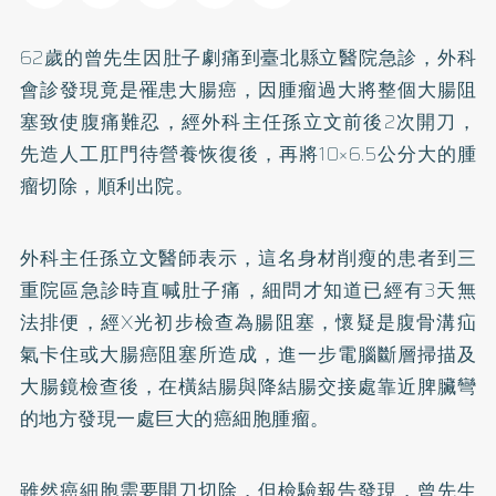
62歲的曾先生因肚子劇痛到臺北縣立醫院急診，外科
會診發現竟是罹患
大腸癌
，因腫瘤過大將整個大腸阻
塞致使腹痛難忍，經外科主任孫立文前後2次開刀，
先造人工肛門待營養恢復後，再將10×6.5公分大的腫
瘤切除，順利出院。
外科主任孫立文醫師表示，這名身材削瘦的患者到三
重院區急診時直喊肚子痛，細問才知道已經有3天無
法排便，經X光初步檢查為腸阻塞，懷疑是腹骨溝疝
氣卡住或大腸癌阻塞所造成，進一步電腦斷層掃描及
大腸鏡檢查後，在橫結腸與降結腸交接處靠近脾臟彎
的地方發現一處巨大的癌細胞腫瘤。
雖然癌細胞需要開刀切除，但檢驗報告發現，曾先生