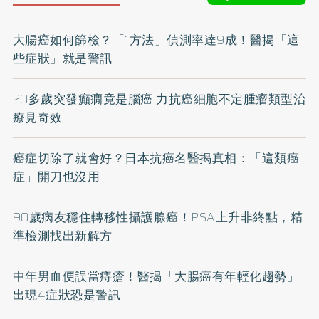
大腸癌如何篩檢？「1方法」偵測率達9成！醫揭「這
些症狀」就是警訊
20多歲突發癲癇竟是腦癌 力抗癌細胞不定腫瘤類型治
療見奇效
癌症切除了就會好？日本抗癌名醫揭真相：「這類癌
症」開刀也沒用
90歲病友穩住轉移性攝護腺癌！PSA上升非終點，精
準檢測找出新解方
中年男血便誤當痔瘡！醫揭「大腸癌有年輕化趨勢」
出現4症狀恐是警訊