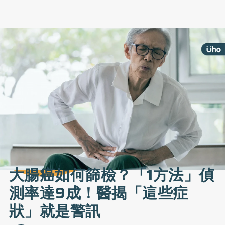
大腸癌如何篩檢？「1方法」偵
測率達9成！醫揭「這些症
狀」就是警訊