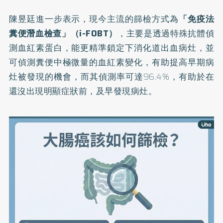
陳昱廷進一步表示，現今主流的篩檢方式為
「免疫法
糞便潛血檢查」（i-FOBT）
，主要是透過特殊抗體偵
測血紅素蛋白，能更精準鎖定下消化道出血病灶，並
可偵測糞便中極微量的血紅素變化，有助提高早期病
灶被發現的機會，而其偵測率可達96.4%，有助於在
還沒出現明顯症狀前，及早發現病灶。