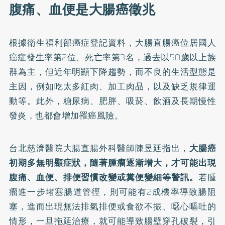
腹痛、血便是大腸癌徵兆
根據衛生福利部
癌症登記資料
，大腸直腸癌位居國人
癌症發生率第2位、死亡率第3名，過去以50歲以上族
群為主，但近年明顯下降趨勢，而不良的生活型態是
主因，例如吃太多紅肉、加工肉品，以及缺乏規律運
動等。此外，糖尿病、肥胖、吸菸、飲酒及長期慢性
發炎，也都會增加罹癌風險。
台北慈濟醫院大腸直腸外科醫師陳昱廷指出，
大腸癌
初期多無明顯症狀，隨著腫瘤逐漸增大，才可能出現
腹痛、
血便
、排便習慣改變或糞便變細等警訊。
若腫
瘤進一步堵塞腸道管徑，則可能有2成機率導致腸阻
塞，進而出現無法排氣排便或食欲不振、噁心嘔吐的
情形，一旦拖延治療，就可能導致腸壁穿孔破裂，引