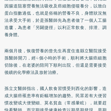
因腸道阻塞營養無法吸收及癌細胞侵噬養分，以致白
蛋白指數過低，也就是俗稱的營養不良，身體狀況無
法承受大手術，於是孫醫師先為患者做了一個人工腸
造廔，為患者「另闢捷徑」以利正常飲食、排泄、調
養身體。
兩個月後，恢復營養的曾先生再度住進縣立醫院接受
孫醫師開刀，經4個小時的手術，順利將大腸癌細胞
切除後，在老婆的陪同下順利出院，但還是需要接受
後續的化學療法及放射治療。
孫立文醫師指出，國人飲食習慣受到西化的影響，造
成大腸癌罹患率有鉅幅增加的趨勢。民眾若有大便習
慣改變或大便變細、莫名貧血（常感暈眩），就要趕
快看醫師，而定期接受健康檢查以期早期發現、早期