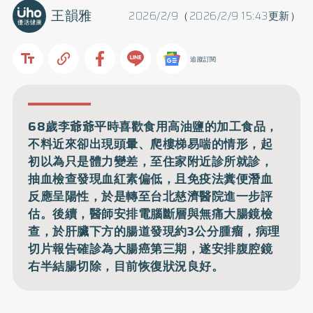
王韻雅
2026/2/9（2026/2/9 15:43更新）
追蹤訂閱
68歲李爺爺平時喜歡食用高油鹽的加工食品，
不料近來卻出現頭暈、爬樓梯易喘的情形，起
初以為只是體力變差，至住家附近診所就診，
抽血檢查發現血紅素偏低，且免疫法糞便潛血
反應呈陽性，於是轉至台北慈濟醫院進一步評
估。後續，醫師安排電腦斷層與無痛大腸鏡檢
查，於肝臟下方的腸道發現約3公分腫瘤，病理
切片報告確診為大腸癌第三期，遂安排腹腔鏡
右半結腸切除，目前恢復狀況良好。