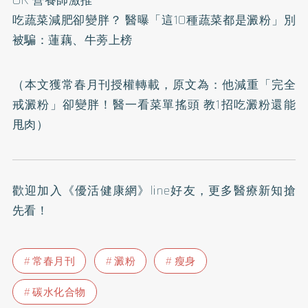
OK 營養師激推
吃蔬菜減肥卻變胖？ 醫曝「這10種蔬菜都是澱粉」別
被騙：蓮藕、牛蒡上榜
（本文獲常春月刊授權轉載，原文為：
他減重「完全
戒澱粉」卻變胖！醫一看菜單搖頭 教1招吃澱粉還能
甩肉
）
歡迎加入
《優活健康網》line好友
，更多醫療新知搶
先看！
常春月刊
澱粉
瘦身
碳水化合物