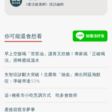
《優活健康網》採訪編輯
你可能還會想看
早上空腹喝「苦茶油」護胃又控糖！專家揭「正確喝
法」搭蜂蜜或溫水
失智症診斷大突破！北榮靠「抽血」揪出阿茲海默
症：準確率達93%
這4種夜市小吃烹調方式 吃多會致癌
產後窈窕非夢事