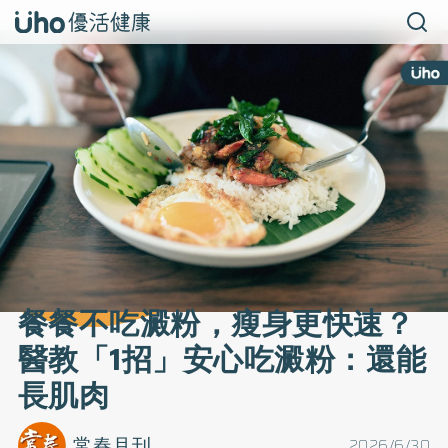
餐餐不吃澱粉，瘦身更快速？
醫教「1招」安心吃澱粉：還能
長肌肉
常春月刊
2026/6/30