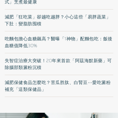
式」烹煮最健康
減肥「狂吃菜」卻越吃越胖？小心這些「易胖蔬菜」
下肚：變脂肪囤積
吃麵包擔心血糖飆高？醫曝「1神物」配麵包吃：飯後
血糖值降低30%
失智症治療大突破！20年來首款「阿茲海默新藥」可
除腦部類澱粉沉積
減肥保健食品怎麼吃？苦瓜胜肽、白腎豆⋯愛吃澱粉
補充「這類保健品」