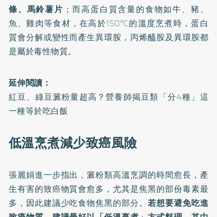
條、馬鈴薯片
；而高蛋白質含量的食物如牛、豬、
魚、雞肉等食材，在高於150°C的溫度烹煮時，蛋白
質會分解或變性而產生異環胺，丙烯醯胺及異環胺都
是屬於毒性物質。
延伸閱讀：
紅豆、綠豆澱粉量超高？營養師揭豆類「分4種」這
一種等於吃白飯
低溫烹煮減少致癌風險
張麗娟進一步指出，澱粉類高溫烹調的時間愈長，產
生有害的致癌物質會愈多，尤其是焦黑的部份毒素最
多，因此建議少吃食物焦黑的部分。
若想要避免吃進
致癌物質，建議最好以「低溫烹煮」方式料理，其中