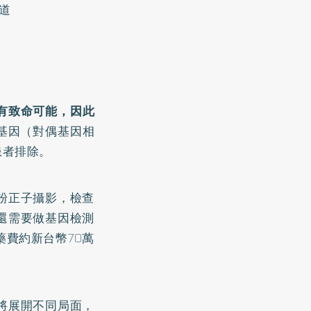
道
有致命可能，因此
4基因（對偶基因相
患者排除。
粉正子攝影，檢查
還需要做基因檢測
藥費約新台幣70萬
將展開不同局面，