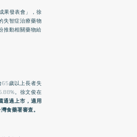
領成果發表會
」，徐
的
失智症
治療藥物
盼推動相關藥物給
台65歲以上長者失
.88%。徐文俊在
國通過上市，適用
台灣食藥署審查。