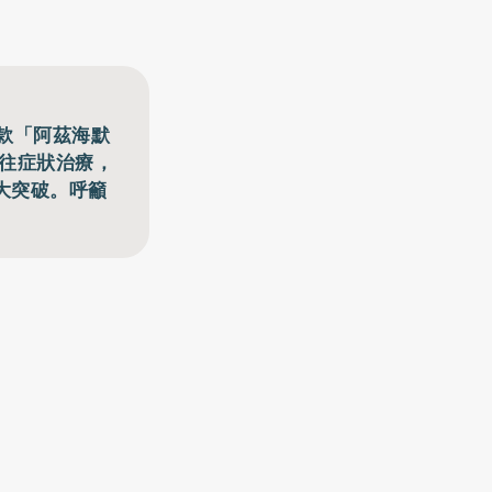
款「阿茲海默
過往症狀治療，
大突破。呼籲
。