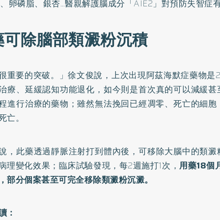
A、卵磷脂、銀杏…醫親解護腦成分「AIE2」對預防失智症
藥可除腦部類澱粉沉積
很重要的突破。」徐文俊說，上次出現阿茲海默症藥物是2
治療、延緩認知功能退化，如今則是首次真的可以減緩甚
程進行治療的藥物；雖然無法挽回已經凋零、死亡的細胞
死亡。
說，此藥透過靜脈注射打到體內後，可移除大腦中的類澱
病理變化效果；臨床試驗發現，每2週施打1次，
用藥18個
，部分個案甚至可完全移除類澱粉沉澱。
讀：