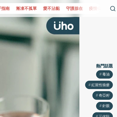
單
愛不沾黏
守護腺在
疫情保衛戰
再生醫學
愛的未
熱門話題
熱門話題
毒油
毒油
紅斑性狼瘡
紅斑性狼瘡
奇亞籽
奇亞籽
針眼
針眼
三伏貼
三伏貼