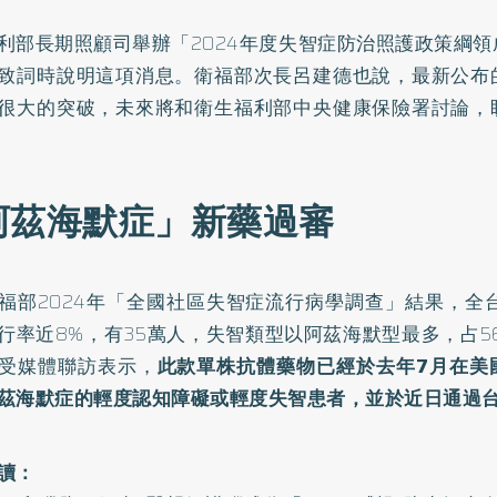
利部長期照顧司舉辦「
2024年度失智症防治照護政策綱
致詞時說明這項消息。衛福部次長呂建德也說，最新公布
很大的突破，未來將和衛生福利部中央健康保險署討論，
阿茲海默症」新藥過審
福部2024年「
全國社區失智症流行病學調查
」結果，全
行率近8%，有35萬人，失智類型以阿茲海默型最多，占56
受媒體聯訪表示，
此款單株抗體藥物已經於去年7月在美
茲海默症的輕度認知障礙或輕度失智患者，並於近日通過
讀：