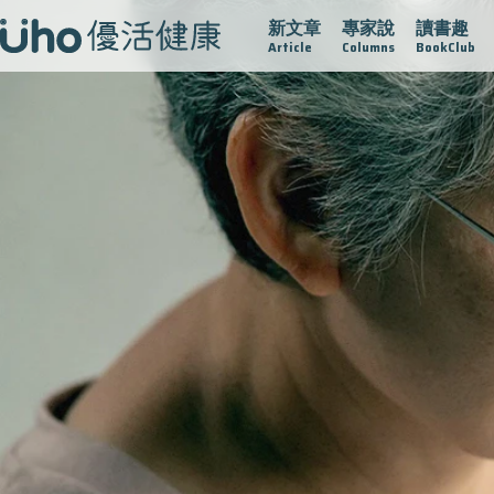
新文章
專家說
讀書趣
疫情保衛戰
再生醫學
愛的未來視
認識攝護腺肥大
Article
Columns
BookClub