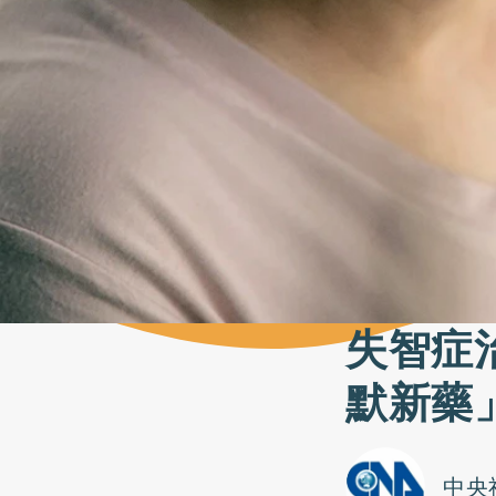
失智症
默新藥
中央