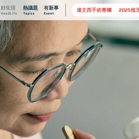
好生活
熱議題
有新事
守護骨骼健康
達文西手術專欄
2025植牙指南
漸凍不孤
GoodLife
Topics
Event