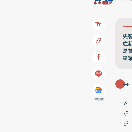
失
症
是
民
追蹤訂閱