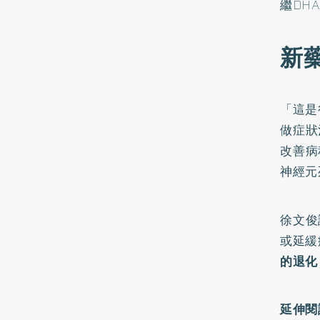
繼DH
新
「這是
做症狀
改善病
神經元
徐文俊
或延緩
的退化
延伸閱