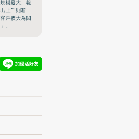
、規模最大、報
發出上千則新
體客戶擴大為閱
窗」。