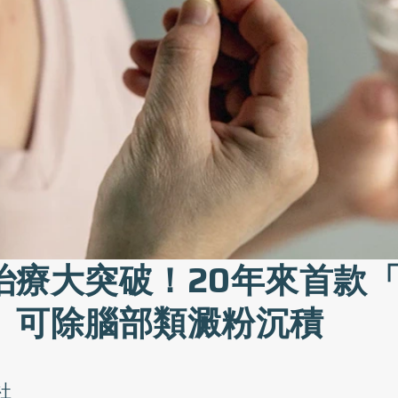
治療大突破！20年來首款
」可除腦部類澱粉沉積
社