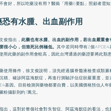
不會好，所以吃藥沒有用？醫揭「用藥6要點」照顧者需知
藥恐有水腫、出血副作用
文俊指出，
此藥也有水腫、出血的副作用，若出血嚴重會
要很小心，但致死比例極低。
其中若同時帶有2個APOE
使用此藥的副作用會較高，因此台灣通過的藥證要將此類
藥使用條件，徐文俊說明，須先經過腦脊髓液檢查或類澱
沉積、確診阿茲海默症，再進行測驗評估症狀嚴重度，並
OE4基因。目前檢測與藥物都要自費，以美國價格預估人年
澱粉攝影則約7萬元。
指出，這對於整個社會對失智症、阿茲海默症的看法，也