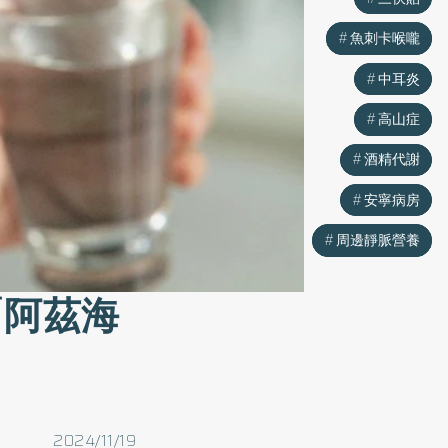
魚刺卡喉嚨
魚刺卡喉嚨
中耳炎
中耳炎
高山症
高山症
酒精代謝
酒精代謝
安寧病房
安寧病房
周邊靜脈營養
周邊靜脈營養
「阿茲海
2024/11/19