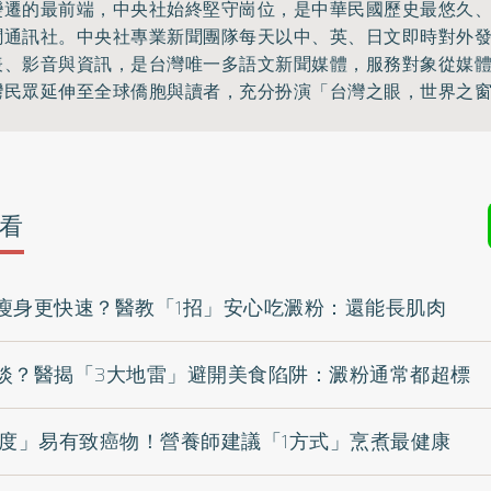
變遷的最前端，中央社始終堅守崗位，是中華民國歷史最悠久
聞通訊社。中央社專業新聞團隊每天以中、英、日文即時對外
表、影音與資訊，是台灣唯一多語文新聞媒體，服務對象從媒
灣民眾延伸至全球僑胞與讀者，充分扮演「台灣之眼，世界之
看
瘦身更快速？醫教「1招」安心吃澱粉：還能長肌肉
淡？醫揭「3大地雷」避開美食陷阱：澱粉通常都超標
●度」易有致癌物！營養師建議「1方式」烹煮最健康