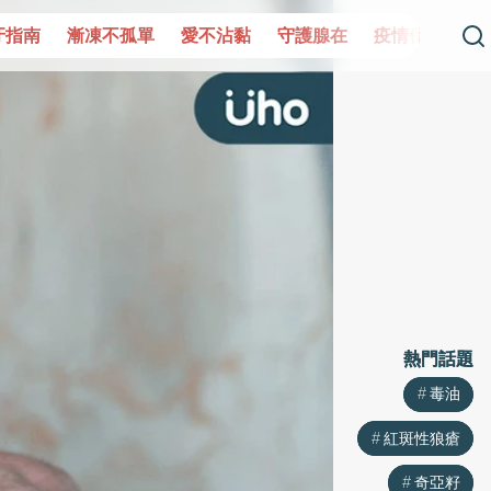
單
愛不沾黏
守護腺在
疫情保衛戰
再生醫學
愛的未
熱門話題
熱門話題
毒油
毒油
紅斑性狼瘡
紅斑性狼瘡
奇亞籽
奇亞籽