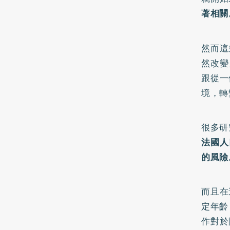
著相關
然而這
然改變
跟從一
境，轉
很多研
法國人
的風險
而且在
定年齡
作對於