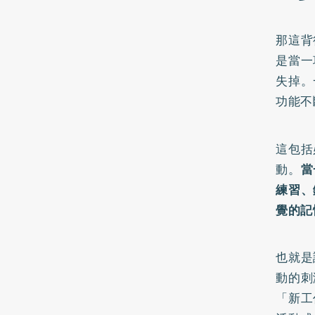
那這背
是當一
失掉。
功能不
這包括
動。
當
練習、
覺的記
也就是
動的刺
「新工