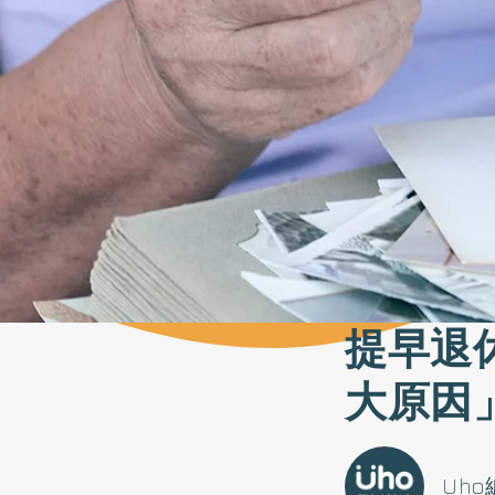
提早退
大原因
Uh