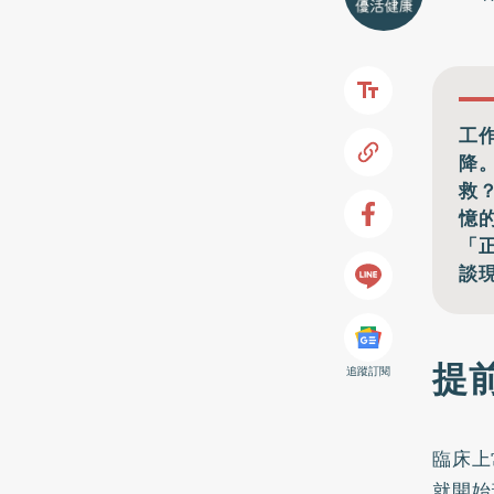
工
降
救
憶
「
談
提
追蹤訂閱
臨床上
就開始