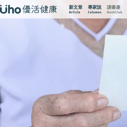
新文章
專家說
讀書趣
疫情保衛戰
再生醫學
愛的未來視
認識攝護腺肥大
Article
Columns
BookClub