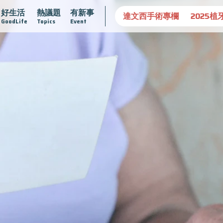
好生活
熱議題
有新事
守護骨骼健康
達文西手術專欄
2025植牙指南
漸凍不孤
GoodLife
Topics
Event