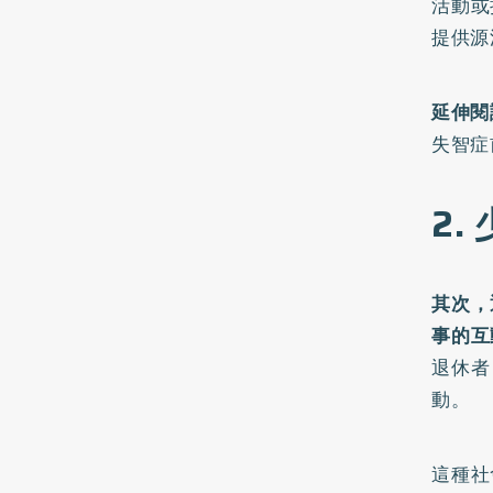
活動或
提供源
延伸閱
失智症
2.
其次，
事的互
退休者
動。
這種社