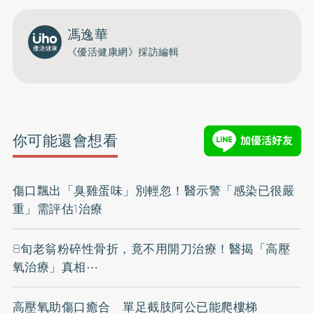
馮逸華
《優活健康網》採訪編輯
你可能還會想看
傷口飄出「臭雞蛋味」別輕忽！醫示警「感染已很嚴
重」需評估1治療
8旬老翁粉碎性骨折，竟不用開刀治療！醫揭「高壓
氧治療」真相⋯
高壓氧助傷口癒合 單足截肢阿公已能爬樓梯