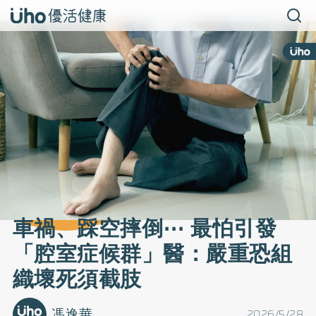
車禍、踩空摔倒⋯ 最怕引發
「腔室症候群」醫：嚴重恐組
織壞死須截肢
馮逸華
2026/5/28