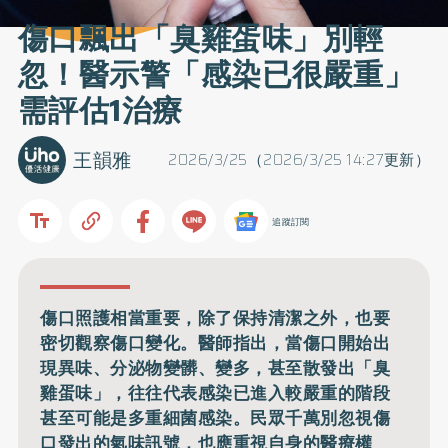
傷口飄出「臭雞蛋味」別輕
忽！醫示警「感染已很嚴重」
需評估1治療
王韻雅
2026/3/25（2026/3/25 14:27更新）
追蹤訂閱
傷口照護相當重要，除了保持清潔之外，也要
密切觀察傷口變化。醫師指出，當傷口開始出
現異味、分泌物變髒、變多，甚至散發出「臭
雞蛋味」，往往代表感染已進入較嚴重的階段
甚至可能是多重細菌感染。民眾千萬別忽視傷
口發出的氣味訊號，也應重視自身的醫療權