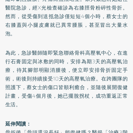
醫院急診，經X光檢查確診為右膝脛骨粉碎性骨折。
然而，從受傷到送抵急診僅短短4個小時，蔡女士的
右膝蓋與小腿皮膚就已異常腫脹，甚至冒出大量水
泡。
為此，急診醫師隨即緊急聯絡骨科高壓氧中心，在進
行石膏固定與冰敷的同時，安排為期3天的高壓氧治
療，待其腳部明顯消腫後，便立即安排骨折固定手
術，術後則持續接受10天的高壓氧治療。在跨團隊的
照護下，蔡女士的傷口皆順利癒合，並隨後展開復健
計畫，受傷4個月後，她已擺脫拐杖，成功重返正常
生活。
延伸閱讀：
骨折後「骨頭還沒長好」能復健嗎？醫揭「治療3階