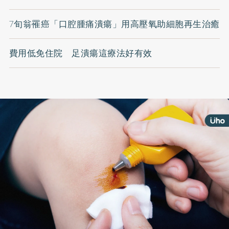
7旬翁罹癌「口腔腫痛潰瘍」用高壓氧助細胞再生治癒
費用低免住院 足潰瘍這療法好有效