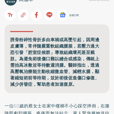
追蹤訂閱
脛骨粉碎性骨折多由車禍或高墜引起，因周邊
皮膚薄，常伴隨嚴重軟組織腫脹，若壓力過大
恐引發「腔室症候群」導致組織壞死甚至截
肢。為避免術後傷口難以縫合或感染，傳統上
需抬高冰敷並等待數週消腫。醫師指出，透過
高壓氧治療能主動收縮微血管、減輕水腫，顯
著縮短術前等待期，並於術後促進傷口修復、
減少併發症，幫助患者加速復原。
一位60歲的蔡女士在家中樓梯不小心踩空摔倒，右膝
隨即劇烈腫脹、疼痛而無法站立。家人緊急將她送往