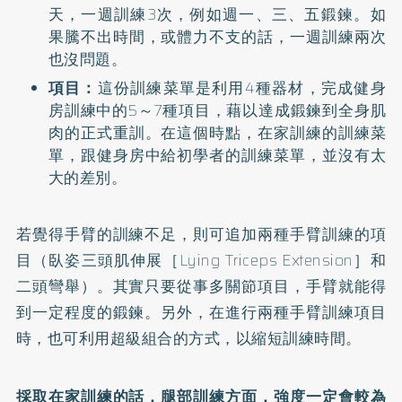
天，一週訓練3次，例如週一、三、五鍛鍊。如
果騰不出時間，或體力不支的話，一週訓練兩次
也沒問題。
項目：
這份訓練菜單是利用4種器材，完成健身
房訓練中的5～7種項目，藉以達成鍛鍊到全身肌
肉的正式重訓。在這個時點，在家訓練的訓練菜
單，跟健身房中給初學者的訓練菜單，並沒有太
大的差別。
若覺得手臂的訓練不足，則可追加兩種手臂訓練的項
目（臥姿三頭肌伸展［Lying Triceps Extension］和
二頭彎舉）。其實只要從事多關節項目，手臂就能得
到一定程度的鍛鍊。另外，在進行兩種手臂訓練項目
時，也可利用超級組合的方式，以縮短訓練時間。
採取在家訓練的話，腿部訓練方面，強度一定會較為