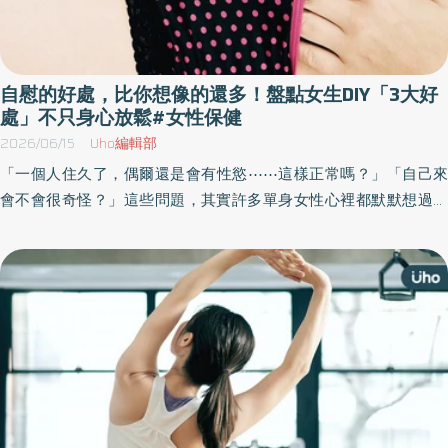
自慰的好處，比你想像的還多！盤點女生DIY「3大好
處」不只身心放鬆#女性保健
2026/06/15
Uho編輯部
「一個人住久了，偶爾還是會有性慾⋯⋯這樣正常嗎？」「自己來
會不會很奇怪？」這些問題，其實許多單身女性心裡都默默想過，
只是不好意思開口問。《優活健康網》特摘此篇分享自慰的好處以
及常見迷思，只要學會溫柔對待自己的身體，不帶羞恥、不帶勉
強，其實比任何短暫的快感都更珍貴。