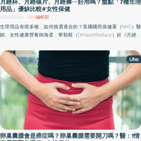
月經杯、月經碟片、月經褲⋯好用嗎？盤點「7種生理
用品」優缺比較#女性保健
2025/12/24
Uho編輯部
生理用品有很多種，如何挑選適合的？英國國民保健署（NHS）醫
師、女性健康營養師海柔．華勒斯（DrHazelWallace）於《月經，
不只是那幾天》一書中，以月經週期為視角，深入探討女性整體健
康，透過回應荷爾蒙週期節奏、調整生活方式，幫助讀者掌握生理
變化，擁抱自主人生。以下為原書摘文：
卵巢囊腫會是癌症嗎？卵巢囊腫需要開刀嗎？醫：1情