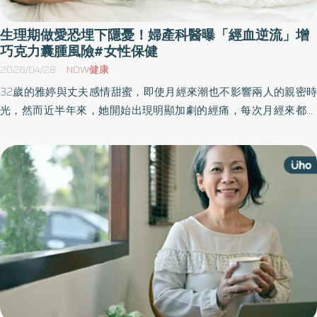
生理期做愛恐埋下隱憂！婦產科醫曝「經血逆流」增
巧克力囊腫風險#女性保健
2026/04/28
NOW健康
32歲的雅婷與丈夫感情甜蜜，即使月經來潮也不影響兩人的親密時
光，然而近半年來，她開始出現明顯加劇的經痛，每次月經來都痛
到無法上班，就醫檢查後發現，卵巢內長了一顆約5公分的巧克力囊
腫。《優活健康網》特摘此篇分享經期性行為的相關隱憂，建議經
期結束後再恢復性生活。