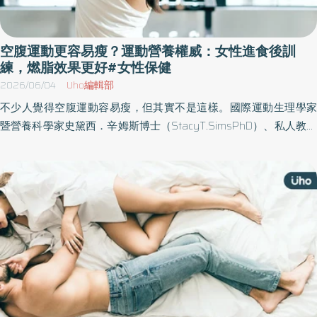
空腹運動更容易瘦？運動營養權威：女性進食後訓
練，燃脂效果更好#女性保健
2026/06/04
Uho編輯部
不少人覺得空腹運動容易瘦，但其實不是這樣。國際運動生理學家
暨營養科學家史黛西．辛姆斯博士（StacyT.SimsPhD）、私人教練
席琳娜．葉卡（SeleneYeager）於《女力全開》一書中，結合最新
科學研究與競技運動的多年實戰經驗，引領女性依照獨有的生理節
奏，科學規劃訓練、飲食與恢復，全面釋放運動潛能。以下為原書
摘文：