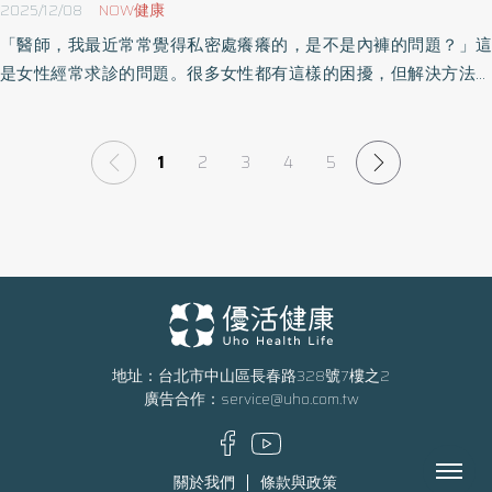
2025/12/08
NOW健康
「醫師，我最近常常覺得私密處癢癢的，是不是內褲的問題？」這
是女性經常求診的問題。很多女性都有這樣的困擾，但解決方法可
能比你想像的簡單，其實就是讓私密處多一點「呼吸」的機會。
《優活健康網》特摘此篇分享私密處保養的方法，從醫學角度來
看，適度讓私密處透氣有助於保養。
1
2
3
4
5
地址：台北市中山區長春路328號7樓之2
廣告合作：
service@uho.com.tw
Menu
關於我們
條款與政策