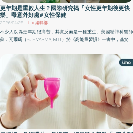
更年期是重啟人生？國際研究揭「女性更年期後更快
樂」曝意外好處#女性保健
2026/04/28
Uho編輯部
不少人以為更年期很痛苦，其實反而是一種重生。美國精神科醫師
蘇．瓦爾瑪（SUE VARMA, M.D.）於《高能量習慣》一書中，基於科
學與實證的系統，培養一種務實且具行動力的樂觀心態，透過設立
界線、拒絕內耗、戒除拖延症、擺脫心理疲勞等方法，打造具有深
層韌性、抗壓性及復原力的心理能量，幫助讀者應對充滿挑戰的現
實世界。以下為原書摘文：