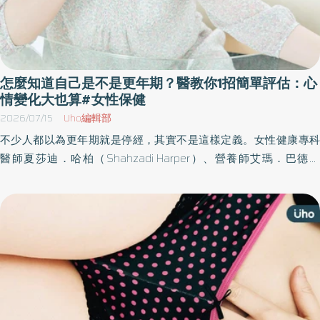
怎麼知道自己是不是更年期？醫教你1招簡單評估：心
情變化大也算#女性保健
2026/07/15
Uho編輯部
不少人都以為更年期就是停經，其實不是這樣定義。女性健康專科
醫師夏莎迪．哈柏（Shahzadi Harper）、營養師艾瑪．巴德威
（Emma Bardwell）於《妳的身體沒有壞，只是在轉變》一書中，
以「更年期前期」為核心破題，透過全人照護視角，納入睡眠、壓
力、運動、性與關係等生活面向，幫助讀者能用「系統化方式」重
建身心節奏。以下為原書摘文：