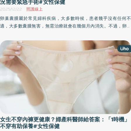
況需要緊急手術#女性保健
2025/12/22
照護線上
卵巢囊腫屬於常見婦科疾病，大多數時候，患者幾乎沒有任何不
適，大多數囊腫無害，無需治療就會在幾個月內消失。不過，卵巢
囊腫的範圍很廣，從沒症狀到造成破裂、出血、扭轉等各種併發
症，都是有可能的。《優活健康網》特摘此篇分享卵巢囊腫的類
型、原因、症狀、檢查以及治療方法。
女生不穿內褲更健康？婦產科醫師給答案：「1時機」
不穿有助保養#女性保健