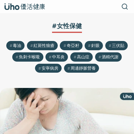
#女性保健
毒油
紅斑性狼瘡
奇亞籽
針眼
三伏貼
魚刺卡喉嚨
中耳炎
高山症
酒精代謝
安寧病房
周邊靜脈營養