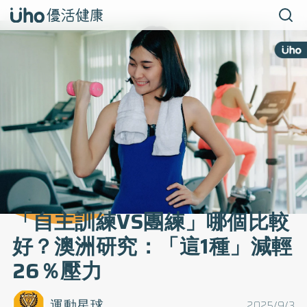
「自主訓練VS團練」哪個比較
好？澳洲研究：「這1種」減輕
26％壓力
運動星球
2025/9/3