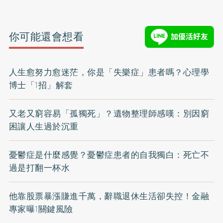
你可能還會想看
人生愈努力愈迷茫，你是「失樂症」患者嗎？心理學
博士「1招」解套
又老又窮容易「孤獨死」？遺物整理師感嘆：別因窮
困讓人生過於沉重
憂鬱症是什麼感覺？憂鬱症患者的自我獨白：死亡不
過是打翻一杯水
他靠股票暴漲賺進千萬，辭職退休生活卻失控！金融
專家曝1關鍵風險