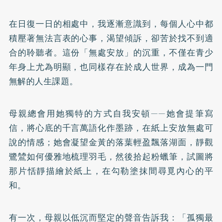
在日復一日的相處中，我逐漸意識到，每個人心中都
積壓著無法言表的心事，渴望傾訴，卻苦於找不到適
合的聆聽者。這份「無處安放」的沉重，不僅在青少
年身上尤為明顯，也同樣存在於成人世界，成為一門
無解的人生課題。
母親總會用她獨特的方式自我安頓——她會提筆寫
信，將心底的千言萬語化作墨跡，在紙上安放無處可
說的情感；她會凝望金黃的落葉輕盈飄落湖面，靜觀
鷺鷥如何優雅地梳理羽毛，然後拾起粉蠟筆，試圖將
那片恬靜描繪於紙上，在勾勒塗抹間尋覓內心的平
和。
有一次，母親以低沉而堅定的聲音告訴我：「孤獨最