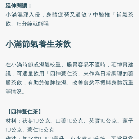
延伸閱讀：
小滿濕邪入侵，身體疲勞又過敏？中醫推「補氣茶
飲」15分鐘就能喝
小滿節氣養生茶飲
在小滿時節或濕氣較重、腸胃容易不適時，莊博甯建
議，可適量飲用「四神薏仁茶」來作為日常調理的藥
膳茶飲，有助於健脾祛濕、改善食慾不振與身體沉重
等情況。
【四神薏仁茶】
材料：茯苓10公克、山藥10公克、芡實10公克、蓮子
10公克、薏仁15公克
作法：加水約1,000毫升，小火煮30分鐘，可當日常