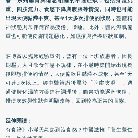
發一系列腸胃與倦怠相關的不適症狀，包括身體沉
重、四肢無力、食慾下降與腹脹等情況。同時也可能
出現大便黏滯不爽、甚至1天多次排便的狀況，
整體精
神狀態則常伴隨容易疲倦、嗜睡。此外，體內濕氣偏
重也可能使皮膚問題惡化，如濕疹與搔癢症狀加劇。
莊博甯以臨床經驗舉例，曾有一位上班族患者，因長
期壓力大且飲食作息不規律，在小滿時節開始出現餐
後即想排便的情況，大便偏軟且黏滯不成形，甚至1天
可達3次以上。經中醫辨證後屬於「脾虛夾濕」，透
過健脾化濕的方藥進行調理後，腸胃功能逐漸恢復，
排便次數與性狀也明顯改善，回到較為正常的狀態。
延伸閱讀：
有食譜》小滿天氣熱到沒食慾？中醫激推「養生薏仁