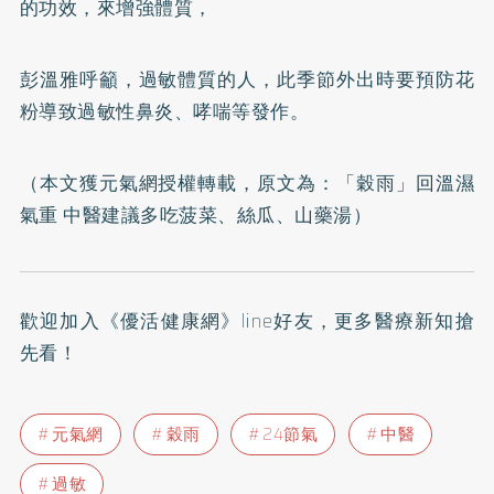
的功效，來增強體質，
彭溫雅呼籲，過敏體質的人，此季節外出時要預防花
粉導致過敏性鼻炎、哮喘等發作。
（本文獲元氣網授權轉載，原文為：
「穀雨」回溫濕
氣重 中醫建議多吃菠菜、絲瓜、山藥湯
）
歡迎加入
《優活健康網》line好友
，更多醫療新知搶
先看！
元氣網
穀雨
24節氣
中醫
過敏