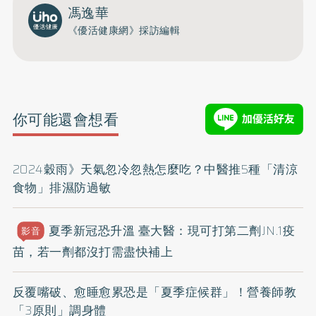
馮逸華
《優活健康網》採訪編輯
你可能還會想看
2024穀雨》天氣忽冷忽熱怎麼吃？中醫推5種「清涼
食物」排濕防過敏
夏季新冠恐升溫 臺大醫：現可打第二劑JN.1疫
影音
苗，若一劑都沒打需盡快補上
反覆嘴破、愈睡愈累恐是「夏季症候群」！營養師教
「3原則」調身體