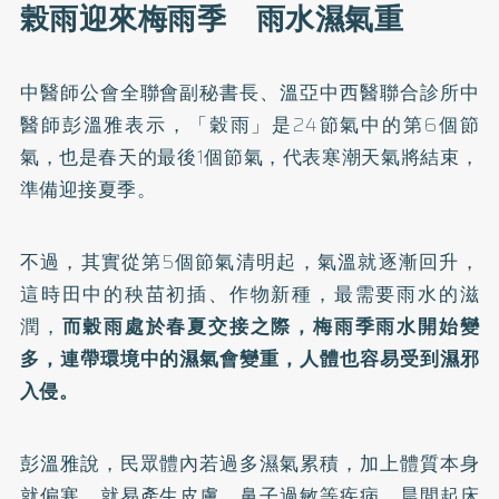
榖雨迎來梅雨季 雨水濕氣重
中醫師公會全聯會副秘書長、溫亞中西醫聯合診所中
醫師彭溫雅表示，「穀雨」是24節氣中的第6個節
氣，也是春天的最後1個節氣，代表寒潮天氣將結束，
準備迎接夏季。
不過，其實從第5個節氣清明起，氣溫就逐漸回升，
這時田中的秧苗初插、作物新種，最需要雨水的滋
潤，
而穀雨處於春夏交接之際，梅雨季雨水開始變
多，連帶環境中的濕氣會變重，人體也容易受到濕邪
入侵。
彭溫雅說，民眾體內若過多濕氣累積，加上體質本身
就偏寒，就易產生皮膚、鼻子過敏等疾病，晨間起床