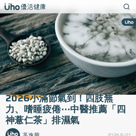
2026小滿節氣到！四肢無
力、嗜睡疲倦⋯中醫推薦「四
神薏仁茶」排濕氣
馮逸華
2026/5/21