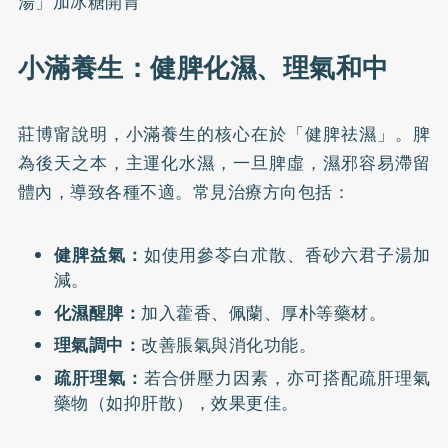
湯」加冰糖開胃
小滿養生：健脾化濕、理氣和中
莊博甯說明，小滿養生的核心在於「健脾祛濕」。脾
為後天之本，主運化水濕，一旦脾虛，濕邪容易滯留
體內，導致各種不適。常見治療方向包括：
健脾益氣：
如使用參苓白朮散、香砂六君子湯加
減。
化濕醒脾：
加入藿香、佩蘭、厚朴等藥材。
理氣調中：
改善脹氣與消化功能。
疏肝理氣：
若合併壓力因素，亦可搭配疏肝理氣
藥物（如抑肝散），效果更佳。