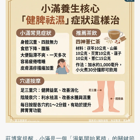
莊博甯提醒，小滿是一個「濕氣開始累積」的關鍵節