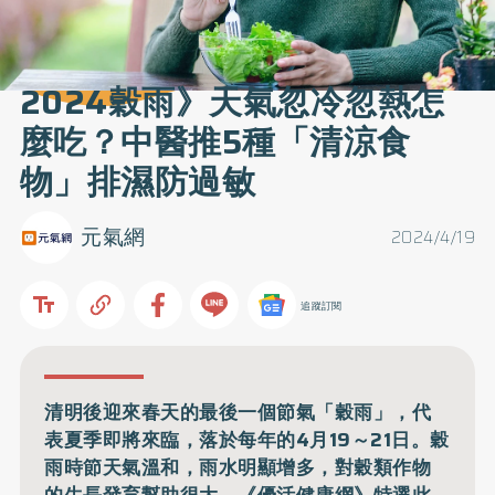
2024穀雨》天氣忽冷忽熱怎
麼吃？中醫推5種「清涼食
物」排濕防過敏
元氣網
2024/4/19
追蹤訂閱
清明後迎來春天的最後一個節氣「穀雨」，代
表夏季即將來臨，落於每年的4月19～21日。穀
雨時節天氣溫和，雨水明顯增多，對穀類作物
的生長發育幫助很大。《優活健康網》特選此