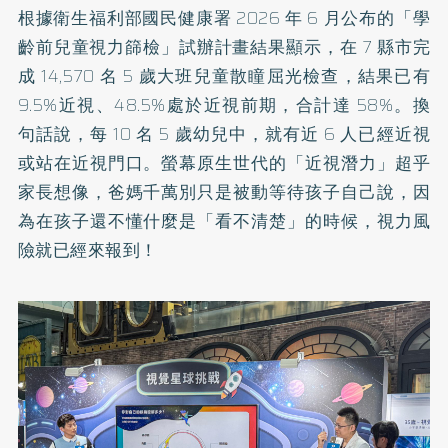
根據衛生福利部國民健康署 2026 年 6 月公布的「學
齡前兒童視力篩檢」試辦計畫結果顯示，在 7 縣市完
成 14,570 名 5 歲大班兒童散瞳屈光檢查，結果已有
9.5%近視、48.5%處於近視前期，合計達 58%。換
句話說，每 10 名 5 歲幼兒中，就有近 6 人已經近視
或站在近視門口。螢幕原生世代的「近視潛力」超乎
家長想像，爸媽千萬別只是被動等待孩子自己說，因
為在孩子還不懂什麼是「看不清楚」的時候，視力風
險就已經來報到！