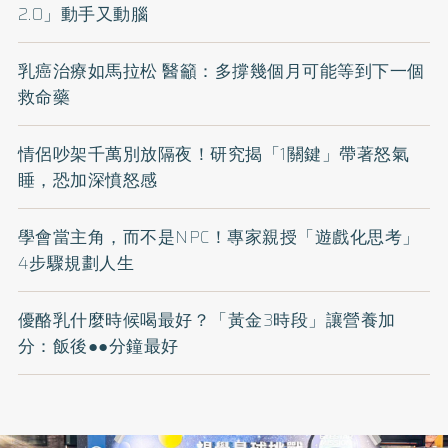
2.0」動手又動腦
乳癌治療如馬拉松 醫籲：多撐幾個月可能等到下一個
救命藥
情侶吵架千萬別放隔夜！研究揭「1關鍵」帶著怒氣
睡，恐加深憤怒感
學會當主角，而不是NPC！專家親授「遊戲化思考」
4步驟規劃人生
優酪乳什麼時候喝最好？「黃金3時段」讓營養加
分：飯後●●分鐘最好