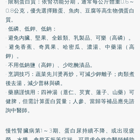
· 限制蛋白質：依腎功能分期，通常每公斤體重0.6～
0.8公克，優先選擇雞蛋、魚肉、豆腐等高生物價蛋白
質。
· 低磷、低鉀、低鈉：
· 避免內臟、堅果、全穀類、乳製品、可樂（高磷）。
· 避免香蕉、奇異果、哈密瓜、濃湯、中藥湯（高
鉀）。
· 不用低鈉鹽（高鉀）、少吃醃漬品。
· 烹調技巧：蔬菜先川燙再炒，可減少鉀離子；肉類煮
後去湯，減少普林與磷。
· 藥膳謹慎用：四神湯（薏仁、芡實、蓮子、山藥）可
健脾，但需計算蛋白質量；人參、當歸等補品應先諮
詢中醫師。
慢性腎臟病第1～3期、蛋白尿持續不降、或出現疲
勞、水腫、食慾不振等症狀，可尋求合格中醫師輔助