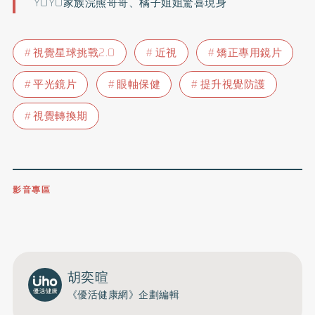
YOYO家族浣熊哥哥、橘子姐姐驚喜現身
視覺星球挑戰2.0
近視
矯正專用鏡片
平光鏡片
眼軸保健
提升視覺防護
視覺轉換期
影音專區
0809-091-257
立即撥打服務專線
開啟聲音
胡奕暄
《優活健康網》企劃編輯