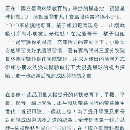
正在「國立臺灣科學教育館」舉辦的星趣控「視覺星
球挑戰2.0」活動熱鬧非凡！寶島眼科吉祥物小EYE、
YOYO家族浣熊哥哥、橘子姐姐驚喜現身，一出場就
吸引所有小朋友目光焦點！在浣熊哥哥、橘子姐姐
「一起守護你的眼睛」充滿活力的帶動唱下，小朋友
自然學習良好的護眼習慣，還有寶島眼科三蘆分院院
長林鴻宇醫師擔任領航醫師，用深入淺出的活潑方式
帶領小朋友沈浸式體驗航行五大視覺星球的視力探
險，進一步認識近視的成因與預防之道。
在各種3C產品用量大幅提升的科技教育下，手機、平
板、影音、線上學習，出生就與螢幕同行的螢幕原生
世代「近視風險」5歲就上線！為了提升學童及家長
對近視成因與防護之道的認識，全球銷售第一鏡片品
牌─依視路特別於8/05-8/09，在「國立臺灣科學教