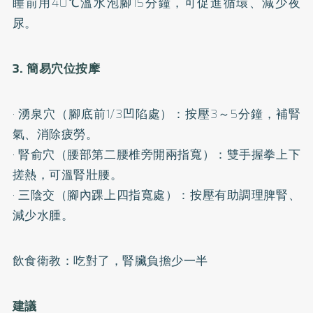
睡前用40℃溫水泡腳15分鐘，可促進循環、減少夜
尿。
3. 簡易穴位按摩
· 湧泉穴（腳底前1/3凹陷處）：按壓3～5分鐘，補腎
氣、消除疲勞。
· 腎俞穴（腰部第二腰椎旁開兩指寬）：雙手握拳上下
搓熱，可溫腎壯腰。
· 三陰交（腳內踝上四指寬處）：按壓有助調理脾腎、
減少水腫。
飲食衛教：吃對了，腎臟負擔少一半
建議