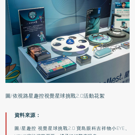
圖/依視路星趣控視覺星球挑戰2.0活動花絮
圖/星趣控 視覺星球挑戰2.0 寶島眼科吉祥物小EYE、