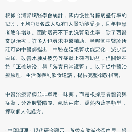
根據台灣腎臟醫學會統計，國內慢性腎臟病盛行率約
12%，平均每8名成人就有1人腎功能受損，且年輕患
者逐年增加。面對居高不下的洗腎發生率，除了西醫
常規治療，許多人也尋求中醫輔助。翰鳴堂中醫診所
莊可鈞中醫師指出，中醫在延緩腎功能惡化、減少蛋
白尿、改善水腫及疲勞等症狀上確有助益，但關鍵在
於「正確辨證」與「落實日常護腎」。以下從中醫治
療原理、生活保養到飲食建議，提供完整衛教指南。
中醫治療腎病並非單用一味藥，而是根據患者體質與
症狀，分為脾腎陽虛、氣陰兩虛、濕熱內蘊等類型，
採取個人化處方。
· 中藥調理：現代研究顯示，黃耆有助減少蛋白尿、提