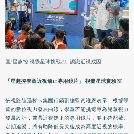
圖/星趣控 視覺星球挑戰2.0 認識近視成因
「星趣控學童近視矯正專用鏡片」 視覺星球實驗室
依視路陸遜梯卡集團行銷副總監黃唯恩表示，根據學
童的數位視力發展曲線，學童若能挑選專為兒童視力
發展設計，兼具近視矯正的專用鏡片，並正確配戴、
定期追蹤，將有助降低長大後成為高度近視的機率。