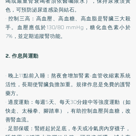
竭或嚴重腎衰竭者須依醫囑限水），保持尿液淡黃
色，可預防泌尿道感染與結石。
· 控制三高：高血壓、高血糖、高血脂是腎臟三大殺
手。血壓應低於130/80 mmHg，糖化血色素小於
7%，並定期追蹤腎功能。
2. 作息與運動
· 晚上11點前入睡：熬夜會增加腎素-血管收縮素系統
活性，長期使腎臟負擔加重。規律作息是免費的護腎
藥方。
· 適度運動：每週5天、每天30分鐘中等強度運動（如
快走、太極拳、腳踏車），有助控制血壓與血糖，改
善腎血流。
· 足部保暖：腎經起於足底，冬天或冷氣房內穿襪子，