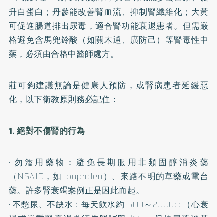
升白蛋白；丹參能改善腎血流、抑制腎纖維化；大黃
可促進腸道排出尿毒，適合腎功能衰退患者。但需嚴
格避免含馬兜鈴酸（如關木通、廣防己）等腎毒性中
藥，必須由合格中醫師處方。
莊可鈞建議無論是健康人預防，或腎病患者延緩惡
化，以下衛教原則務必記住：
1. 絕對不傷腎的行為
· 勿濫用藥物：避免長期服用非類固醇消炎藥
（NSAID，如 ibuprofen）、來路不明的草藥或電台
藥。許多腎衰竭案例正是因此而起。
· 不憋尿、不缺水：每天飲水約1500～2000cc（心衰