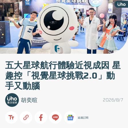
五大星球航行體驗近視成因 星
趣控「視覺星球挑戰2.0」動
手又動腦
胡奕暄
2026/8/7
追蹤訂閱