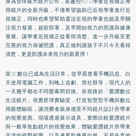
身為全球最大鏡片公司，星趣控®2.0學童近視矯正專
用鏡片的全新升級，不僅希望協助已近視學童進行近
視矯正，同時也希望幫助還沒近視的學童也能及早關
注視力發展，超前部署，及早開始視力的照護與健康
發展。讓學童近視矯正從看得清楚、進一步升級至更
完善的視力保健照護，真正做到讓孩子不只今天看得
清楚，更是防護未來視力的新選擇！
當3C數位已成為生活日常，從早晨查看手機訊息、白
天使用電腦工作，到晚上追劇、滑社群等，現代人的
一天幾乎都在不同螢幕間切換。依視路於「愛讚數位
生活鏡片」視覺星球實驗室，打造智慧型手機與數位
用眼體驗區，讓消費者親身感受不同鏡片設計所帶來
的視覺差異。現場透過展示道具，實際比較愛讚鏡片
與一般單焦點鏡片的視覺效果，體驗愛讚鏡片所帶來
高清的視野範圍，以及邊界影像更自然、不易失真的