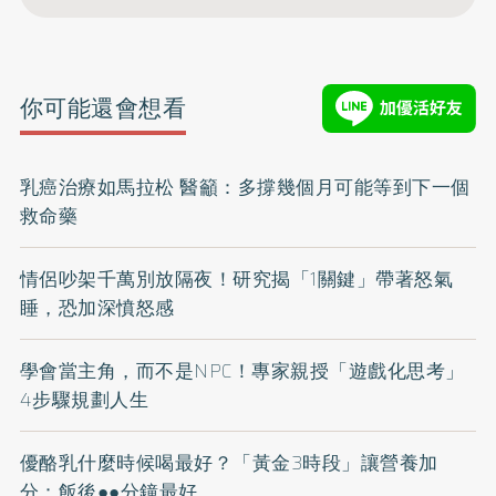
你可能還會想看
乳癌治療如馬拉松 醫籲：多撐幾個月可能等到下一個
救命藥
情侶吵架千萬別放隔夜！研究揭「1關鍵」帶著怒氣
睡，恐加深憤怒感
學會當主角，而不是NPC！專家親授「遊戲化思考」
4步驟規劃人生
優酪乳什麼時候喝最好？「黃金3時段」讓營養加
分：飯後●●分鐘最好