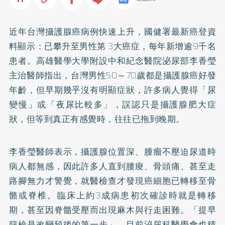
近年台灣攝護腺癌病例快速上升，國健署最新癌登資
料顯示：已攀升至男性第 3大癌症，每年新增逾9千名
患者。高雄醫學大學附設中和紀念醫院泌尿部李香瑩
主治醫師指出，台灣男性50～70歲都是攝護腺癌好發
年齡，但早期幾乎沒有明顯症狀，許多病人覺得「尿
變慢」或「夜尿比較多」，誤認只是攝護腺肥大症
狀，但等到真正有感覺時，往往已拖到晚期。
李香瑩醫師表示，攝護腺位置深、腫瘤不壓迫尿道時
病人都無感，因此許多人直到腰痠、骨頭痛、甚至走
路腳無力才警覺，就醫檢查才發現癌細胞已轉移至骨
骼或脊椎。臨床上約3成病患初次確診時就是轉移
期，甚至因脊髓受壓而出現麻木與行走困難。「提早
篩檢是改變預後的第一步」，目前泌尿科醫學會也積