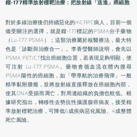
鎦-177精準放射標靶治療：把放射線「送進」癌細胞
對於多線治療後仍持續惡化的mCRPC病人，目前一個
備受關注的選擇，就是鎦-177標記的PSMA分子藥物
（Lu-177 PSMA）；這類治療屬於核醫療法，最大特
色是「診斷與治療合一」。李香瑩醫師說明，會先以
PSMA PET/CT找出癌細胞位置，若表現足夠明顯，便
可注射 Lu-177 PSMA。藥物會循血流在體內搜尋
PSMA陽性的癌細胞，如「帶導航的治療飛彈」一般
精準黏附腫瘤，並將放射線直接釋放在癌細胞內部，
使其DNA受損而凋亡，對周邊組織的負擔也較低。根
據研究指出，轉移性去勢抗性攝護腺癌病友，接受精
準放射標靶治療，可降低6成疾病惡化風險、4成整體
死亡風險。