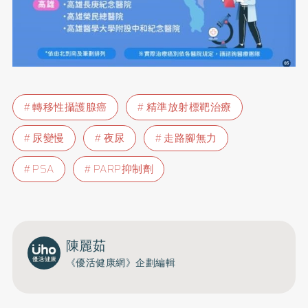
轉移性攝護腺癌
精準放射標靶治療
尿變慢
夜尿
走路腳無力
PSA
PARP抑制劑
陳麗茹
《優活健康網》企劃編輯