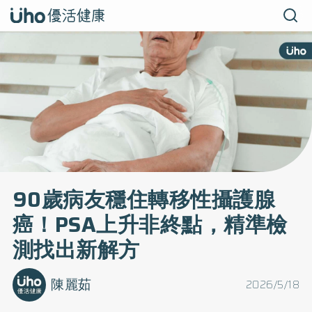
90歲病友穩住轉移性攝護腺
癌！PSA上升非終點，精準檢
測找出新解方
陳麗茹
2026/5/18