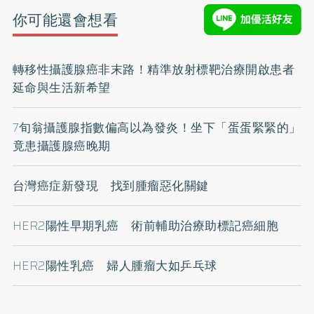
你可能還會想看
轉移性攝護腺癌非末路！精準放射標靶治療開啟患者
延命與生活新希望
7旬翁攝護腺指數偏高以為發炎！坐下「蛋蛋緊緊的」
竟患攝護腺癌晚期
台灣癌症新發現 找到腫瘤惡化關鍵
HER2陽性早期乳癌 術前輔助治療助標記癌細胞
HER2陽性乳癌 婦人腫瘤大如乒乓球