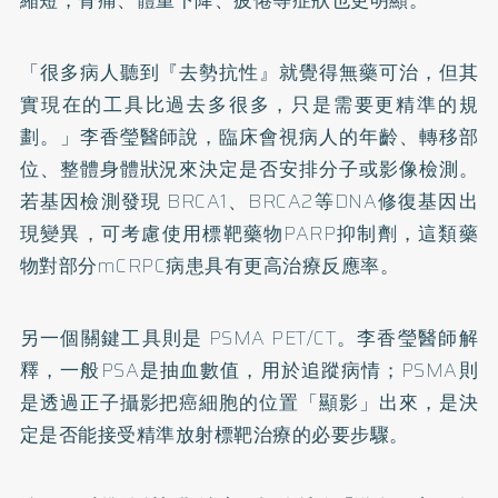
「很多病人聽到『去勢抗性』就覺得無藥可治，但其
實現在的工具比過去多很多，只是需要更精準的規
劃。」李香瑩醫師說，臨床會視病人的年齡、轉移部
位、整體身體狀況來決定是否安排分子或影像檢測。
若基因檢測發現 BRCA1、BRCA2等DNA修復基因出
現變異，可考慮使用標靶藥物PARP抑制劑，這類藥
物對部分mCRPC病患具有更高治療反應率。
另一個關鍵工具則是 PSMA PET/CT。李香瑩醫師解
釋，一般PSA是抽血數值，用於追蹤病情；PSMA則
是透過正子攝影把癌細胞的位置「顯影」出來，是決
定是否能接受精準放射標靶治療的必要步驟。