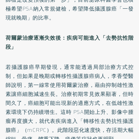
極希望PSA納入常規健檢，希望降低攝護腺癌「一發
現就晚期」的比率。
荷爾蒙治療逐漸失效後：疾病可能進入「去勢抗性階
段」
若攝護腺癌早期發現，通常能透過局部治療方式控
制，但如果是晚期或轉移性攝護腺癌病人，李香瑩醫
師說明，第一線常使用荷爾蒙治療，藉由抑制雄性激
素讓癌細胞減速生長。治療初期常見效果顯著，但時
間久了，癌細胞可能出現新的適應方式，在低雄性激
素環境下仍持續增生。這時 PSA開始上升、影像中腫
瘤再度擴大，就代表疾病進入「轉移性去勢抗性攝護
腺癌」（mCRPC）。此階段惡化速度快，存活期大幅
縮短，骨痛、體重下降、疲倦等症狀也更明顯。