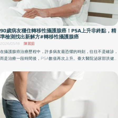
90歲病友穩住轉移性攝護腺癌！PSA上升非終點，精
準檢測找出新解方#轉移性攝護腺癌
2026/05/18
陳麗茹
在攝護腺癌治療歷程中，許多病友最恐懼的時刻，往往不是確診，
而是治療一段時間後，PSA數值再次上升。臺大醫院泌尿部洪健華
主治醫師分享，一名90歲患者，罹患攝護腺癌已超過10年。歷經局
部治療、荷爾蒙治療與新一代藥物後，病情仍逐步惡化，且因年紀
與身體狀況，不適合接受化療。在幾乎臥床的情況下，病人與家屬
仍積極尋找治療機會。 洪健華醫師提到，病患透過正子影像檢查，
確認腫瘤在多處轉移，且PSMA表現明顯後，患者進一步接受精準放
射標靶治療。治療期間，PSA逐漸下降，骨頭疼痛獲得控制，整體
狀況維持穩定，且未出現明顯嚴重副作用。 洪健華醫師指出，即使
是高齡且病程較晚期的患者，過去可能因為身體狀況無法耐受毒性