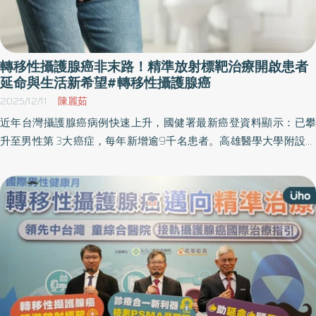
較高的治療，而今若能掌握腫瘤特性並選擇合適治療，仍有機會在
控制病情與生活品質之間取得平衡。 PSA反彈，是癌細胞轉變的訊
號 攝護腺乃位於膀胱出口附近的腺體，當其發生癌變，且癌細胞擴
散至骨頭、肝臟或肺部等器官，且超出骨盆腔範圍，即屬轉移性攝
轉移性攝護腺癌非末路！精準放射標靶治療開啟患者
護腺癌。洪健華醫師說明，在台灣臨床中，約有近3成患者在確診時
延命與生活新希望#轉移性攝護腺癌
就已進入轉移階段。 在治療上，抑制男性荷爾蒙是重要核心，藉此
2025/12/11
陳麗茹
切斷癌細胞的生長來源。然而洪健華醫師提到，隨著時間推移，癌
近年台灣攝護腺癌病例快速上升，國健署最新癌登資料顯示：已攀
細胞可能逐漸產生突變，適應低荷爾蒙環境，轉而以其他機制存
升至男性第 3大癌症，每年新增逾9千名患者。高雄醫學大學附設中
活。當患者在持續男性荷爾蒙抑制下，PSA仍出現連續上升，即代
和紀念醫院泌尿部李香瑩主治醫師指出，台灣男性50～70歲都是攝
表疾病已進入「荷爾蒙抗性」階段。 洪健華醫師指出，這個稱為
護腺癌好發年齡，但早期幾乎沒有明顯症狀，許多病人覺得「尿變
「轉移性荷爾蒙抗性攝護腺癌」的階段確實較為棘手，尤其對於原
慢」或「夜尿比較多」，誤認只是攝護腺肥大症狀，但等到真正有
本已是轉移性患者而言，代表疾病進入更後期的狀態。但他強調，
感覺時，往往已拖到晚期。 李香瑩醫師表示，攝護腺位置深、腫瘤
荷爾蒙抗性並非無藥可醫，而是治療策略需要調整的關鍵時刻。 精
不壓迫尿道時病人都無感，因此許多人直到腰痠、骨頭痛、甚至走
準檢測，決定後續治療方向 面對疾病進入轉折點，是否進行精準檢
路腳無力才警覺，就醫檢查才發現癌細胞已轉移至骨骼或脊椎。臨
測，將直接影響後續治療選擇。洪健華醫師說明，目前臨床上主要
床上約3成病患初次確診時就是轉移期，甚至因脊髓受壓而出現麻木
透過兩種方式了解腫瘤特性。一是基因檢測，觀察是否存在如BRCA
與行走困難。「提早篩檢是改變預後的第一步」，目前泌尿科醫學
等特定突變，若檢測出結果，可進一步使用對應的標靶藥物；但實
會也積極希望PSA納入常規健檢，希望降低攝護腺癌「一發現就晚