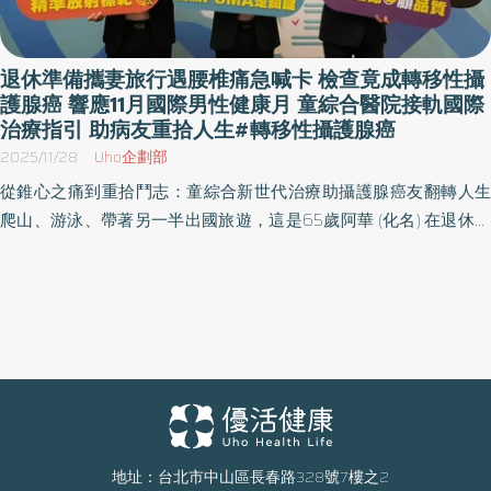
務上，檢測面臨檢體品質不佳或困難取得、費用負擔及患者接受度
期」的比率。 荷爾蒙治療逐漸失效後：疾病可能進入「去勢抗性階
等諸多挑戰。 另一個重要工具則是PSMA影像檢查。透過正子攝
段」 若攝護腺癌早期發現，通常能透過局部治療方式控制，但如果
影，可以觀察腫瘤表面是否具有PSMA表現，並評估其強度。若表現
是晚期或轉移性攝護腺癌病人，李香瑩醫師說明，第一線常使用荷
退休準備攜妻旅行遇腰椎痛急喊卡 檢查竟成轉移性攝
明顯，便可進一步考慮後續對應的精準放射標靶治療。 洪健華醫師
爾蒙治療，藉由抑制雄性激素讓癌細胞減速生長。治療初期常見效
護腺癌 響應11月國際男性健康月 童綜合醫院接軌國際
指出，目前國際治療指引（如美國NCCN、歐洲ESMO等）皆建議，
治療指引 助病友重拾人生#轉移性攝護腺癌
果顯著，但時間久了，癌細胞可能出現新的適應方式，在低雄性激
在疾病進展時應透過基因檢測與影像檢查進行更精準的判斷，再依
素環境下仍持續增生。這時 PSA開始上升、影像中腫瘤再度擴大，
2025/11/28
Uho企劃部
腫瘤特性選擇治療策略。台灣在治療方向上亦已大致與國際接軌，
就代表疾病進入「轉移性去勢抗性攝護腺癌」（mCRPC）。此階段
從錐心之痛到重拾鬥志：童綜合新世代治療助攝護腺癌友翻轉人生
包括新型藥物與精準醫療的應用，但在實務上仍可能受到給付條件
惡化速度快，存活期大幅縮短，骨痛、體重下降、疲倦等症狀也更
爬山、游泳、帶著另一半出國旅遊，這是65歲阿華 (化名) 在退休前
與費用影響。洪健華醫師也進一步說明，相較於傳統影像僅能看到
明顯。 「很多病人聽到『去勢抗性』就覺得無藥可治，但其實現在
所規畫的人生下半場精彩清單，不料，腰椎、骨盆腔常覺刺痛，好
腫瘤位置，PSMA檢查能提供更多關於腫瘤特性的資訊，使醫師在治
的工具比過去多很多，只是需要更精準的規劃。」李香瑩醫師說，
像「針在揻」，以為是骨刺、椎間盤突出，但高階影像檢查報告顯
療選擇上更精準、更有方向性。 治療不只延命，更要兼顧生活品質
臨床會視病人的年齡、轉移部位、整體身體狀況來決定是否安排分
示，攝護腺腫瘤已達七八公分，在荷爾蒙療法、化療相繼失效後，
洪健華醫師解釋，在確認腫瘤具備PSMA表現後，可進一步安排精準
子或影像檢測。若基因檢測發現 BRCA1、BRCA2等DNA修復基因出
來自骨頭的錐心之痛，令人槁木死灰，幾乎沒了與對抗病魔的鬥
放射標靶治療。其原理為透過標靶分子結合癌細胞，再將同位素核
現變異，可考慮使用標靶藥物PARP抑制劑，這類藥物對部分
志。在童綜合醫院泌尿腫瘤治療團隊評估下，接受了攝護腺特異性
種帶入癌細胞內部，透過放射線粒子精準破壞腫瘤細胞，降低對周
mCRPC病患具有更高治療反應率。 另一個關鍵工具則是 PSMA
膜抗原正子造影(PSMA)，因而找到適合的精準放射標靶治療，大幅
圍正常組織的影響。 洪健華醫師指出，這類治療的副作用型態與傳
PET/CT。李香瑩醫師解釋，一般PSA是抽血數值，用於追蹤病情；
減輕疼痛感並控制病情，重新擁有良好的生活品質，可望接續完成
統化療不同，較常見為貧血或血小板下降與口乾，但整體對身體負
PSMA則是透過正子攝影把癌細胞的位置「顯影」出來，是決定是否
他的退休夢想清單。 童綜合收治近9千攝護腺癌友，居全國區域醫院
擔相對較低，多數患者可耐受。也因此，對於不適合或不願接受化
能接受精準放射標靶治療的必要步驟。 鎦-177精準放射標靶治療：
之冠，領先中台灣接軌國際指引樹立新標竿 攝護腺癌被喻為「男人
地址：台北市中山區長春路328號7樓之2
療的患者，提供另一種可靠的治療選擇。他強調，攝護腺癌與其他