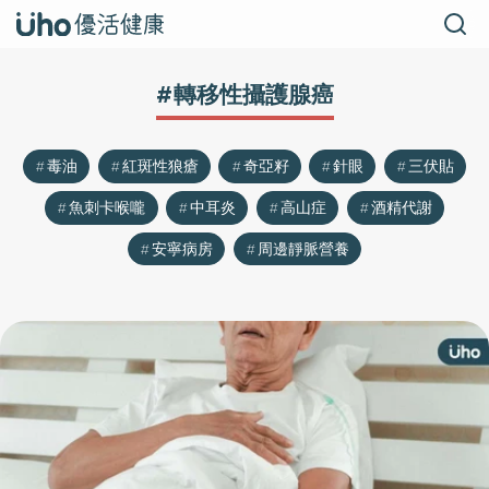
#轉移性攝護腺癌
毒油
紅斑性狼瘡
奇亞籽
針眼
三伏貼
魚刺卡喉嚨
中耳炎
高山症
酒精代謝
安寧病房
周邊靜脈營養