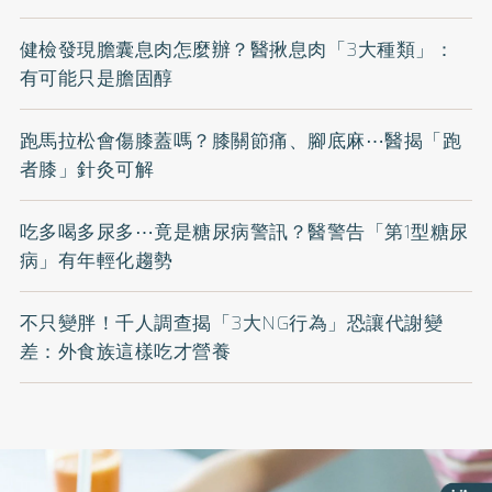
健檢發現膽囊息肉怎麼辦？醫揪息肉「3大種類」：
有可能只是膽固醇
跑馬拉松會傷膝蓋嗎？膝關節痛、腳底麻⋯醫揭「跑
者膝」針灸可解
吃多喝多尿多⋯竟是糖尿病警訊？醫警告「第1型糖尿
病」有年輕化趨勢
不只變胖！千人調查揭「3大NG行為」恐讓代謝變
差：外食族這樣吃才營養