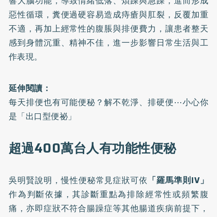
響大腦功能，導致情緒低落、煩躁與急躁，進而形成
惡性循環，糞便過硬容易造成痔瘡與肛裂，反覆加重
不適，再加上經常性的腹脹與排便費力，讓患者整天
感到身體沉重、精神不佳，進一步影響日常生活與工
作表現。
延伸閱讀：
每天排便也有可能便秘？解不乾淨、排硬便⋯小心你
是「出口型便祕」
超過400萬台人有功能性便秘
吳明賢說明，慢性便秘常見症狀可依
「羅馬準則IV」
作為判斷依據，其診斷重點為排除經常性或頻繁腹
痛，亦即症狀不符合腸躁症等其他腸道疾病前提下，