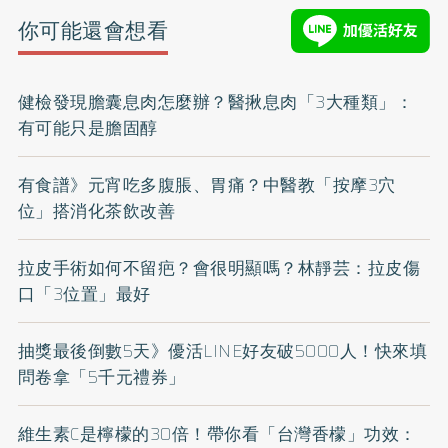
你可能還會想看
健檢發現膽囊息肉怎麼辦？醫揪息肉「3大種類」：
有可能只是膽固醇
有食譜》元宵吃多腹脹、胃痛？中醫教「按摩3穴
位」搭消化茶飲改善
拉皮手術如何不留疤？會很明顯嗎？林靜芸：拉皮傷
口「3位置」最好
抽獎最後倒數5天》優活LINE好友破5000人！快來填
問卷拿「5千元禮券」
維生素C是檸檬的30倍！帶你看「台灣香檬」功效：