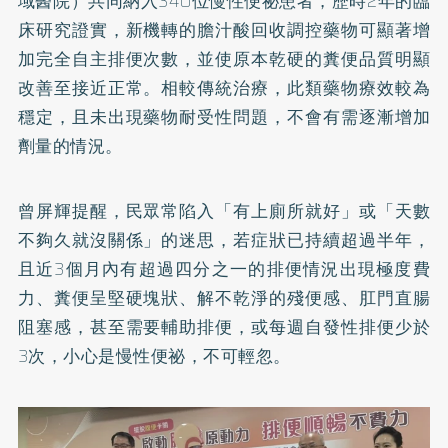
域醫院）共同納入340位慢性便祕患者，歷時2年的臨
床研究證實，新機轉的膽汁酸回收調控藥物可顯著增
加完全自主排便次數，並使原本乾硬的糞便品質明顯
改善至接近正常。相較傳統治療，此類藥物療效較為
穩定，且未出現藥物耐受性問題，不會有需逐漸增加
劑量的情況。
曾屏輝提醒，民眾常陷入「有上廁所就好」或「天數
不夠久就沒關係」的迷思，若症狀已持續超過半年，
且近3個月內有超過四分之一的排便情況出現極度費
力、糞便呈堅硬塊狀、解不乾淨的殘便感、肛門直腸
阻塞感，甚至需要輔助排便，或每週自發性排便少於
3次，小心是慢性便祕，不可輕忽。