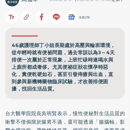
追蹤訂閱
46歲護理師丁小姐長期處於高壓與輪班環境，
從年輕時就有便祕問題，過去常誤以為3～4天
排便一次屬於正常現象，上班忙碌時連喝水與
上廁所都成奢侈。尤其便祕症狀在懷孕時惡
化，糞便乾硬如石，甚至引發痔瘡與出血，直
到參與新機轉藥物臨床試驗，才改善排便困
擾，找回生活品質。
台大醫學院院長吳明賢表示，慢性便秘對生活品質的
衝擊不僅侷限於腸胃不適，還可能透過「腸腦軸」影