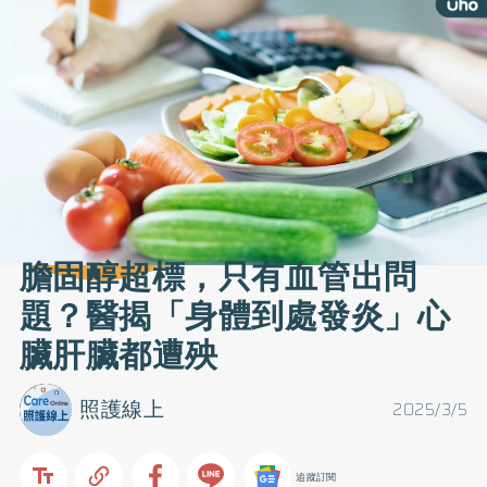
膽固醇超標，只有血管出問
題？醫揭「身體到處發炎」心
臟肝臟都遭殃
照護線上
2025/3/5
追蹤訂閱