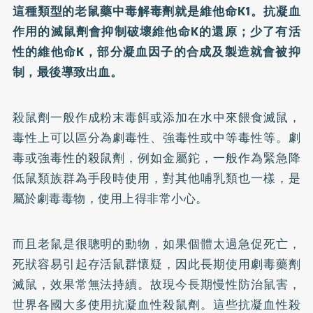
這種類型的老鼠藥中毒解毒劑就是維他命K1。抗凝血
作用的滅鼠劑會抑制破壞維他命K的還原；少了有活
性的維他命K，部分凝血因子的合成及製造就會被抑
制，最後導致出血。
殺鼠劑一般作成粉末毒餌或添加在水中來餵食滅鼠，
毒性上可以區分為劇毒性、強毒性或中等毒性等。劇
毒或強毒性的殺鼠劑，例如金屬鉈，一般作為緊急降
低鼠類族群為手段時使用，對其他哺乳類也一樣，是
屬於劇毒毒物，使用上得非常小心。
而且老鼠是很聰明的動物，如果個體太過急促死亡，
死狀容易引起存活鼠群懷疑，因此長期使用劇毒藥劑
滅鼠，效果常無法持續。故現今長期慢性防治鼠害，
世界各國大多使用抗凝血性殺鼠劑。這些抗凝血性殺