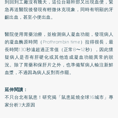
到回到工廠沒有幾天，這位台籍幹部又出現血便，緊
急再送醫院後發現有輕微休克現象，同時有明顯的牙
齦出血，甚至小便出血。
醫院使用胃藥治療，並檢測病人凝血功能，發現病人
的凝血酶原時間（Prothrombin time）拉得很長，最
長時間130秒遠超過正常值（正常8〜12秒），因此懷
疑病人是否有肝硬化或其他造成凝血功能異常的狀
況。除了胃藥和保肝片之外，也準備幫病人輸注新鮮
血漿，不過因為病人反對而作罷。
延伸閱讀：
不只台北有鼠患！研究揭「鼠患延燒全球16城市」專
家分析3大原因