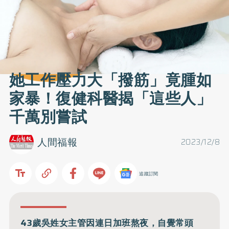
她工作壓力大「撥筋」竟腫如
家暴！復健科醫揭「這些人」
千萬別嘗試
人間福報
2023/12/8
追蹤訂閱
43歲吳姓女主管因連日加班熬夜，自覺常頭