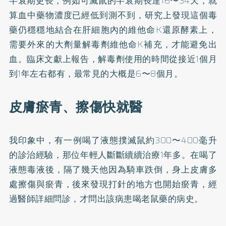
半衰期更長，例如可滅鼠的半衰期長達16〜34天，就
算血中藥物濃度已經低到測不到，研究上發現這個毒
藥仍穩穩地結合在肝細胞內的維他命K還原酵素上，
需要外來的大劑量解毒劑維他命K補充，才能避免出
血。臨床文獻上報告，解毒劑使用的時間從接近1個月
到1年左右都有，最常見的大概是6〜8個月。
皮膚瘀青、擦傷快就醫
我印象中，有一例喝了液態撲滅鼠約300〜400毫升
的診治經驗，那位年輕人斷斷續續治療1年多。在喝了
液態毒液後，隔了幾天他因為騎車跌倒，身上皮膚多
處擦傷與瘀青，後來發現打針的地方也開始瘀青，經
過醫師詳細問診，才問出該病患喝老鼠藥的病史。