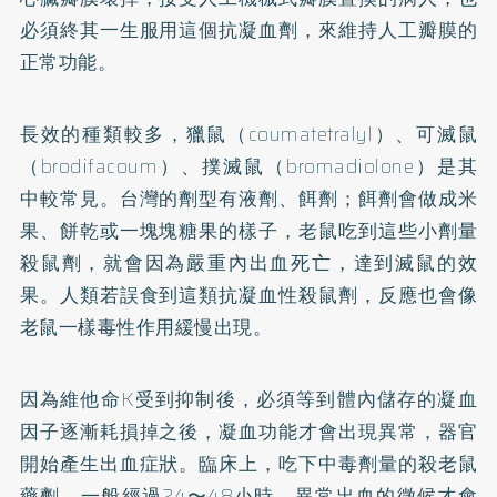
必須終其一生服用這個抗凝血劑，來維持人工瓣膜的
正常功能。
長效的種類較多，獵鼠（coumatetralyl）、可滅鼠
（brodifacoum）、撲滅鼠（bromadiolone）是其
中較常見。台灣的劑型有液劑、餌劑；餌劑會做成米
果、餅乾或一塊塊糖果的樣子，老鼠吃到這些小劑量
殺鼠劑，就會因為嚴重內出血死亡，達到滅鼠的效
果。人類若誤食到這類抗凝血性殺鼠劑，反應也會像
老鼠一樣毒性作用緩慢出現。
因為維他命K受到抑制後，必須等到體內儲存的凝血
因子逐漸耗損掉之後，凝血功能才會出現異常，器官
開始產生出血症狀。臨床上，吃下中毒劑量的殺老鼠
藥劑，一般經過24〜48小時，異常出血的徵候才會