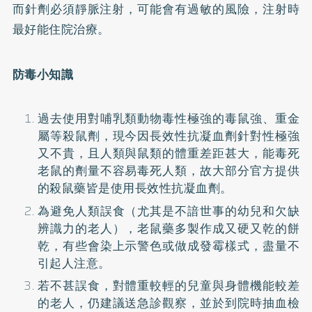
而針劑必須靜脈注射，可能會有過敏的風險，注射時
最好能住院治療。
防毒小知識
過去使用對哺乳類動物毒性極強的毒鼠強、重金
屬等殺鼠劑，現今因長效性抗凝血劑針對性極強
又不貴，且人類與鼠類的體重差距甚大，能毒死
老鼠的劑量不容易毒死人類，故大部分官方提供
的殺鼠藥皆是使用長效性抗凝血劑。
為避免人類誤食（尤其是不諳世事的幼兒和欠缺
辨識力的老人），老鼠藥多製作成又硬又乾的餅
乾，有些會染上示警色或做成發霉樣式，盡量不
引起人注意。
若不甚誤食，對體重較輕的兒童與身體機能較差
的老人，仍建議送急診觀察，並於到院時抽血檢