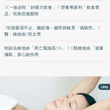
3C一族必吃「好眼力飲食」！營養專家列「飲食禁
忌」吃辣恐傷眼睛
7旬翁腹瀉不止、腸絞痛⋯腸癌篩檢竟「偽陰性」！
醫：維他命C吃太兇
吃綜合維他命「死亡風險高5%」！6類維他命「過量
攝取」當心副作用