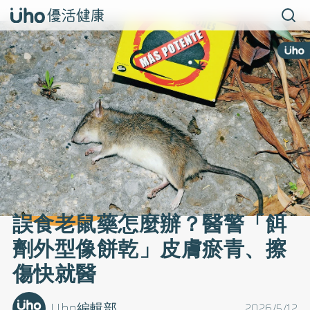
誤食老鼠藥怎麼辦？醫警「餌
劑外型像餅乾」皮膚瘀青、擦
傷快就醫
Uho編輯部
2026/5/12