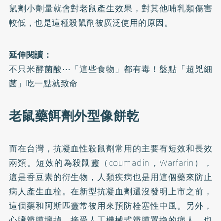
鼠劑小劑量就會對老鼠產生效果，對其他哺乳類傷害
較低，也是這種殺鼠劑被廣泛使用的原因。
延伸閱讀：
不只米酵菌酸⋯「這些食物」都有毒！盤點「超兇細
菌」吃一點就致命
老鼠藥餌劑外型像餅乾
而在台灣，抗凝血性殺鼠劑常用的主要有短效和長效
兩類。短效的為殺鼠靈（coumadin，Warfarin），
這是香豆素的衍生物，人類疾病也是用這個藥來防止
病人產生血栓。在新型抗凝血劑還沒發明上市之前，
這個藥和阿斯匹靈常被用來預防栓塞性中風。另外，
心臟瓣膜壞掉，接受人工機械式瓣膜置換的病人，也