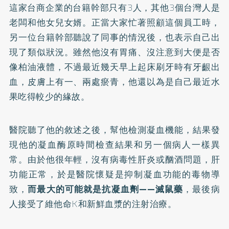
這家台商企業的台籍幹部只有3人，其他3個台灣人是
老闆和他女兒女婿。正當大家忙著照顧這個員工時，
另一位台籍幹部聽說了同事的情況後，也表示自己出
現了類似狀況。雖然他沒有胃痛、沒注意到大便是否
像柏油液體，不過最近幾天早上起床刷牙時有牙齦出
血，皮膚上有一、兩處瘀青，他還以為是自己最近水
果吃得較少的緣故。
醫院聽了他的敘述之後，幫他檢測凝血機能，結果發
現他的凝血酶原時間檢查結果和另一個病人一樣異
常。由於他很年輕，沒有病毒性肝炎或酗酒問題，肝
功能正常，於是醫院懷疑是抑制凝血功能的毒物導
致，
而最大的可能就是抗凝血劑——滅鼠藥
，最後病
人接受了維他命K和新鮮血漿的注射治療。