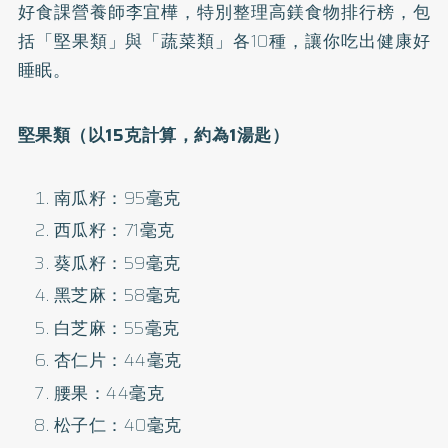
好食課營養師李宜樺，特別整理高鎂食物排行榜，包
括「堅果類」與「蔬菜類」各10種，讓你吃出健康好
睡眠。
堅果類（以15克計算，約為1湯匙）
南瓜籽：95毫克
西瓜籽：71毫克
葵瓜籽：59毫克
黑芝麻：58毫克
白芝麻：55毫克
杏仁片：44毫克
腰果：44毫克
松子仁：40毫克