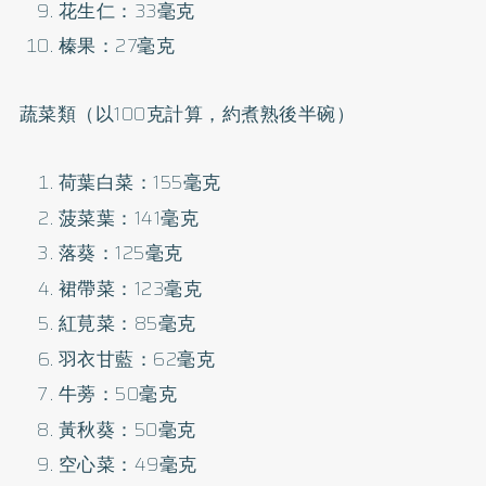
花生仁：33毫克
榛果：27毫克
蔬菜類（以100克計算，約煮熟後半碗）
荷葉白菜：155毫克
菠菜葉：141毫克
落葵：125毫克
裙帶菜：123毫克
紅莧菜：85毫克
羽衣甘藍：62毫克
牛蒡：50毫克
黃秋葵：50毫克
空心菜：49毫克