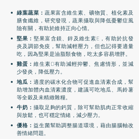
綠葉蔬菜：
蔬果富含維生素、礦物質、植化素及
膳食纖維，研究發現，蔬果攝取與降低憂鬱症風
險有關，有助於維持正向心情。
堅果：
堅果富含鎂、鋅及維生素E，有助於抗發
炎及調節免疫，幫助減輕壓力，但也記得要適量
吃，因為堅果是油脂類食物，吃太多容易增胖。
雞蛋：
維生素D有助減輕抑鬱、焦慮情形，並減
少發炎，降低壓力。
地瓜：
適度的碳水化合物可促進血清素合成，幫
助增加體內血清素濃度，建議可吃地瓜、馬鈴薯
等全穀及未精緻雜糧。
牛奶：
攝取足夠的鈣質，除可幫助肌肉正常收縮
與放鬆，也可穩定情緒，減少壓力。
優格：
益生菌幫助調整腸道環境，藉由腸腦軸改
善情緒問題。