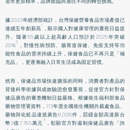
需求更加精準，品牌面臨與過往不同的轉型挑戰。
據2023年經濟部統計，台灣保健營養食品市場產值已
1
連續五年創新高
，顯示國人對健康管理的重視日益提
升。隨著65歲以上超高齡人口預計於2025年突破
2
20%
，對慢性病預防、腸胃道保健、免疫支持等功
能性食品的需求持續上升，保健食品已不再只是「補
充品」，更逐漸融入日常生活成為固定習慣。
然而，保健品市場快速擴張的同時，消費者對產品的
背後科學依據與成效驗證愈發重視，促使官方針對保
健品廣告的審查機制日益嚴格。根據衛生福利部食品
藥物管理署資料，113年度全國衛生機關共裁處食品、
藥物與化粧品違規廣告8,006件，罰鍰金額高達新台
3
幣3億7,765萬元
，彰顯官方對遏制保健品廣告「誇