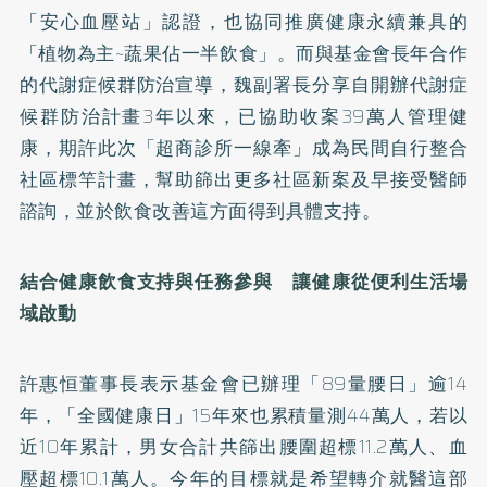
「安心血壓站」認證，也協同推廣健康永續兼具的
「植物為主~蔬果佔一半飲食」。而與基金會長年合作
的代謝症候群防治宣導，魏副署長分享自開辦代謝症
候群防治計畫3年以來，已協助收案39萬人管理健
康，期許此次「超商診所一線牽」成為民間自行整合
社區標竿計畫，幫助篩出更多社區新案及早接受醫師
諮詢，並於飲食改善這方面得到具體支持。
結合健康飲食支持與任務參與 讓健康從便利生活場
域啟動
許惠恒董事長表示基金會已辦理「89量腰日」逾14
年，「全國健康日」15年來也累積量測44萬人，若以
近10年累計，男女合計共篩出腰圍超標11.2萬人、血
壓超標10.1萬人。今年的目標就是希望轉介就醫這部