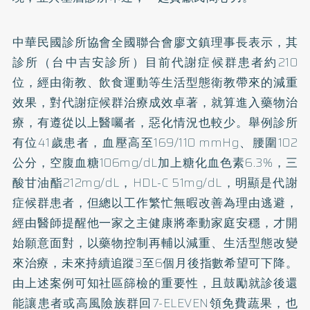
中華民國診所協會全國聯合會廖文鎮理事長表示，其
診所（台中吉安診所）目前代謝症候群患者約210
位，經由衛教、飲食運動等生活型態衛教帶來的減重
效果，對代謝症候群治療成效卓著，就算進入藥物治
療，有遵從以上醫囑者，惡化情況也較少。舉例診所
有位41歲患者，血壓高至169/110 mmHg、腰圍102
公分，空腹血糖106mg/dL加上糖化血色素6.3%，三
酸甘油酯212mg/dL，HDL-C 51mg/dL，明顯是代謝
症候群患者，但總以工作繁忙無暇改善為理由逃避，
經由醫師提醒他一家之主健康將牽動家庭安穩，才開
始願意面對，以藥物控制再輔以減重、生活型態改變
來治療，未來持續追蹤3至6個月後指數希望可下降。
由上述案例可知社區篩檢的重要性，且鼓勵就診後還
能讓患者或高風險族群回7-ELEVEN領免費蔬果，也