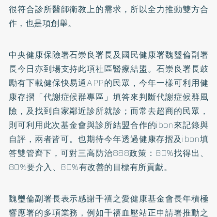
很符合診所醫師衛教上的需求，所以全力推動雙方合
作，也是項創舉。
中央健康保險署石崇良署長及國民健康署魏璽倫副署
長今日亦到場支持此項社區醫療結盟。石崇良署長鼓
勵有下載健保快易通APP的民眾，今年一樣可利用健
康存摺「代謝症候群專區」填答來判斷代謝症候群風
險，及找到自家鄰近診所就診；而常去超商的民眾，
則可利用此次基金會與診所結盟合作的ibon來記錄與
自評，兩者皆可。也期待今年透過健康存摺及ibon填
答雙管齊下，可對三高防治888政策：80%找得出、
80%要介入、80%有改善的目標有所貢獻。
魏璽倫副署長表示感謝千禧之愛健康基金會長年積極
響應署的多項業務，例如千禧血壓站正申請署推動之