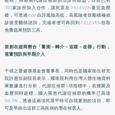
壓站」與基層代謝症候群防治診所結盟，目前已有
310家診所加入合作，讓民眾在7-ELEVEN量完血壓
後，可透過ibon自評風險高低，高風險者鼓勵積極就
診接受醫師諮詢，完成者便可再回到7-ELEVEN領取
免費蔬果預防三高。
首創在超商整合「量測－轉介－追蹤－改善」行動，
落實預防與早期介入
千禧之愛健康基金會董事長，同時也是國家衛生研究
院許惠恒副院長表示，國衛院利用台灣人體生物資料
庫數據進行分析，代謝症候群5項指標中，若腰圍及
血壓同時超標，國人罹患代謝症候群的機率已高達
68.3%，透過這兩項民眾平時可自我量測的項目，即
可及早篩出這群三高疾病的潛在候選人。