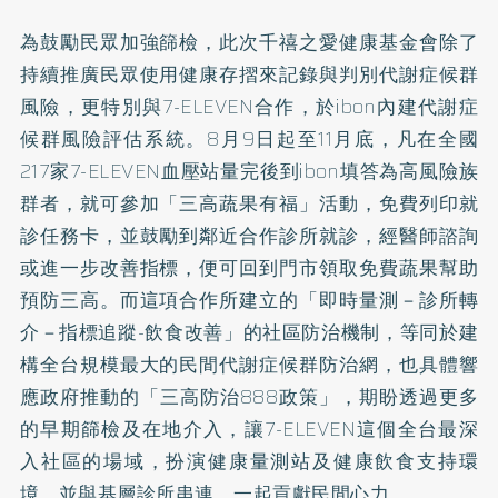
為鼓勵民眾加強篩檢，此次千禧之愛健康基金會除了
持續推廣民眾使用健康存摺來記錄與判別代謝症候群
風險，更特別與7-ELEVEN合作，於ibon內建代謝症
候群風險評估系統。8月9日起至11月底，凡在全國
217家7-ELEVEN血壓站量完後到ibon填答為高風險族
群者，就可參加「三高蔬果有福」活動，免費列印就
診任務卡，並鼓勵到鄰近合作診所就診，經醫師諮詢
或進一步改善指標，便可回到門市領取免費蔬果幫助
預防三高。而這項合作所建立的「即時量測－診所轉
介－指標追蹤-飲食改善」的社區防治機制，等同於建
構全台規模最大的民間代謝症候群防治網，也具體響
應政府推動的「三高防治888政策」，期盼透過更多
的早期篩檢及在地介入，讓7-ELEVEN這個全台最深
入社區的場域，扮演健康量測站及健康飲食支持環
境，並與基層診所串連，一起貢獻民間心力。