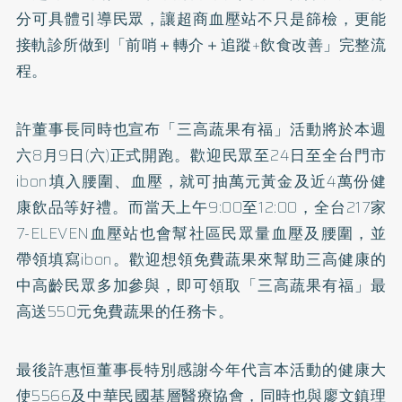
分可具體引導民眾，讓超商血壓站不只是篩檢，更能
接軌診所做到「前哨＋轉介＋追蹤+飲食改善」完整流
程。
許董事長同時也宣布「三高蔬果有福」活動將於本週
六8月9日(六)正式開跑。歡迎民眾至24日至全台門市
ibon填入腰圍、血壓，就可抽萬元黃金及近4萬份健
康飲品等好禮。而當天上午9:00至12:00，全台217家
7-ELEVEN血壓站也會幫社區民眾量血壓及腰圍，並
帶領填寫ibon。歡迎想領免費蔬果來幫助三高健康的
中高齡民眾多加參與，即可領取「三高蔬果有福」最
高送550元免費蔬果的任務卡。
最後許惠恒董事長特別感謝今年代言本活動的健康大
使5566及中華民國基層醫療協會，同時也與廖文鎮理