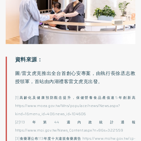
圖/雷文虎克推出全台首創心安專案，由執行長徐丞志教
授領軍，首站由內湖禮客雷文虎克出發。
[1]高齡化及健康預防觀念提升，保健營養食品產值連5年創新高
https://www.moea.gov.tw/Mns/populace/news/News.aspx?
kind=1&menu_id=40&news_id=104606
[2]113年第44週內政統計通報
https://www.moi.gov.tw/News_Content.aspx?n=9&s=322559
[3]食藥署公布113年度十大違規食藥廣告
https://www.mohw.gov.tw/cp-