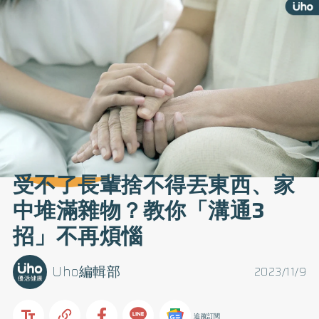
受不了長輩捨不得丟東西、家
中堆滿雜物？教你「溝通3
招」不再煩惱
Uho編輯部
2023/11/9
追蹤訂閱