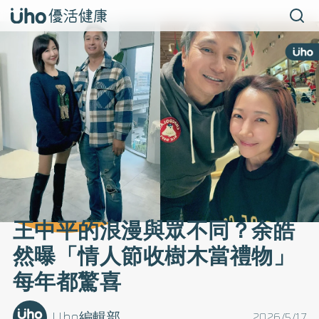
王中平的浪漫與眾不同？余皓
然曝「情人節收樹木當禮物」
每年都驚喜
Uho編輯部
2026/5/17