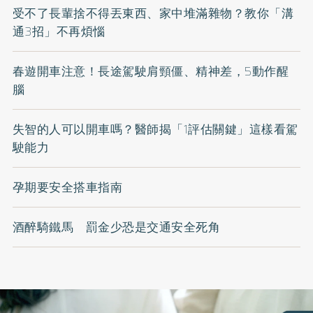
受不了長輩捨不得丟東西、家中堆滿雜物？教你「溝
通3招」不再煩惱
春遊開車注意！長途駕駛肩頸僵、精神差，5動作醒
腦
失智的人可以開車嗎？醫師揭「1評估關鍵」這樣看駕
駛能力
孕期要安全搭車指南
酒醉騎鐵馬 罰金少恐是交通安全死角