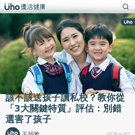
該不該送孩子讀私校？教你從
「3大關鍵特質」評估：別錯
選害了孩子
王韻雅
2026/4/10