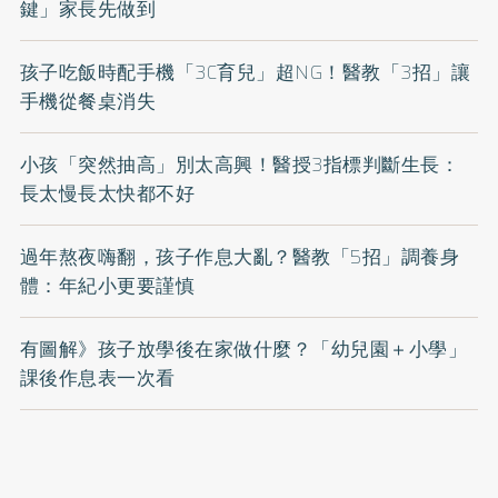
鍵」家長先做到
孩子吃飯時配手機「3C育兒」超NG！醫教「3招」讓
手機從餐桌消失
小孩「突然抽高」別太高興！醫授3指標判斷生長：
長太慢長太快都不好
過年熬夜嗨翻，孩子作息大亂？醫教「5招」調養身
體：年紀小更要謹慎
有圖解》孩子放學後在家做什麼？「幼兒園＋小學」
課後作息表一次看