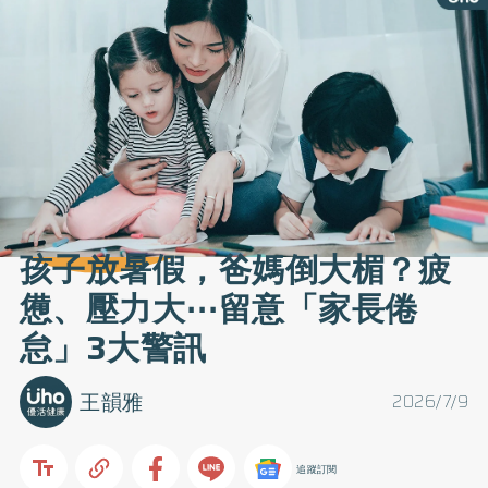
孩子放暑假，爸媽倒大楣？疲
憊、壓力大⋯留意「家長倦
怠」3大警訊
王韻雅
2026/7/9
追蹤訂閱