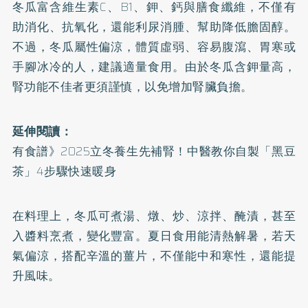
冬瓜富含維生素C、B1、鉀、鈣與膳食纖維，不僅有
助消化、抗氧化，還能利尿消腫、幫助降低膽固醇。
不過，冬瓜屬性偏涼，體質虛弱、容易腹瀉、胃寒或
手腳冰冷的人，建議適量食用。由於冬瓜含鉀量高，
腎功能不佳者更須謹慎，以免增加腎臟負擔。
延伸閱讀：
有食譜》2025立冬養生先補腎！中醫教你自製「黑豆
茶」4步驟快速暖身
在料理上，冬瓜可煮湯、燉、炒、涼拌、醃漬，甚至
入醬料烹煮，變化豐富。夏日食用能清熱解暑，若天
氣偏涼，搭配辛溫的薑片，不僅能中和寒性，還能提
升風味。