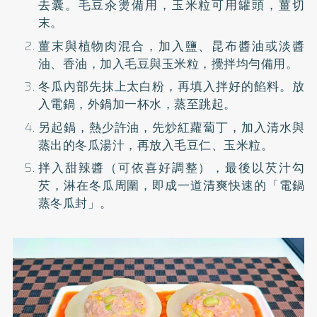
去囊。毛豆汆燙備用，玉米粒可用罐頭，薑切
末。
薑末與植物肉混合，加入鹽、昆布醬油或淡醬
油、香油，加入毛豆與玉米粒，攪拌均勻備用。
冬瓜內部先抹上太白粉，再填入拌好的餡料。放
入電鍋，外鍋加一杯水，蒸至跳起。
另起鍋，熱少許油，先炒紅蘿蔔丁，加入清水與
蒸出的冬瓜湯汁，再放入毛豆仁、玉米粒。
拌入甜辣醬（可依喜好調整），最後以芡汁勾
芡，淋在冬瓜周圍，即成一道清爽快速的「電鍋
蒸冬瓜封」。