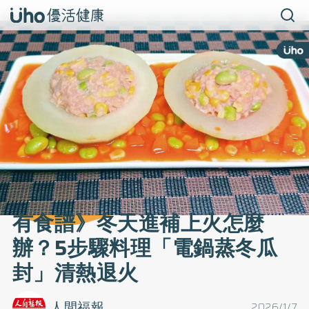
有食譜》冬天進補上火怎麼
辦？5步驟料理「電鍋蒸冬瓜
封」清熱退火
人間福報
2026/1/7