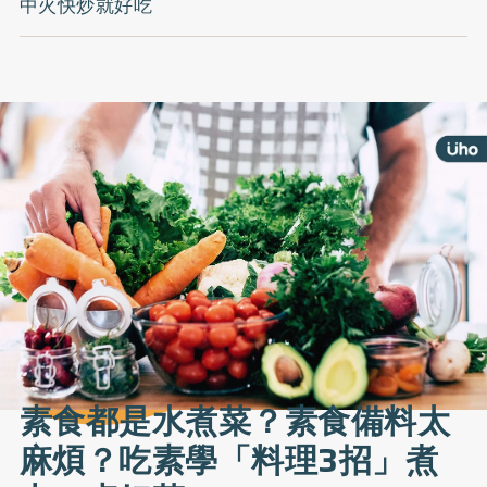
中火快炒就好吃
素食都是水煮菜？素食備料太
麻煩？吃素學「料理3招」煮