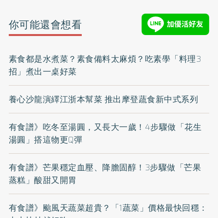
你可能還會想看
素食都是水煮菜？素食備料太麻煩？吃素學「料理3
招」煮出一桌好菜
養心沙龍演繹江浙本幫菜 推出摩登蔬食新中式系列
有食譜》吃冬至湯圓，又長大一歲！4步驟做「花生
湯圓」搭這物更Q彈
有食譜》芒果穩定血壓、降膽固醇！3步驟做「芒果
蒸糕」酸甜又開胃
有食譜》颱風天蔬菜超貴？「1蔬菜」價格最快回穩：