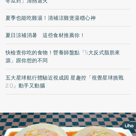
冬瓜封」清熱退火
夏季也能吃雞湯！清補涼雞煲湯穩心神
夏日涼補消暑 這些食材推薦你！
快檢查你吃的食物！營養師盤點「5大反式脂肪來
源」跟你想的不同
五大星球航行體驗近視成因 星趣控「視覺星球挑戰
2.0」動手又動腦