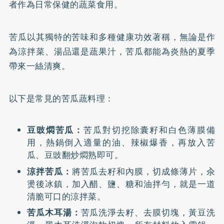
者作為日常保健的蔬菜食用。
苦瓜以其獨特的苦味和多種健康功效著稱，無論是作
為涼拌菜、湯品還是蔬果汁，苦瓜都能為炎熱的夏季
帶來一絲清爽。
以下是常見的苦瓜蔬料理：
豆豉燜苦瓜：
苦瓜對切挖除囊籽和白色薄膜備
用，熱鍋倒入適量的油、辣椒爆香，再放入苦
瓜、豆豉翻炒燜熟即可。
涼拌苦瓜：
將苦瓜去籽和內膜，切成條薄片，汆
燙後冰鎮，加入醋、鹽、糖和油拌勻，就是一道
清脆可口的涼拌菜。
苦瓜木耳湯：
苦瓜洗淨去籽、去膜切塊，黃豆洗