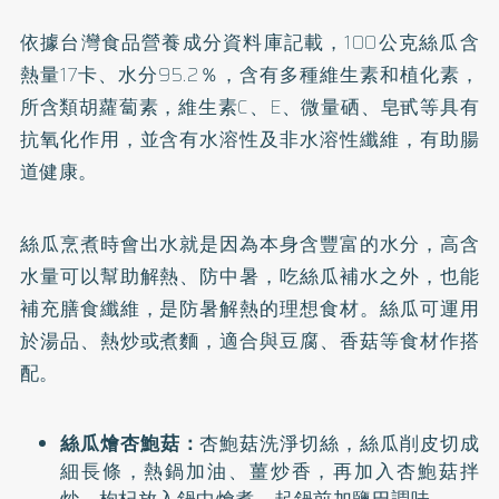
依據台灣食品營養成分資料庫記載，100公克絲瓜含
熱量17卡、水分95.2％，含有多種維生素和植化素，
所含類胡蘿蔔素，維生素C、E、微量硒、皂甙等具有
抗氧化作用，並含有水溶性及非水溶性纖維，有助腸
道健康。
絲瓜烹煮時會出水就是因為本身含豐富的水分，高含
水量可以幫助解熱、防中暑，吃絲瓜補水之外，也能
補充膳食纖維，是防暑解熱的理想食材。絲瓜可運用
於湯品、熱炒或煮麵，適合與豆腐、香菇等食材作搭
配。
絲瓜燴杏鮑菇：
杏鮑菇洗淨切絲，絲瓜削皮切成
細長條，熱鍋加油、薑炒香，再加入杏鮑菇拌
炒，枸杞放入鍋中燴煮，起鍋前加鹽巴調味。