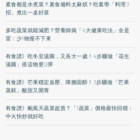
素食都是水煮菜？素食備料太麻煩？吃素學「料理3
招」煮出一桌好菜
多吃蔬菜就能減肥？營養師揭「4大健康吃法」全是
雷：少1物瘦不下來
有食譜》吃冬至湯圓，又長大一歲！4步驟做「花生
湯圓」搭這物更Q彈
有食譜》芒果穩定血壓、降膽固醇！3步驟做「芒果
蒸糕」酸甜又開胃
有食譜》颱風天蔬菜超貴？「1蔬菜」價格最快回穩：
中火快炒就好吃