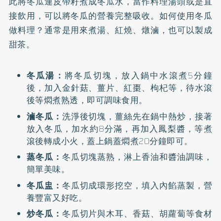
此將冬瓜連皮帶籽煮成冬瓜水，當作料理湯頭或是直
接飲用，可以將冬瓜的營養完整吸收。如何使用冬瓜
做料理？通常是用來煮湯、紅燒、燉滷，也可以製成
甜茶。
冬瓜湯：
將冬瓜切塊，放入鍋中水滾煮5分鐘
後，加入金針菇、薑片、紅棗、枸杞等，待水滾
後等燜煮熟透，即可調味食用。
滷冬瓜：
洗淨後切塊，薑絲先在鍋中熱炒，接著
放入冬瓜，加水約8分滿，再加入鳳梨醬，等煮
滾後轉成小火，蓋上鍋蓋燜煮20分鐘即可。
蒸冬瓜：
冬瓜切塊蒸熟，淋上香油和醬油調味，
簡單美味。
冬瓜盅：
冬瓜切成環形挖空，填入內餡蒸製，營
養豐富又好吃。
炒冬瓜：
冬瓜切片與木耳、香菇、胡蘿蔔等食材