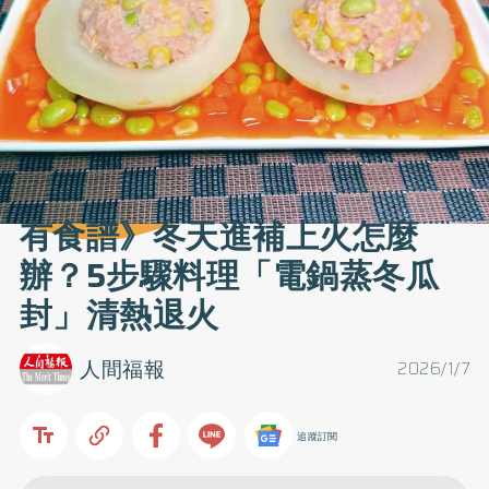
有食譜》冬天進補上火怎麼
辦？5步驟料理「電鍋蒸冬瓜
封」清熱退火
人間福報
2026/1/7
追蹤訂閱