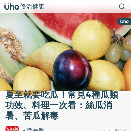
夏至就要吃瓜！常見4種瓜類
功效、料理一次看：絲瓜消
暑、苦瓜解毒
人間福報
2026/6/18