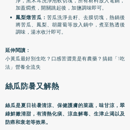
淨，黑木耳洗淨泡軟切塊，所有材料放入電鍋，
加蓋燜煮，開關跳起後，加鹽調味即可。
鳳梨燉苦瓜：
苦瓜洗淨去籽、去膜切塊，熱鍋後
將苦瓜、鳳梨、胡蘿蔔等放入鍋中，煮至熟透後
調味，湯水收汁即可。
延伸閱讀：
小黃瓜最好別生吃？口感苦澀竟是有農藥？搞錯「1吃
法」營養全流失
絲瓜防暑又解熱
絲瓜是夏日祛暑清涼、保健護膚的菜蔬，味甘涼，翠
綠鮮嫩清甜，有清熱化痰、涼血解毒、生津止渴以及
防癌和衰老等效果。