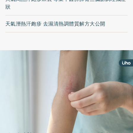
狀
天氣溼熱汗皰疹 去濕清熱調體質解方大公開