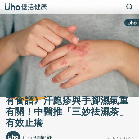
有食譜》汗皰疹與手腳濕氣重
有關！中醫推「三妙祛濕茶」
有效止癢
Uho編輯部
2025/11/26