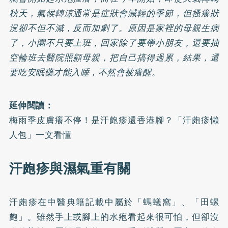
秋天，氣候轉涼通常是症狀會減輕的季節，但搔癢狀
況卻不但不減，反而加劇了。原因是家裡的母親生病
了，小園不只要上班，回家除了要帶小朋友，還要抽
空輪班去醫院照顧母親，把自己搞得過累，結果，還
要吃安眠藥才能入睡，不然會被癢醒。
延伸閱讀：
梅雨季皮膚癢不停！是汗皰疹還香港腳？「汗皰疹懶
人包」一文看懂
汗皰疹與濕氣重有關
汗皰疹在中醫典籍記載中屬於「螞蟻窩」、「田螺
皰」。雖然手上或腳上的水疱看起來很可怕，但卻沒