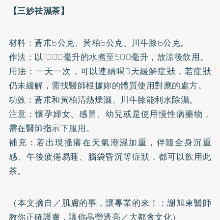
【三妙祛濕茶】
材料：蒼朮6公克、黃柏6公克、川牛膝6公克。
作法：以1000毫升的水煮至500毫升，放涼後飲用。
用法：一天一次，可以連續喝3天緩解症狀，若症狀
仍未緩解，需找醫師根據妳的體質使用對應的處方。
功效：蒼朮和黃柏清熱燥濕、川牛膝能利水除濕。
注意：懷孕婦女、感冒、幼兒或是使用慢性病藥物，
需在醫師指示下服用。
補充：若出現搔癢在天氣潮濕加重，伴隨全身沉重
感、午後疲倦易睡、腦袋昏沉等症狀，都可以飲用此
茶。
（本文摘自／
肌膚的事，讓專業的來！：謝旭東醫師
教你正確護膚，讓你晶瑩透亮
／大都會文化）