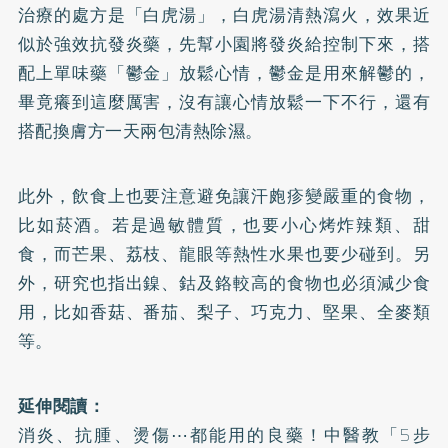
治療的處方是「白虎湯」，白虎湯清熱瀉火，效果近
似於強效抗發炎藥，先幫小園將發炎給控制下來，搭
配上單味藥「鬱金」放鬆心情，鬱金是用來解鬱的，
畢竟癢到這麼厲害，沒有讓心情放鬆一下不行，還有
搭配換膚方一天兩包清熱除濕。
此外，飲食上也要注意避免讓汗皰疹變嚴重的食物，
比如菸酒。若是過敏體質，也要小心烤炸辣類、甜
食，而芒果、荔枝、龍眼等熱性水果也要少碰到。另
外，研究也指出鎳、鈷及鉻較高的食物也必須減少食
用，比如香菇、番茄、梨子、巧克力、堅果、全麥類
等。
延伸閱讀：
消炎、抗腫、燙傷⋯都能用的良藥！中醫教「5步