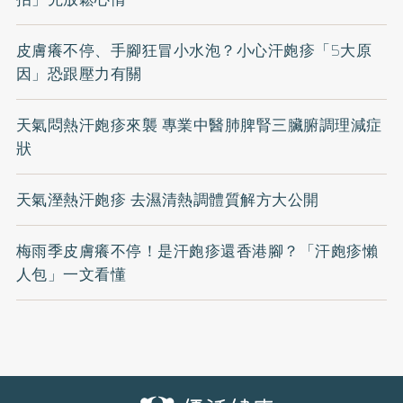
皮膚癢不停、手腳狂冒小水泡？小心汗皰疹「5大原
因」恐跟壓力有關
天氣悶熱汗皰疹來襲 專業中醫肺脾腎三臟腑調理減症
狀
天氣溼熱汗皰疹 去濕清熱調體質解方大公開
梅雨季皮膚癢不停！是汗皰疹還香港腳？「汗皰疹懶
人包」一文看懂