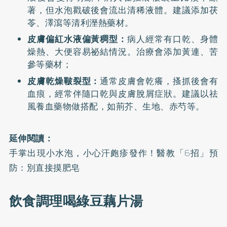
著，但水泡戳破後會流出清稀液體。建議添加茯
苓、澤瀉等清利溼熱藥材。
皮膚偏紅水液偏黃稠型：
病人經常有口乾、身體
燥熱、大便容易祕結情況。治療會添加黃連、苦
參等藥材；
皮膚乾燥皸裂型：
通常皮膚會乾癢，搔抓後會有
血痕，經常伴隨口乾與皮膚脫屑症狀。建議以祛
風養血藥物做搭配，如荊芥、生地、赤芍等。
延伸閱讀：
手掌出現小水泡，小心汗皰疹發作！醫教「6招」預
防：別直接摸肥皂
飲食調理喝綠豆藕片湯