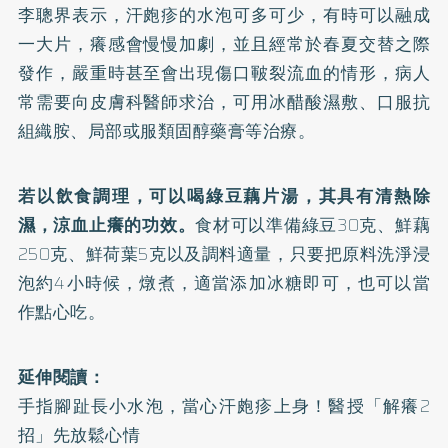
李聰界表示，汗皰疹的水泡可多可少，有時可以融成
一大片，癢感會慢慢加劇，並且經常於春夏交替之際
發作，嚴重時甚至會出現傷口皸裂流血的情形，病人
常需要向皮膚科醫師求治，可用冰醋酸濕敷、口服抗
組織胺、局部或服類固醇藥膏等治療。
若以飲食調理，可以喝綠豆藕片湯，其具有清熱除
濕，涼血止癢的功效。
食材可以準備綠豆30克、鮮藕
250克、鮮荷葉5克以及調料適量，只要把原料洗淨浸
泡約4小時候，燉煮，適當添加冰糖即可，也可以當
作點心吃。
延伸閱讀：
手指腳趾長小水泡，當心汗皰疹上身！醫授「解癢2
招」先放鬆心情