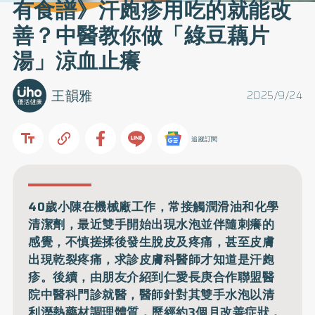
有食譜》汗皰疹用吃的就能改
善？中醫教你做「綠豆藕片
湯」涼血止癢
王韻雅
2025/9/24
追蹤訂閱
40歲小陳在機械廠工作，常接觸潤滑油和化學
清潔劑，最近雙手開始出現水泡並伴隨刺癢的
感覺，不慎搓揉後發生脫皮及疼痛，甚至皮膚
出現乾裂疼痛，求診皮膚科醫師才知道是汗皰
疹。後續，由朋友介紹到仁愛長庚合作聯盟醫
院中醫科門診就醫，醫師針對其雙手水泡以清
利溼熱藥材調理體質，歷經約3個月改善症狀，