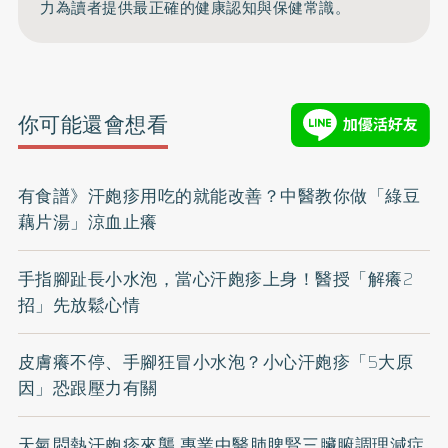
力為讀者提供最正確的健康認知與保健常識。
你可能還會想看
有食譜》汗皰疹用吃的就能改善？中醫教你做「綠豆
藕片湯」涼血止癢
手指腳趾長小水泡，當心汗皰疹上身！醫授「解癢2
招」先放鬆心情
皮膚癢不停、手腳狂冒小水泡？小心汗皰疹「5大原
因」恐跟壓力有關
天氣悶熱汗皰疹來襲 專業中醫肺脾腎三臟腑調理減症