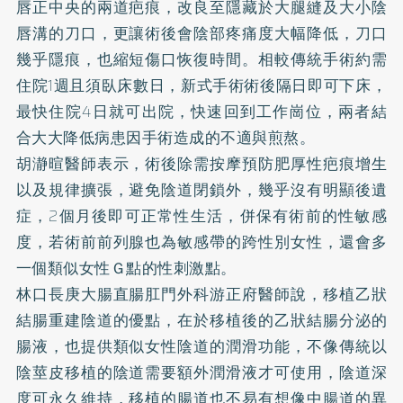
唇正中央的兩道疤痕，改良至隱藏於大腿縫及大小陰
唇溝的刀口，更讓術後會陰部疼痛度大幅降低，刀口
幾乎隱痕，也縮短傷口恢復時間。相較傳統手術約需
住院1週且須臥床數日，新式手術術後隔日即可下床，
最快住院4日就可出院，快速回到工作崗位，兩者結
合大大降低病患因手術造成的不適與煎熬。
胡瀞暄醫師表示，術後除需按摩預防肥厚性疤痕增生
以及規律擴張，避免陰道閉鎖外，幾乎沒有明顯後遺
症，2個月後即可正常性生活，併保有術前的性敏感
度，若術前前列腺也為敏感帶的跨性別女性，還會多
一個類似女性Ｇ點的性刺激點。
林口長庚大腸直腸肛門外科游正府醫師說，移植乙狀
結腸重建陰道的優點，在於移植後的乙狀結腸分泌的
腸液，也提供類似女性陰道的潤滑功能，不像傳統以
陰莖皮移植的陰道需要額外潤滑液才可使用，陰道深
度可永久維持，移植的腸道也不易有想像中腸道的異