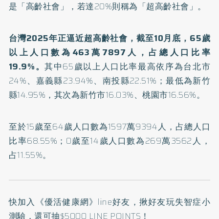
是「高齡社會」，若達20%則稱為「超高齡社會」。
台灣2025年正逼近超高齡社會，截至10月底，65歲
以上人口數為463萬7897人，占總人口比率
19.9%。
其中65歲以上人口比率最高依序為台北市
24%、嘉義縣23.94%、南投縣22.51%；最低為新竹
縣14.95%，其次為新竹市16.03%、桃園市16.56%。
至於15歲至64歲人口數為1597萬9394人，占總人口
比率68.55%；0歲至14歲人口數為269萬3562人，
占11.55%。
快加入
《優活健康網》line好友
，揪好友玩失智症小
測驗，還可抽$5000 LINE POINTS！