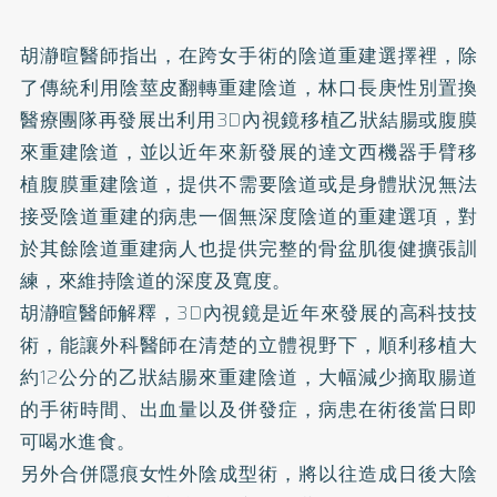
胡瀞暄醫師指出，在跨女手術的陰道重建選擇裡，除
了傳統利用陰莖皮翻轉重建陰道，林口長庚性別置換
醫療團隊再發展出利用3D內視鏡移植乙狀結腸或腹膜
來重建陰道，並以近年來新發展的達文西機器手臂移
植腹膜重建陰道，提供不需要陰道或是身體狀況無法
接受陰道重建的病患一個無深度陰道的重建選項，對
於其餘陰道重建病人也提供完整的骨盆肌復健擴張訓
練，來維持陰道的深度及寬度。
胡瀞暄醫師解釋，3D內視鏡是近年來發展的高科技技
術，能讓外科醫師在清楚的立體視野下，順利移植大
約12公分的乙狀結腸來重建陰道，大幅減少摘取腸道
的手術時間、出血量以及併發症，病患在術後當日即
可喝水進食。
另外合併隱痕女性外陰成型術，將以往造成日後大陰