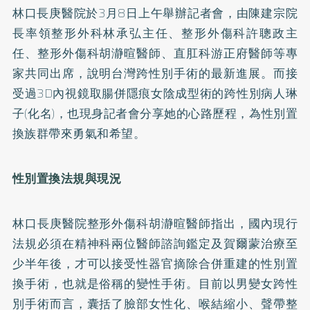
林口長庚醫院於3月8日上午舉辦記者會，由陳建宗院
長率領整形外科林承弘主任、整形外傷科許聰政主
任、整形外傷科胡瀞暄醫師、直肛科游正府醫師等專
家共同出席，說明台灣跨性別手術的最新進展。而接
受過3D內視鏡取腸併隱痕女陰成型術的跨性別病人琳
子(化名)，也現身記者會分享她的心路歷程，為性別置
換族群帶來勇氣和希望。
性別置換法規與現況
林口長庚醫院整形外傷科胡瀞暄醫師指出，國內現行
法規必須在精神科兩位醫師諮詢鑑定及賀爾蒙治療至
少半年後，才可以接受性器官摘除合併重建的性別置
換手術，也就是俗稱的變性手術。目前以男變女跨性
別手術而言，囊括了臉部女性化、喉結縮小、聲帶整