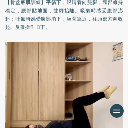
【骨盆底肌訓練】平躺下，眼睛看向雙腳，頸部維持
穩定，腰部貼地面，雙腳抬離。吸氣時感受腹部澎
起；吐氣時感受腹部消下，坐骨靠近，往頭部方向收
起。反覆操作10下。
Menu