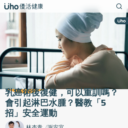
乳癌術後復健，可以重訓嗎？
會引起淋巴水腫？醫教「5
招」安全運動
林杏青
謝安宜