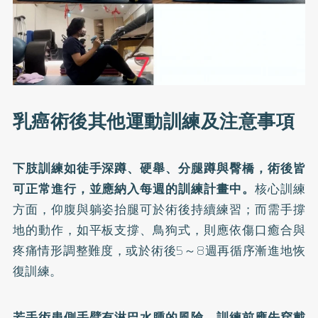
乳癌術後其他運動訓練及注意事項
下肢訓練如徒手深蹲、硬舉、分腿蹲與臀橋，術後皆
可正常進行，並應納入每週的訓練計畫中。
核心訓練
方面，仰腹與躺姿抬腿可於術後持續練習；而需手撐
地的動作，如平板支撐、鳥狗式，則應依傷口癒合與
疼痛情形調整難度，或於術後5～8週再循序漸進地恢
復訓練。
若手術患側手臂有淋巴水腫的風險，訓練前應先穿戴