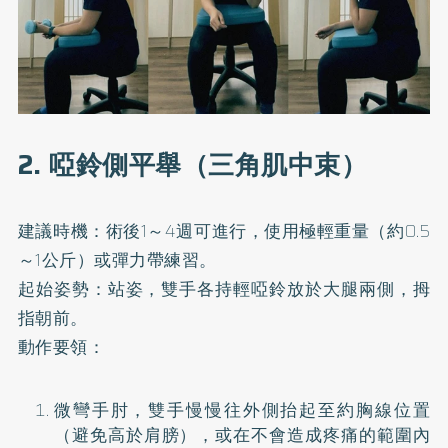
2. 啞鈴側平舉（三角肌中束）
建議時機：術後1～4週可進行，使用極輕重量（約0.5
～1公斤）或彈力帶練習。
起始姿勢：站姿，雙手各持輕啞鈴放於大腿兩側，拇
指朝前。
動作要領：
微彎手肘，雙手慢慢往外側抬起至約胸線位置
（避免高於肩膀），或在不會造成疼痛的範圍內