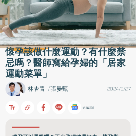
懷孕該做什麼運動？有什麼禁
忌嗎？醫師寫給孕婦的「居家
運動菜單」
林杏青
張晏甄
2024/5/27
追蹤訂閱