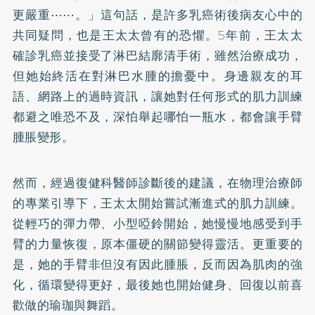
更嚴重⋯⋯。」這句話，是許多乳癌術後病友心中的
共同疑問，也是王太太曾有的恐懼。5年前，王太太
確診乳癌並接受了淋巴結廓清手術，雖然治療成功，
但她始終活在對淋巴水腫的擔憂中。身邊親友的耳
語、網路上的過時資訊，讓她對任何形式的肌力訓練
都避之唯恐不及，深怕舉起哪怕一瓶水，都會讓手臂
腫脹變形。
然而，經過復健科醫師診斷後的建議，在物理治療師
的專業引導下，王太太開始嘗試漸進式的肌力訓練。
從輕巧的彈力帶、小型啞鈴開始，她慢慢地感受到手
臂的力量恢復，原本僵硬的關節變得靈活。更重要的
是，她的手臂非但沒有因此腫脹，反而因為肌肉的強
化，循環變得更好，最後她也開始健身、回復以前喜
歡做的瑜珈與舞蹈。