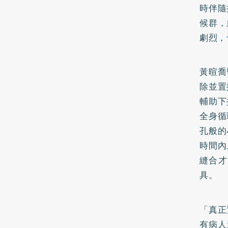
時伴隨
候群，
劇烈，
黃暄喬
除並置
輔助下
全身循
孔般的
時間內
縫合才
具。
「真正
有病人