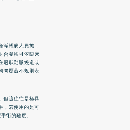
不僅減輕病人負擔，
封合凝膠可依臨床
在冠狀動脈繞道或
均勻覆蓋不規則表
，但這往往是極具
手，若使用的是可
續手術的難度。