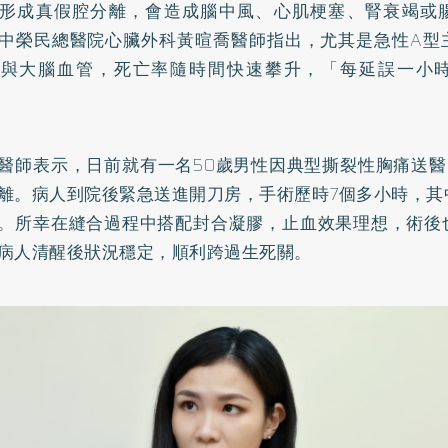
形成真假腔分離，會造成腦中風、心肌梗塞、腎衰竭或
中榮民總醫院心臟外科黃暄喬醫師指出，尤其是急性A型
臟與大腦血管，死亡率隨時間快速攀升，「每延誤一小
醫師表示，日前就有一名50歲男性因典型撕裂性胸痛送醫
離。病人到院後緊急送進開刀房，手術歷時7個多小時，其
。所幸在縫合過程中搭配封合凝膠，止血效果理想，術後
病人清醒後狀況穩定，順利跨過生死關。