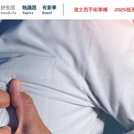
好生活
熱議題
有新事
守護骨骼健康
達文西手術專欄
2025植牙指南
漸凍不孤
GoodLife
Topics
Event