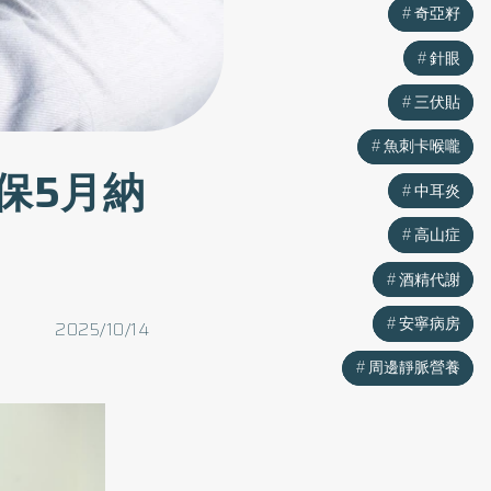
奇亞籽
奇亞籽
針眼
針眼
三伏貼
三伏貼
魚刺卡喉嚨
魚刺卡喉嚨
保5月納
中耳炎
中耳炎
高山症
高山症
酒精代謝
酒精代謝
安寧病房
安寧病房
2025/10/14
周邊靜脈營養
周邊靜脈營養