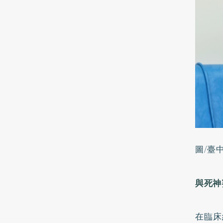
圖/臺
與死神
在臨床