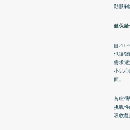
動脈剝
健保給
自20
也讓醫
需求選
小兒心
面。
黃暄喬
挑戰性
吸收凝