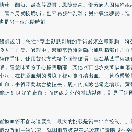
抽菸、酗酒、熬夜等習慣，風險更高。部分病人因結締組
血管本身就較脆弱，也容易發生剝離；另外氣溫驟變，進
也是另一個危險時刻。
醫師說明，急性A型主動脈剝離的手術必須立即開胸，將
換人工血管。過程中，醫師需暫時阻斷心臟與腦部正常血
操作手術、使用替代方式給予腦部循環；但在某些手術縫
環，這意味著除了心臟與腦部，其他器官也承受著缺血傷
小洞，在抗凝血劑的環境下都可能持續出血。」黃暄喬醫
止血，手術時間就會被拉長，病人的風險也隨之增加。黃
能達到良好的止血；而縫線之外的輔助製劑，則是手術
置換血管不會花這麼久，最大的挑戰是術中出血控制。」
還沒等到手術完成，就因血管破裂在急診或消毒階段不幸