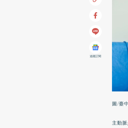
追蹤訂閱
圖/臺
主動脈