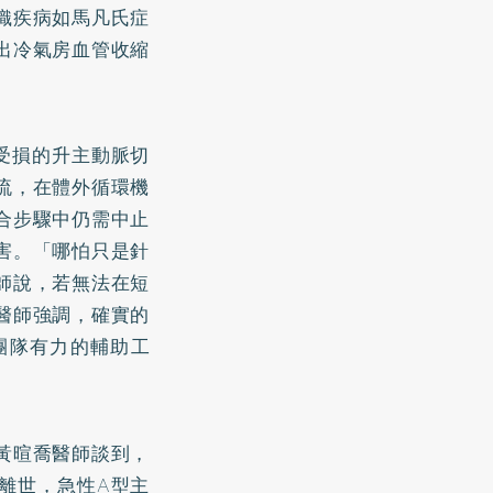
織疾病如馬凡氏症
出冷氣房血管收縮
受損的升主動脈切
流，在體外循環機
合步驟中仍需中止
害。「哪怕只是針
師說，若無法在短
醫師強調，確實的
團隊有力的輔助工
黃暄喬醫師談到，
離世，急性A型主