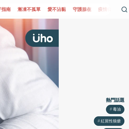
單
愛不沾黏
守護腺在
疫情保衛戰
再生醫學
愛的
熱門話題
熱門話題
毒油
毒油
紅斑性狼瘡
紅斑性狼瘡