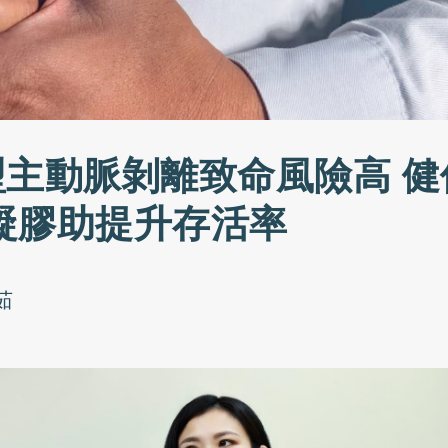
型主動脈剝離致命風險高 健
凝膠助提升存活率
茹