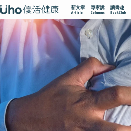
新文章
專家說
讀書趣
疫情保衛戰
再生醫學
愛的未來視
認識攝護腺肥大
Article
Columns
BookClub