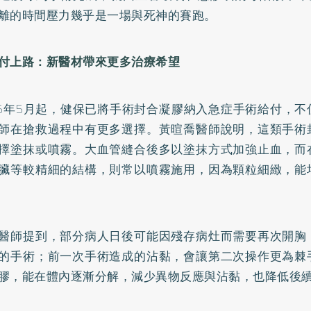
離的時間壓力幾乎是一場與死神的賽跑。
付上路：新醫材帶來更多治療希望
25年5月起，健保已將手術封合凝膠納入急症手術給付，
師在搶救過程中有更多選擇。黃暄喬醫師說明，這類手術
擇塗抹或噴霧。大血管縫合後多以塗抹方式加強止血，而
臟等較精細的結構，則常以噴霧施用，因為顆粒細緻，能
醫師提到，部分病人日後可能因殘存病灶而需要再次開胸
的手術；前一次手術造成的沾黏，會讓第二次操作更為棘
膠，能在體內逐漸分解，減少異物反應與沾黏，也降低後