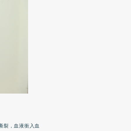
撕裂，血液衝入血