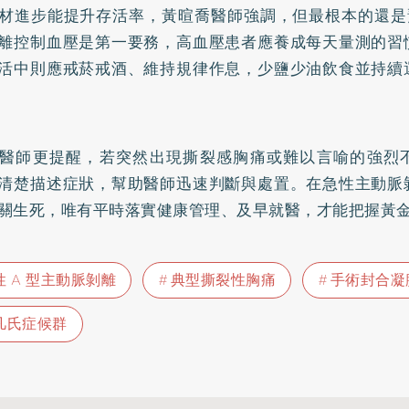
材進步能提升存活率，黃暄喬醫師強調，但最根本的還是
離控制血壓是第一要務，高血壓患者應養成每天量測的習
活中則應戒菸戒酒、維持規律作息，少鹽少油飲食並持續
醫師更提醒，若突然出現撕裂感胸痛或難以言喻的強烈
清楚描述症狀，幫助醫師迅速判斷與處置。在急性主動脈
關生死，唯有平時落實健康管理、及早就醫，才能把握黃
性 A 型主動脈剝離
典型撕裂性胸痛
手術封合凝
凡氏症候群