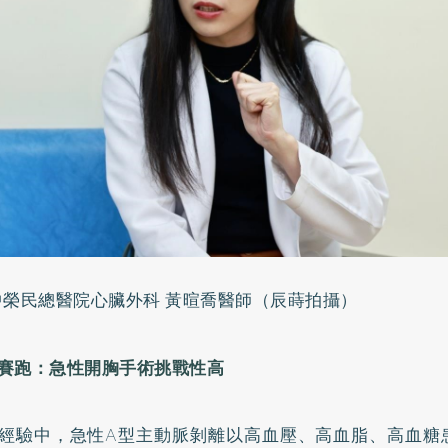
中榮民總醫院心臟外科 黃暄喬醫師（辰蒔拍攝）
賽跑：急性開胸手術挑戰性高
經驗中，急性A型主動脈剝離以高血壓、高血脂、高血糖