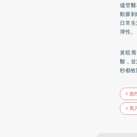
儘管醫
動脈剝
日常生
彈性。
黃暄喬
醫，並
秒都攸
急
馬