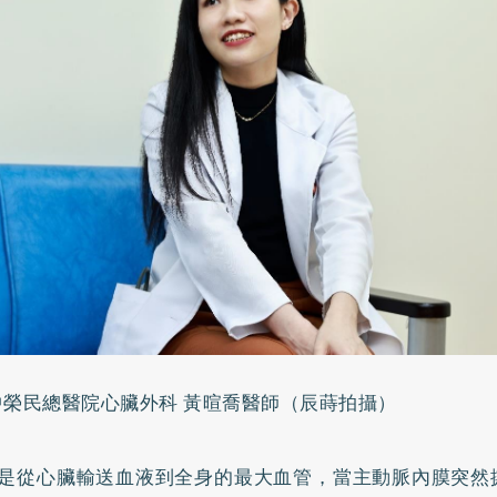
中榮民總醫院心臟外科 黃暄喬醫師（辰蒔拍攝）
是從心臟輸送血液到全身的最大血管，當主動脈內膜突然