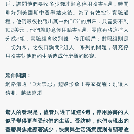
戶，詢問他們要收多少錢才願意停用臉書4週，時間
剛好到美國期中選舉結束後。為了有效控制實驗過
程，他們最後挑選出其中約60%的用戶，只需要不到
102美元，他們就願意停用臉書4週。團隊再將這些人
分成2組，實驗組會收到錢、停用帳戶；對照組則是
一切如常。之後再詢問2組人一系列的問題，研究停
用臉書對他們的生活造成什麼樣的影響。
延伸閱讀：
網路溝通「9大禁忌」超毀形象！專家提醒：別讓人
猜測、越聽越煩
驚人的發現是，儘管只過了短短4週，停用臉書的人
似乎變得更享受他們的生活。受訪時，他們表現出的
憂鬱與焦慮顯著減少，快樂與生活滿意度則有顯著改