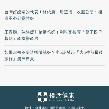
台灣好媳婦的代表！林依晨「用這招」收服公婆：相
處不必刻意討好
王齊麟、陳詩媛升格當爸媽！剛吃完披薩「兒子提早
報到」產檢變產房
如果當初不要這樣做就好？小S認發起「大S生前最後
旅行」崩潰自責
地址：台北市中山區長春路328號7樓之2