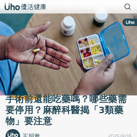
手術前還能吃藥嗎？哪些藥需
要停用？麻醉科醫揭「3類藥
物」要注意
王韻雅
2025/9/16