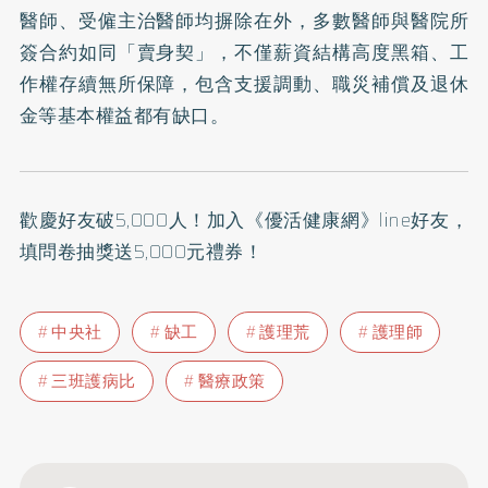
醫師、受僱主治醫師均摒除在外，多數醫師與醫院所
簽合約如同「賣身契」，不僅薪資結構高度黑箱、工
作權存續無所保障，包含支援調動、職災補償及退休
金等基本權益都有缺口。
歡慶好友破5,000人！加入
《優活健康網》line好友
，
填問卷抽獎送5,000元禮券！
中央社
缺工
護理荒
護理師
三班護病比
醫療政策