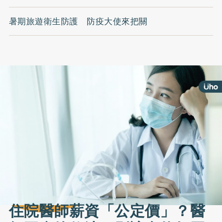
暑期旅遊衛生防護 防疫大使來把關
住院醫師薪資「公定價」？醫