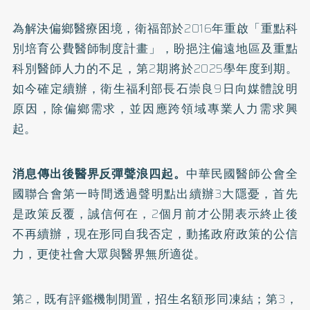
為解決
偏鄉醫療
困境，衛福部於2016年重啟「
重點科
別培育公費醫師制度計畫
」，盼挹注偏遠地區及重點
科別醫師人力的不足，第2期將於2025學年度到期。
如今確定續辦，衛生福利部長石崇良9日向媒體說明
原因，除偏鄉需求，並因應跨領域專業人力需求興
起。
消息傳出後醫界反彈聲浪四起。
中華民國醫師公會全
國聯合會第一時間透過聲明點出續辦3大隱憂，首先
是政策反覆，誠信何在，2個月前才公開表示終止後
不再續辦，現在形同自我否定，動搖政府政策的公信
力，更使社會大眾與醫界無所適從。
第2，既有評鑑機制閒置，招生名額形同凍結；第3，