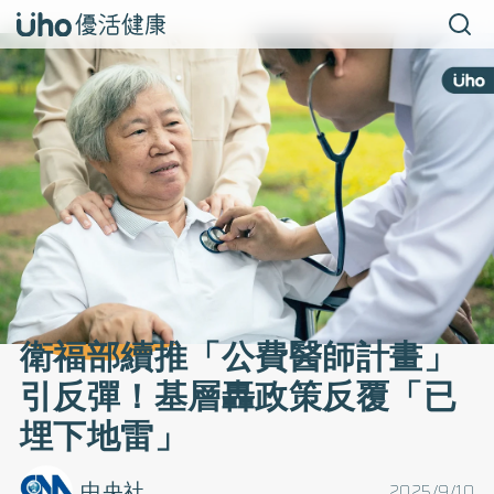
衛福部續推「公費醫師計畫」
引反彈！基層轟政策反覆「已
埋下地雷」
中央社
2025/9/10