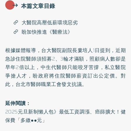
本篇文章目錄
大醫院高壓低薪環境惡劣
盼加快推進《醫療法》
根據媒體報導，台大醫院副院長婁培人1日提到，近期
急診住院醫師須招募2、3輪才滿額，照顧病人數卻是
早年2倍以上，中生代醫師只能咬牙苦撐，私立醫院
爭搶人才，盼政府將住院醫師薪資訂出公定價。對
此，台北市醫師職業工會發文抗議。
延伸閱讀：
2025元旦新制懶人包》最低工資調漲、癌篩擴大！健
保費「多繳●●元」