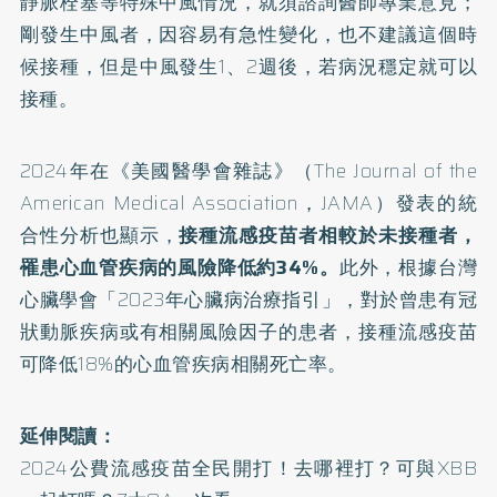
靜脈栓塞等特殊中風情況，就須諮詢醫師專業意見；
剛發生中風者，因容易有急性變化，也不建議這個時
候接種，但是中風發生1、2週後，若病況穩定就可以
接種。
2024年在《美國醫學會雜誌》（The Journal of the
American Medical Association，JAMA）發表的
統
合性分析
也顯示，
接種流感疫苗者相較於未接種者，
罹患心血管疾病的風險降低約34%。
此外，根據台灣
心臟學會「
2023年心臟病治療指引
」，對於曾患有冠
狀動脈疾病或有相關風險因子的患者，接種流感疫苗
可降低18%的心血管疾病相關死亡率。
延伸閱讀：
2024公費流感疫苗全民開打！去哪裡打？可與XBB