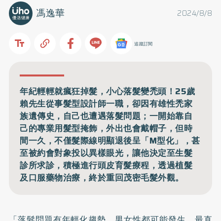
馮逸華
2024/8/8
追蹤訂閱
年紀輕輕就瘋狂掉髮，小心落髮變禿頭！25歲
賴先生從事髮型設計師一職，卻因有雄性禿家
族遺傳史，自己也遭遇落髮問題；一開始靠自
己的專業用髮型掩飾，外出也會戴帽子，但時
間一久，不僅髮際線明顯退後呈「M型化」，甚
至被約會對象投以異樣眼光，讓他決定至生髮
診所求診，積極進行頭皮育髮療程，透過植髮
及口服藥物治療，終於重回茂密毛髮外觀。
「落髮問題有年輕化趨勢，男女性都可能發生，最直