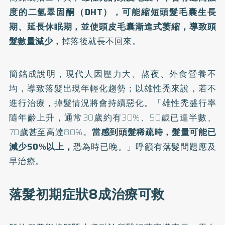
度的二氫睪固酮（DHT），可能縮短頭髮毛囊生長
期、延長休眠期，並使頭皮毛囊漸進式萎縮，導致頭
髮數量減少，
掉落後就長不回來。
簡銘成說明，現代人因壓力大、熬夜、外食營養不
均，導致落髮出現年輕化趨勢；以雄性禿來說，若不
進行治療，掉髮情況將會持續惡化。「雄性禿盛行率
隨年齡上升，通常30歲約有30%、50歲已達半數、
70歲甚至高達80%。
當感到頭髮稀疏時，髮量可能已
減少50%以上，
恐為時已晚。」呼籲有落髮問題應及
早治療。
落髮初期症狀8成治療可救