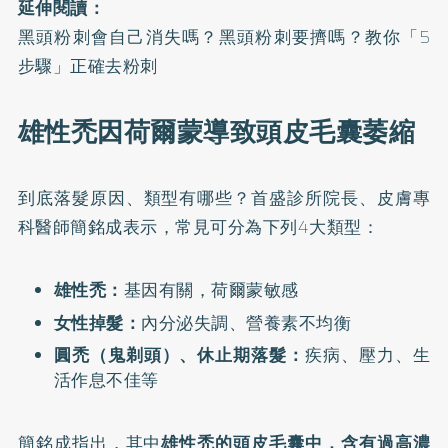
延伸閱讀：
黑頭粉刺會自己消失嗎？黑頭粉刺要擠嗎？教你「5
步驟」正確去粉刺
雄性禿因荷爾蒙導致頭皮毛囊萎縮
到底
落髮原因
、類型有哪些？首盛診所院長、皮膚專
科醫師簡銘成表示，常見可分為下列4大類型：
雄性禿：
基因有關，荷爾蒙敏感
女性掉髮：
內分泌失調、營養素不均衡
圓禿（鬼剃頭）、休止期落髮：
疾病、壓力、生
活作息不佳等
簡銘成指出，其中
雄性禿
的頭皮毛囊中，含有過高濃