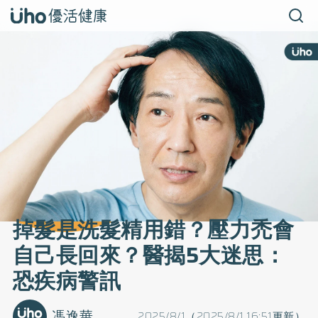
掉髮是洗髮精用錯？壓力禿會
自己長回來？醫揭5大迷思：
恐疾病警訊
馮逸華
2025/8/1（2025/8/1 16:51更新）