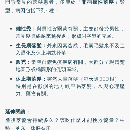
門診常見的落髮患者，多屬於
「非疤痕性落髮」
類
型，病因包括下列4種：
雄性禿
：
與男性賀爾蒙有關，主要好發於男性，
常見髮際線越來越後退，形成M字型的禿頭。
生長期落髮：
外來因素造成，毛囊毛髮來不及進
入退化及休止期就掉落。
圓禿
：
常與自體免疫疾病有關，大部分呈現清楚
地圓形或橢圓形的禿頭區域。
休止期落髮：
突然大量落髮（每天逾300根），
特別是在顳側的地方較容易落髮，常與心理壓
力、藥物有關。
延伸閱讀：
產後落髮會持續多久？該吃什麼才能挽救髮量？中
醫：芝麻、豬肝有用