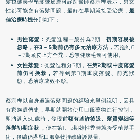
髮拉儷美學植髮暨皮膚科診所醫師蔡宗樺表示，男女
性都可能會有落髮問題，最好在早期就接受治療，
最
佳治療時機
分別如下：
男性落髮：
禿髮進程一般分為7期，
初期容易被
忽略，在3～5期前仍有多元治療方法，
若拖到6
～7期頭皮上方全禿，恐無健康毛囊可使用。
女性落髮：
禿髮進程分3期，
在第2期或中度落髮
前仍可挽救，
若等到第3期重度落髮、前禿狀
態，恐治療成效不彰。
蔡宗樺以自身遭遇落髮問題的經驗來舉例說明，因具
有家族遺傳史，早期就開始使用口服藥物進行控制，
即將邁入50歲時，發現
前額有些許後退、髮質變細等
落髮初期症狀
，便在第1、2期雄性禿時就接受植髮手
術，後續仍搭配口服藥物持續維護髮量。