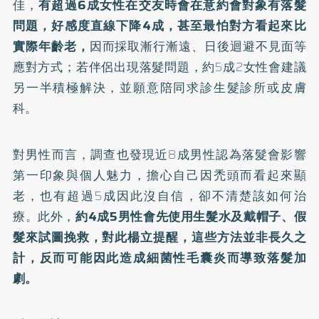
佳，
有超過6成女性在交友時會在意約會對象有落髮
問題，好感度直線下降4成，甚至最怕對方看起來比
實際年齡老，
因而採取漸行漸遠、日後迴避不見面等
應對方式；若伴侶出現落髮問題，約5成2女性會建議
另一半積極解決，並願意陪同求診生髮診所或皮膚
科。
對男性而言，調查也發現近8成男性認為落髮會影響
第一印象與個人魅力，擔心自己因禿頭而看起來顯
老，也有超過5成因此沒自信，卻不清楚該如何治
療。此外，
約4成5男性會先使用生髮水及戴帽子、假
髮來試圖挽救，對此楊立提醒，這些方法並非長久之
計，反而可能因此造成細菌性毛囊炎而導致落髮加
劇。