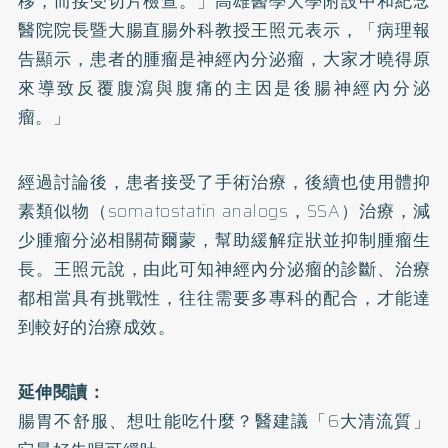
移，而接受切片檢查。」高雄醫學大學附設中和紀念
醫院院長暨大腸直腸外科教授王照元表示，「病理報
告顯示，患者的腫瘤是神經內分泌瘤，大家才曉得原
來導致反覆腹瀉與腹痛的主因是後腸神經內分泌
瘤。」
經過討論後，患者接受了手術治療，後續也使用體抑
素類似物（somatostatin analogs，SSA）治療，減
少腫瘤分泌相關荷爾蒙，幫助緩解症狀並抑制腫瘤生
長。王照元說，由此可知神經內分泌瘤的診斷、治療
都相當具有挑戰性，往往需要多專科的配合，才能達
到較好的治療成效。
延伸閱讀：
腸胃不舒服、想吐能吃什麼？醫建議「6大清流質」