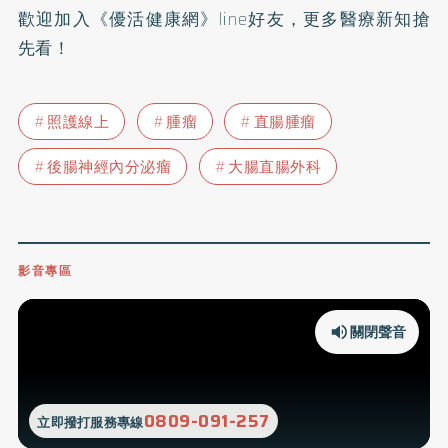
歡迎加入
《優活健康網》line好友
，更多醫療新知搶
先看！
照護線上
腫瘤
直腸腫瘤
後腸神經內分泌瘤
大腸直腸外科
影音專區
關閉聲音
0809-091-257
立即撥打服務專線