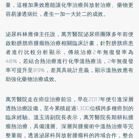
量，這種加乘效應能讓化學治療與放射治療、藥物更
容易滲透病灶，產生一加一大於二的成效。
泌尿科林雍偉主任說，萬芳醫院泌尿癌團隊多年前便
啟動膀胱癌腫瘤熱治療相關臨床計畫，針對膀胱癌患
者進行比較分析顯示，傳統治療2年無復發率為
48%，若結合熱治療進行化學溫熱療法，2年無復發
率可提升至89%，差異具統計意義，顯示溫熱效應有
助強化藥物治療成效。
萬芳醫院走在癌症治療前沿，早在2017年便引進深層
透熱治療設備，至今累積超過1,300位橫跨多種癌別的
臨床經驗。溫玉清副院長表示，萬芳醫院長期耕耘腫
瘤熱治療，具備淺層、深層與腫瘤術中溫熱治療等完
整量能，透過泌尿科與放射腫瘤科的跨域合作，整合