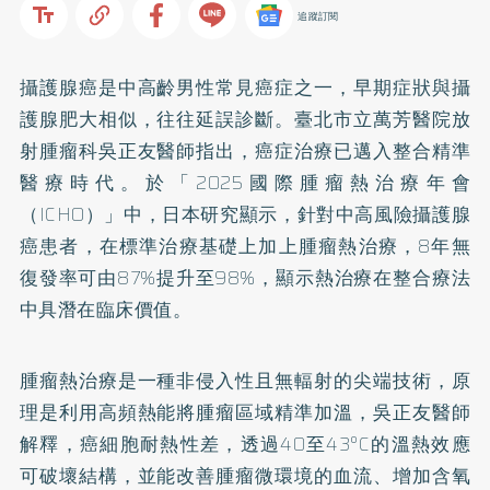
追蹤訂閱
攝護腺癌是中高齡男性常見癌症之一，早期症狀與攝
護腺肥大相似，往往延誤診斷。臺北市立萬芳醫院放
射腫瘤科吳正友醫師指出，癌症治療已邁入整合精準
醫療時代。於「2025國際腫瘤熱治療年會
（ICHO）」中，日本研究顯示，針對中高風險攝護腺
癌患者，在標準治療基礎上加上腫瘤熱治療，8年無
復發率可由87%提升至98%，顯示熱治療在整合療法
中具潛在臨床價值。
腫瘤熱治療是一種非侵入性且無輻射的尖端技術，原
理是利用高頻熱能將腫瘤區域精準加溫，吳正友醫師
解釋，癌細胞耐熱性差，透過40至43°C的溫熱效應
可破壞結構，並能改善腫瘤微環境的血流、增加含氧