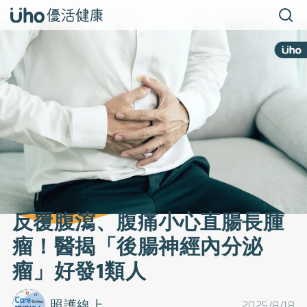
反覆腹瀉、腹痛小心直腸長腫
瘤！醫揭「後腸神經內分泌
瘤」好發1類人
照護線上
2025/8/18