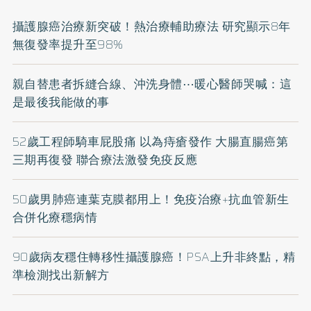
攝護腺癌治療新突破！熱治療輔助療法 研究顯示8年
無復發率提升至98%
親自替患者拆縫合線、沖洗身體⋯暖心醫師哭喊：這
是最後我能做的事
52歲工程師騎車屁股痛 以為痔瘡發作 大腸直腸癌第
三期再復發 聯合療法激發免疫反應
50歲男肺癌連葉克膜都用上！免疫治療+抗血管新生
合併化療穩病情
90歲病友穩住轉移性攝護腺癌！PSA上升非終點，精
準檢測找出新解方