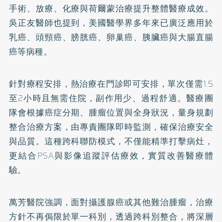
手術、放療、化療與荷爾蒙治療提升整體醫療成效。
吳正友醫師也提到，美國醫學界多年來已廣泛應用於
乳癌、頭頸癌、膀胱癌、卵巢癌、胰臟癌與大腸直腸
癌等病種。
針對療程安排，熱治療在門診即可安排，單次僅需1.5
至2小時且無需住院，副作用少、過程舒適。醫療團
隊會根據癌症分期、腫瘤位置與全身狀況，量身規劃
整合治療方案，由專責團隊即時監測，確保治療安全
與品質。這種跨科聯防模式，不僅能精準打擊病灶，
更結合PSA與影像追蹤評估療效，實質改善醫療體
驗。
萬芳醫院強調，面對攝護腺癌或其他難治腫瘤，治療
方針不再侷限於單一科別，透過跨科別整合，將深層