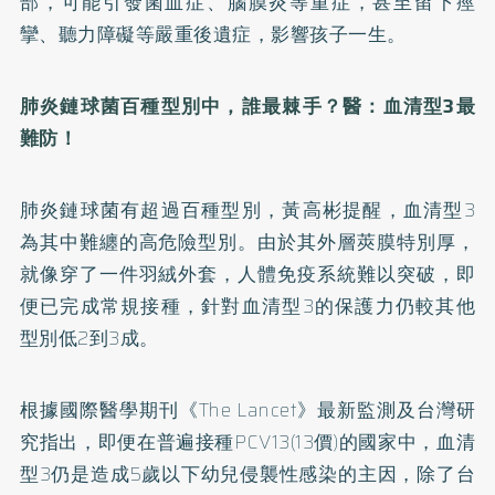
部，可能引發菌血症、腦膜炎等重症，甚至留下痙
攣、聽力障礙等嚴重後遺症，影響孩子一生。
肺炎鏈球菌百種型別中，誰最棘手？醫：血清型3最
難防！
肺炎鏈球菌有超過百種型別，黃高彬提醒，血清型3
為其中難纏的高危險型別。由於其外層莢膜特別厚，
就像穿了一件羽絨外套，人體免疫系統難以突破，即
便已完成常規接種，針對血清型3的保護力仍較其他
型別低2到3成。
根據國際醫學期刊《The Lancet》最新監測及台灣研
究指出，即便在普遍接種PCV13(13價)的國家中，血清
型3仍是造成5歲以下幼兒侵襲性感染的主因，除了台