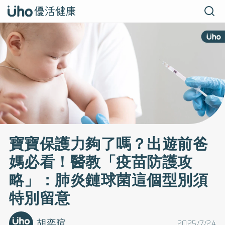
寶寶保護力夠了嗎？出遊前爸
媽必看！醫教「疫苗防護攻
略」：肺炎鏈球菌這個型別須
特別留意
胡奕暄
2025/7/24