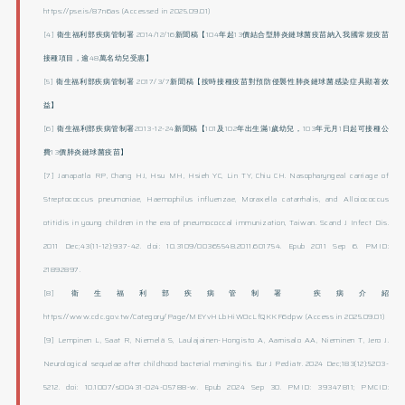
https://pse.is/87n6as
(Accessed in 2025.09.01)
[4] 衛生福利部疾病管制署 2014/12/16新聞稿【104年起13價結合型肺炎鏈球菌疫苗納入我國常規疫苗
接種項目，逾48萬名幼兒受惠】
[5] 衛生福利部疾病管制署 2017/3/7新聞稿【按時接種疫苗對預防侵襲性肺炎鏈球菌感染症具顯著效
益】
[6] 衛生福利部疾病管制署2013-12-24新聞稿【101及102年出生滿1歲幼兒，103年元月1日起可接種公
費13價肺炎鏈球菌疫苗】
[7] Janapatla RP, Chang HJ, Hsu MH, Hsieh YC, Lin TY, Chiu CH. Nasopharyngeal carriage of
Streptococcus pneumoniae, Haemophilus influenzae, Moraxella catarrhalis, and Alloiococcus
otitidis in young children in the era of pneumococcal immunization, Taiwan. Scand J Infect Dis.
2011 Dec;43(11-12):937-42. doi: 10.3109/00365548.2011.601754. Epub 2011 Sep 6. PMID:
21892897.
[8] 衛生福利部疾病管制署 疾病介紹
https://www.cdc.gov.tw/Category/Page/MEYvHLbHiWOcLfQKKF6dpw (Access in 2025.09.01)
[9] Lempinen L, Saat R, Niemelä S, Laulajainen-Hongisto A, Aarnisalo AA, Nieminen T, Jero J.
Neurological sequelae after childhood bacterial meningitis. Eur J Pediatr. 2024 Dec;183(12):5203-
5212. doi: 10.1007/s00431-024-05788-w. Epub 2024 Sep 30. PMID: 39347811; PMCID: