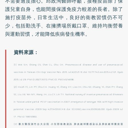
不需要過度擔心。邱政洵醫師呼籲，接種疫苗除了保
護兒童自身，也能間接保護免疫力較差的長者。除了
施打疫苗外，日常生活中，良好的衛教習慣仍不可
少，包括勤洗手、在擁擠場所戴口罩、維持均衡營養
與運動習慣，才能降低疾病發生機率。
[1] Wei SH, Chiang CS, Chen CL, Chiu CH. Pneumococcal disease and use of pneumococcal
vaccines in Taiwan. Clin Exp Vaccine Res. 2015 Jul;4(2):121-9. doi: 10.7774/cevr.2015.4.2.121. Epub
2015 Jul 29. PMID: 26273570; PMCID: PMC4524896.
[2] Hsieh YC, Lin PY, Chiu CH, Huang YC, Chang KY, Liao CH, Chiu NC, Chuang YC, Chen PY, Chang
SC, Liu JW, Yen MY, Wang JH, Liu CY, Lin TY. National survey of invasive pneumococcal diseases
in Taiwan under partial PCV7 vaccination in 2007: emergence of serotype 19A with high invasive
potential. Vaccine. 2009 Sep 4;27(40):5513-8. doi: 10.1016/j.vaccine.2009.06.091. Epub 2009 Jul
17. PMID: 19615960.
[3] 臺大醫院新竹台大分院 小兒部衛教資訊 肺炎鏈球菌感染以及肺炎鏈球菌疫苗