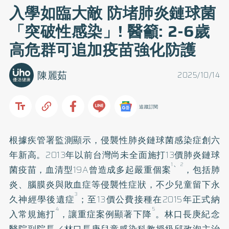
入學如臨大敵 防堵肺炎鏈球菌
「突破性感染」! 醫籲: 2-6歲
高危群可追加疫苗強化防護
陳麗茹
2025/10/14
追蹤訂閱
根據疾管署監測顯示，侵襲性肺炎鏈球菌感染症創六
年新高。2013年以前台灣尚未全面施打13價肺炎鏈球
、
1
2
菌疫苗，血清型19A曾造成多起嚴重個案
，包括肺
炎、腦膜炎與敗血症等侵襲性症狀，不少兒童留下永
3
久神經學後遺症
；至13價公費接種在2015年正式納
4
5
入常規施打
，讓重症案例顯著下降
。林口長庚紀念