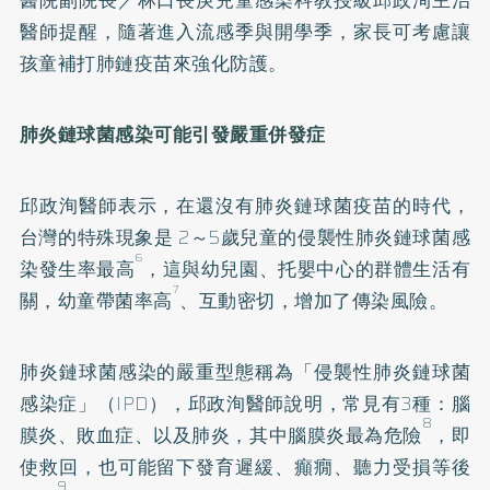
醫院副院長／林口長庚兒童感染科教授級邱政洵主治
醫師提醒，隨著進入流感季與開學季，家長可考慮讓
孩童補打肺鏈疫苗來強化防護。
肺炎鏈球菌感染可能引發嚴重併發症
邱政洵醫師表示，在還沒有肺炎鏈球菌疫苗的時代，
台灣的特殊現象是 2～5歲兒童的侵襲性肺炎鏈球菌感
6
染發生率最高
，這與幼兒園、托嬰中心的群體生活有
7
關，幼童帶菌率高
、互動密切，增加了傳染風險。
肺炎鏈球菌感染的嚴重型態稱為「侵襲性肺炎鏈球菌
感染症」（IPD），邱政洵醫師說明，常見有3種：腦
8
膜炎、敗血症、以及肺炎，其中腦膜炎最為危險
，即
使救回，也可能留下發育遲緩、癲癇、聽力受損等後
9