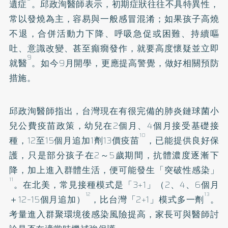
遺症
。邱政洵醫師表示，初期症狀往往不具特異性，
常以發燒為主，容易與一般感冒混淆；如果孩子高燒
不退，合併活動力下降、呼吸急促或困難、持續嘔
吐、意識改變、甚至癲癇發作，就要高度懷疑並立即
9
就醫
。如今9月開學，更應提高警覺，做好相關預防
措施。
邱政洵醫師指出，台灣現在有很完備的肺炎鏈球菌小
兒公費疫苗政策，幼兒在2個月、4個月接受基礎接
10
種，12至15個月追加1劑13價疫苗
，已能提供良好保
護，只是部分孩子在2～5歲期間，抗體濃度逐漸下
降，加上進入群體生活，便可能發生「突破性感染」
11
。在北美，常見接種模式是「3+1」（2、4、6個月
12
13
＋12–15個月追加）
，比台灣「2+1」模式多一劑
。
考量進入群聚環境後感染風險提高，家長可與醫師討