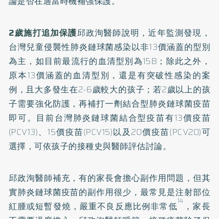
論是否在適當時機補強保護。
2歲施打追加保護
邱政洵醫師說明，近年監測發現，
台灣兒童侵襲性肺炎鏈球菌感染以非13價涵蓋的型別
為主，如目前最流行的血清型別為15B；除此之外，
原本13價涵蓋的血清型別，還是有突破性感染的案
例，且大多發生在2-6歲較大的孩子；若2歲以上的孩
子需要強化防護，再補打一劑結合型肺炎鏈球菌疫苗
即可。目前台灣肺炎鏈球菌結合型疫苗有13價疫苗
(PCV13)、15價疫苗(PCV15)以及20價疫苗(PCV20)可
選擇，可依孩子的接種史與醫師評估討論。
邱政洵醫師補充，有的家長會擔心副作用問題，但其
實肺炎鏈球菌疫苗的副作用很少，最常見是注射部位
14
紅腫或短暫發燒，嚴重不良反應比例非常低
，家長