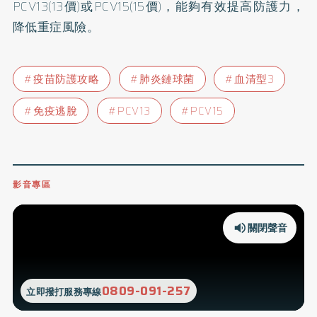
PCV13(13價)或PCV15(15價)，能夠有效提高防護力，
降低重症風險。
疫苗防護攻略
肺炎鏈球菌
血清型3
免疫逃脫
PCV13
PCV15
影音專區
關閉聲音
0809-091-257
立即撥打服務專線