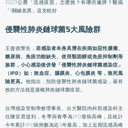
2023公費「流感疫苗」怎麼挑？有哪些廠牌？醫揭
「1關鍵差異」這支較好
侵襲性肺炎鏈球菌5大風險群
王復德警告，
若感染者本身具潛在疾病如惡性腫瘤、
糖尿病、免疫功能缺失、使用類固醇或免疫抑制劑等
族群，小心感染後併發「侵襲性肺炎鏈球菌感染症」
（IPD）如：敗血症、腦膜炎、心包膜炎 等，致死風
險更高。
他指出，預防侵襲性肺炎鏈球菌感染，最有
效的方法就是接種肺炎鏈球菌疫苗。
台灣感染管制學會理事長、台大醫院內科部感染科主
任陳宜君提到，冬季與春季為IPD發病高峰，且統計
今年累計IPD病例數為近3年最高，加上近期流感高峰