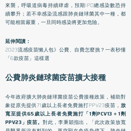
來襲，呼吸道病毒持續肆虐，預期IPD總感染數恐持
續攀升；若不幸感染流感跟肺炎鏈球菌其中一種，都
可能相當嚴重，一旦同時感染將更加危險。
延伸閱讀：
2023流感疫苗懶人包》公費、自費怎麼挑？一表秒懂
「6款疫苗」這樣選
公費肺炎鏈球菌疫苗擴大接種
今年政府擴大肺炎鏈球菌疫苗公費接種政策，補助對
象從原先提供71歲以上長者免費施打PPV23疫苗，
放
寬至提供65歲以上長者免費施打「1劑PCV13＋1劑
PPV23」疫苗。
對此，李秉穎指出，「此次政策放寬
是醫界所沒有料到的，更突顯在免疫負債下，肺炎鏈