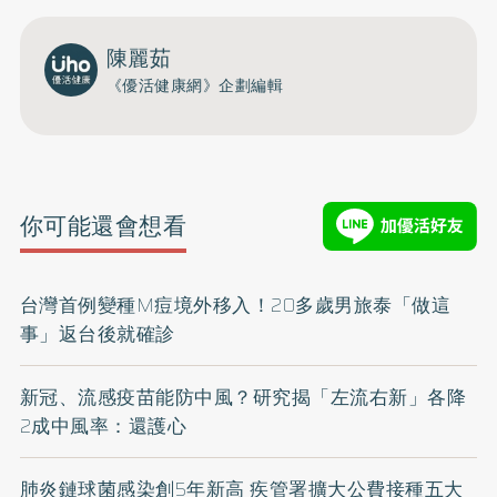
陳麗茹
《優活健康網》企劃編輯
你可能還會想看
台灣首例變種M痘境外移入！20多歲男旅泰「做這
事」返台後就確診
新冠、流感疫苗能防中風？研究揭「左流右新」各降
2成中風率：還護心
肺炎鏈球菌感染創5年新高 疾管署擴大公費接種五大