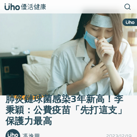
肺炎鏈球菌感染3年新高！李
秉穎：公費疫苗「先打這支」
保護力最高
馮逸華
2023/12/19