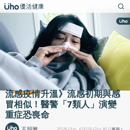
流感疫情升溫》流感初期與感
冒相似！醫警「7類人」演變
重症恐喪命
王韻雅
2025/2/4（2025/2/4 16:0更新）