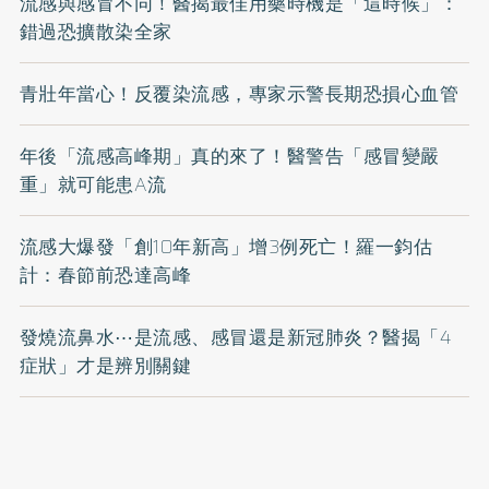
流感與感冒不同！醫揭最佳用藥時機是「這時候」：
錯過恐擴散染全家
青壯年當心！反覆染流感，專家示警長期恐損心血管
年後「流感高峰期」真的來了！醫警告「感冒變嚴
重」就可能患A流
流感大爆發「創10年新高」增3例死亡！羅一鈞估
計：春節前恐達高峰
發燒流鼻水⋯是流感、感冒還是新冠肺炎？醫揭「4
症狀」才是辨別關鍵