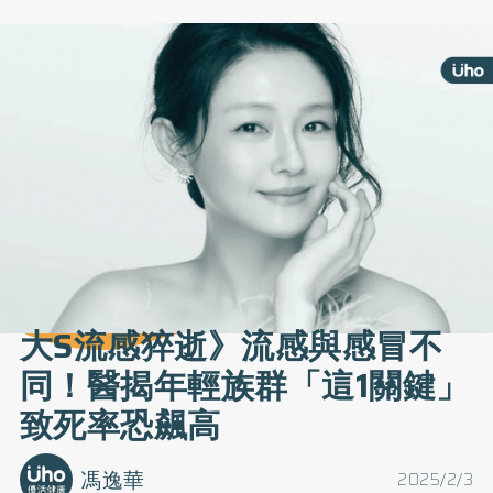
大S流感猝逝》流感與感冒不
同！醫揭年輕族群「這1關鍵」
致死率恐飆高
馮逸華
2025/2/3