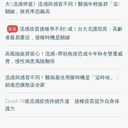
大S流感猝逝》流感與感冒不同！醫揭年輕族群「這1
關鍵」致死率恐飆高
流感疫苗接種率不到5成！台大北護院長：高齡
影音
者最易重症，接種時機是關鍵
高風險族群當心！流感+帶狀疱疹恐成今年秋冬雙重威
脅，慢性病患風險翻倍
流感與感冒不同！醫揭最佳用藥時機是「這時候」：
錯過恐擴散染全家
Covid-19後流感疫情持續升溫 接種疫苗提升自身保
護力