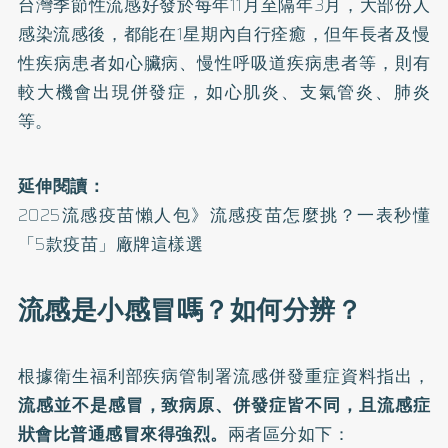
台灣季節性流感好發於每年11月至隔年3月，大部份人
感染流感後，都能在1星期內自行痊癒，但年長者及慢
性疾病患者如
心臟病
、慢性呼吸道疾病患者等，則有
較大機會出現併發症，如
心肌炎
、支氣管炎、
肺炎
等。
延伸閱讀：
2025流感疫苗懶人包》流感疫苗怎麼挑？一表秒懂
「5款疫苗」廠牌這樣選
流感是小感冒嗎？如何分辨？
根據衛生福利部疾病管制署
流感併發重症
資料指出，
流感並不是
感冒
，致病原、併發症皆不同，且流感症
狀會比普通感冒來得強烈。
兩者區分如下：