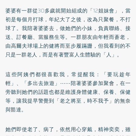
婆婆有一群從30多歲就開始組成的「12姐妹會」，當
初是每個月打球，年紀大了之後，改為只聚餐，不打
球了。我陪著婆婆去，做她們的小妹，負責聯絡、接
送、訂餐廳、當服務生等。一群朋友由年輕而蒼老，
由高爾夫球場上的健將而至步履蹣跚，但我看到的不
只是一群老人，而是有著豐富人生體驗的「人」。
這些阿姨們都很喜歡我，常提醒我：「要玩趁年
輕」、「多出去旅遊」⋯⋯陪著婆婆參加聚會，在一
旁聽到她們的話題也都是維護身體健康、保養、保健
等，讓我提早警覺到「老之將至，時不我予」的無奈
與豁達。
她們即使老了、病了，依然用心穿戴，精神奕奕，雖