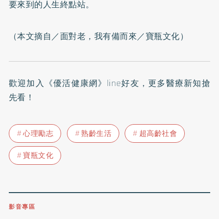
要來到的人生終點站。
（本文摘自／
面對老，我有備而來
／寶瓶文化）
歡迎加入
《優活健康網》line好友
，更多醫療新知搶
先看！
心理勵志
熟齡生活
超高齡社會
寶瓶文化
影音專區
0809-091-257
立即撥打服務專線