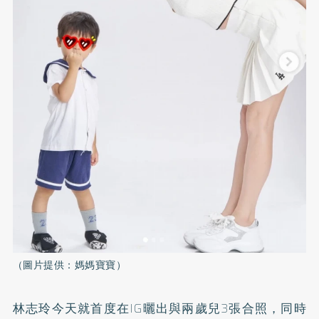
（圖片提供：媽媽寶寶）
林志玲今天就首度在IG曬出與兩歲兒3張合照，同時