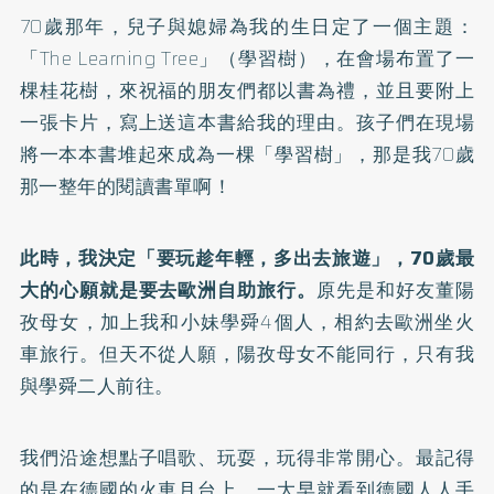
70歲那年，兒子與媳婦為我的生日定了一個主題：
「The Learning Tree」（學習樹），在會場布置了一
棵桂花樹，來祝福的朋友們都以書為禮，並且要附上
一張卡片，寫上送這本書給我的理由。孩子們在現場
將一本本書堆起來成為一棵「學習樹」，那是我70歲
那一整年的閱讀書單啊！
此時，我決定「要玩趁年輕，多出去旅遊」，70歲最
大的心願就是要去歐洲自助旅行。
原先是和好友董陽
孜母女，加上我和小妹學舜4個人，相約去歐洲坐火
車旅行。但天不從人願，陽孜母女不能同行，只有我
與學舜二人前往。
我們沿途想點子唱歌、玩耍，玩得非常開心。最記得
的是在德國的火車月台上，一大早就看到德國人人手