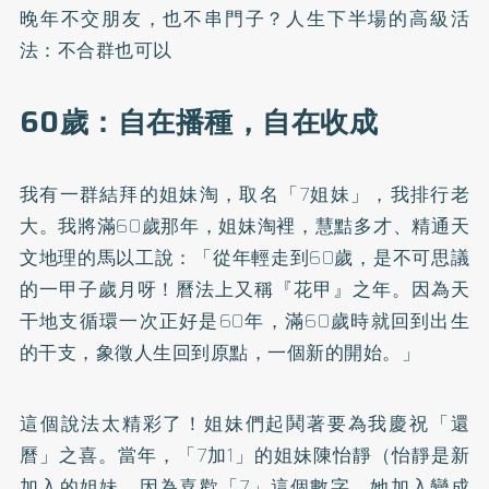
晚年不交朋友，也不串門子？人生下半場的高級活
法：不合群也可以
60歲：自在播種，自在收成
我有一群結拜的姐妹淘，取名「7姐妹」，我排行老
大。我將滿60歲那年，姐妹淘裡，慧黠多才、精通天
文地理的馬以工說：「從年輕走到60歲，是不可思議
的一甲子歲月呀！曆法上又稱『花甲』之年。因為天
干地支循環一次正好是60年，滿60歲時就回到出生
的干支，象徵人生回到原點，一個新的開始。」
這個說法太精彩了！姐妹們起鬨著要為我慶祝「還
曆」之喜。當年，「7加1」的姐妹陳怡靜（怡靜是新
加入的姐妹。因為喜歡「7」這個數字，她加入變成