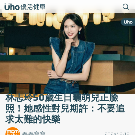
林志玲50歲生日曬萌兒正臉
照！她感性對兒期許：不要追
求太難的快樂
媽媽寶寶
2024/12/18