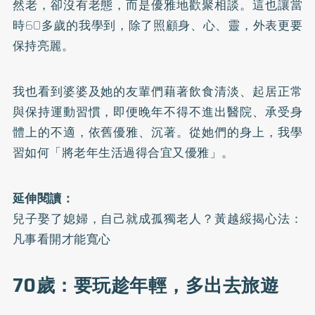
然老，卻沒有老態，而是優雅地歡聚相談。這也讓當
時60多歲的我學到，除了照顧身、心、靈，外表更要
保持亮麗。
我也看到婆婆及她的友輩們藉著飲食清淡、起居正常
與保持運動習慣，即便晚年不得不進出醫院、承受身
體上的不適，依舊優雅、沉著。從她們的身上，我學
習如何「將老年生活過得合宜又優雅」。
延伸閱讀：
兒子娶了媳婦，自己就成孤獨老人？黃越綏揭心法：
凡事看開才能寬心
70歲：要玩趁年輕，多出去旅遊