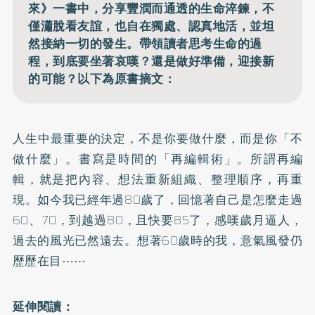
來》一書中，分享豐潤而通透的生命淬鍊，不
僅瀟脫看友誼，也自在獨處、認真地活，並坦
然接納一切的發生。帶領讀者思考生命的過
程，到底要坐著哀嘆？還是做好準備，迎接新
的可能？以下為原書摘文：
人生中最重要的決定，不是你要做什麼，而是你「不
做什麼」。書寫是時間的「再編輯術」。所謂再編
輯，就是把內容、想法重新組織、整理順序，再重
現。如今我已經年過80歲了，回憶著自己是怎麼走過
60、70，到越過80，且快要85了，感嘆歲月逼人，
過去的風光已然遠去。想著60歲時的我，意氣風發仍
歷歷在目⋯⋯
延伸閱讀：