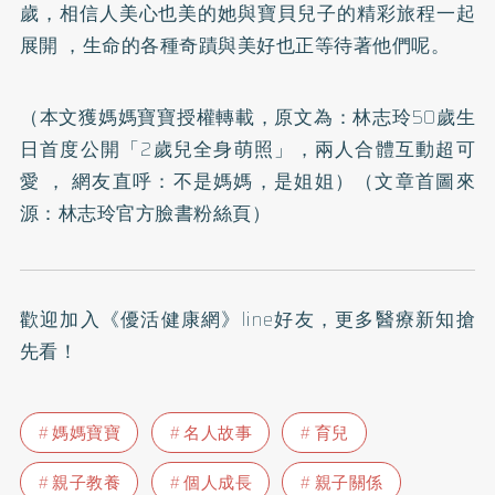
歲，相信人美心也美的她與寶貝兒子的精彩旅程一起
展開 ，生命的各種奇蹟與美好也正等待著他們呢。
（本文獲媽媽寶寶授權轉載，原文為：
林志玲50歲生
日首度公開「2歲兒全身萌照」，兩人合體互動超可
愛 ， 網友直呼：不是媽媽，是姐姐
）（文章首圖來
源：
林志玲官方臉書粉絲頁
）
歡迎加入
《優活健康網》line好友
，更多醫療新知搶
先看！
媽媽寶寶
名人故事
育兒
親子教養
個人成長
親子關係