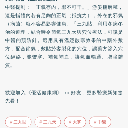
中醫提到：「正氣存內，邪不可干。」游晏楠解釋，
這是指體內若有足夠的正氣（抵抗力），外在的邪氣
（病菌）就不容易影響健康。「
三九貼
」利用冬病冬
治的道理，結合時令節氣
三九天
與穴位療法，可說是
中醫的預防針。選用具有溫經散寒效果的中藥外敷
方，配合節氣，敷貼於客製化的穴位，讓藥方滲入穴
位經絡，能禦寒、補氣補血，讓氣血暢通、增強體
質。
歡迎加入
《優活健康網》line好友
，更多醫療新知搶
先看！
三九貼
三九天
大寒
中醫