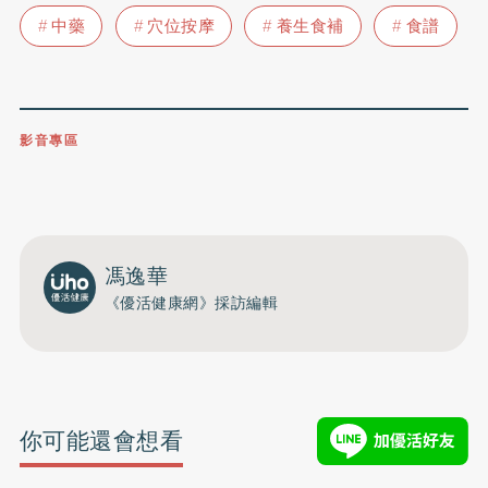
中藥
穴位按摩
養生食補
食譜
影音專區
0809-091-257
立即撥打服務專線
開啟聲音
馮逸華
《優活健康網》採訪編輯
你可能還會想看