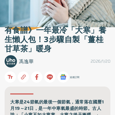
有食譜》一年最冷「大寒」養
生懶人包！3步驟自製「薑桂
甘草茶」暖身
馮逸華
2026/1/20
追蹤訂閱
大寒是24節氣的最後一個節氣，通常落在國曆1
月19～21日，是一年中寒氣最盛的時節。古人
說：「小寒不如大寒寒，大寒之後天漸暖。」