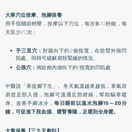
大寒穴位按摩、泡腳保養
用手指關節輕壓，按摩以下穴位，每次各10秒鐘，每
天至少20次：
手三里穴：
肘眼向下約2個指寬，在前臂外側凹
陷處。同時可緩解肩頸緊繃的情況。
公孫穴：
拇趾根內側向下約1指寬的凹陷處
中醫說「寒從腳下生」。冬天氣溫越來越低，寒氣容
易從足部入侵，泡腳可溫通足部經絡，幫助驅寒暖
身、改善手腳冰冷，
每日睡前以溫水泡腳15～20分
鐘，可促進下肢血循、暖腎養陽，足暖則全身暖。
大寒保養【三九天敷貼】