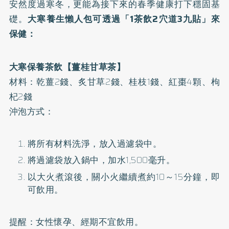
安然度過寒冬，更能為接下來的春季健康打下穩固基
礎。
大寒養生懶人包可透過「1茶飲2穴道3九貼」來
保健：
大寒保養茶飲【薑桂甘草茶】
材料：乾薑2錢、炙甘草2錢、桂枝1錢、紅棗4顆、枸
杞2錢
沖泡方式：
將所有材料洗淨，放入過濾袋中。
將過濾袋放入鍋中，加水1,500毫升。
以大火煮滾後，關小火繼續煮約10～15分鐘，即
可飲用。
提醒：女性懷孕、經期不宜飲用。