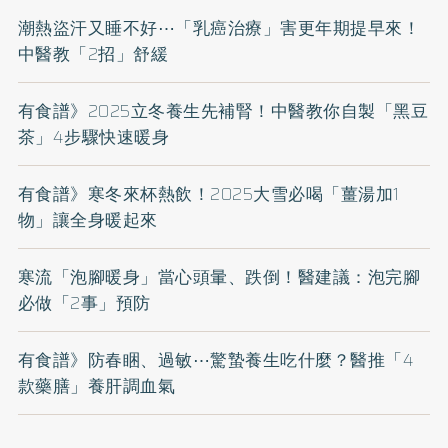
潮熱盜汗又睡不好⋯「乳癌治療」害更年期提早來！
中醫教「2招」舒緩
有食譜》2025立冬養生先補腎！中醫教你自製「黑豆
茶」4步驟快速暖身
有食譜》寒冬來杯熱飲！2025大雪必喝「薑湯加1
物」讓全身暖起來
寒流「泡腳暖身」當心頭暈、跌倒！醫建議：泡完腳
必做「2事」預防
有食譜》防春睏、過敏⋯驚蟄養生吃什麼？醫推「4
款藥膳」養肝調血氣