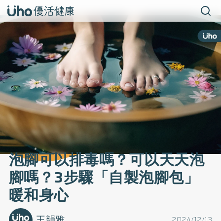
泡腳可以排毒嗎？可以天天泡
腳嗎？3步驟「自製泡腳包」
暖和身心
王韻雅
2024/12/13