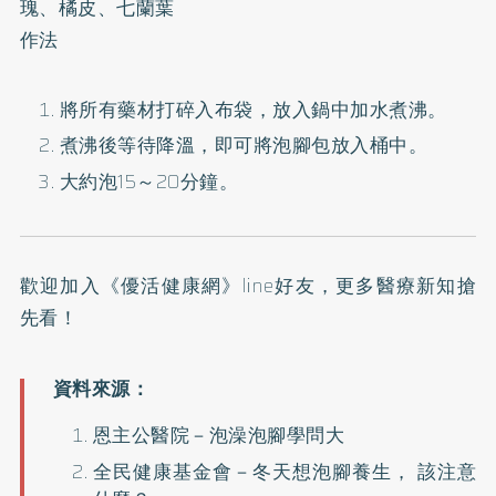
瑰、橘皮、七蘭葉
作法
將所有藥材打碎入布袋，放入鍋中加水煮沸。
煮沸後等待降溫，即可將泡腳包放入桶中。
大約泡15～20分鐘。
歡迎加入
《優活健康網》line好友
，更多醫療新知搶
先看！
恩主公醫院－
泡澡泡腳學問大
全民健康基金會－
冬天想泡腳養生， 該注意