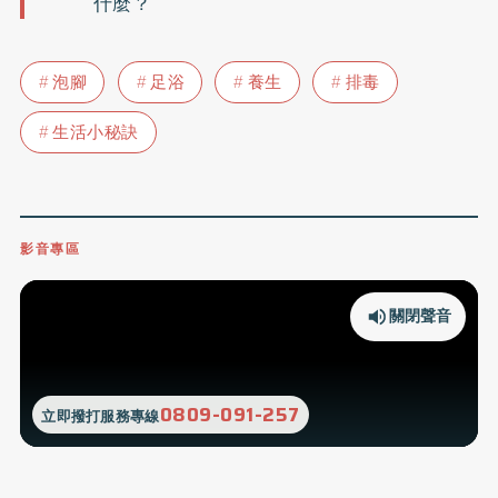
什麼？
泡腳
足浴
養生
排毒
生活小秘訣
影音專區
關閉聲音
0809-091-257
立即撥打服務專線