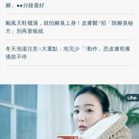
腳」●●分鐘最好
颱風天鞋襪濕，就怕腳臭上身！皮膚醫7招「除腳臭秘
方」別再塞報紙
冬天泡湯注意4大重點：泡完少「1動作」恐皮膚乾癢
搔抓不停