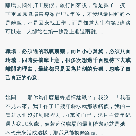
離職去國外打工度假，旅行回來後，還是鼻子一摸，
乖乖回原職場當專案管理2年多，才發現最困難的不
是離職，不是回來找工作，而是知道人生有第2條路
可以走，人卻站在第一條路上進退兩難。」
職場，必須過的戰戰兢兢，而且小心翼翼，必須八面
玲瓏，同時要揣摩上意，很多次想過千百種待下去或
離開的理由，最終都只是因為片刻的安穩，忽略了自
己真正的心意。
她問：「那你為什麼最終選擇離職？」我說：「我看
不見未來。我工作了10幾年薪水就那殺豬價，我的主
管薪水也沒好到哪裡去，4萬初而已，況且主管年紀
還大我20來歲，倘若這份職場的最高階盡頭就是她，
不想未來活成這樣，那我只能換條路走。」