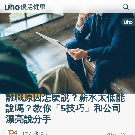
離職原因怎麼說？薪水太低能
說嗎？教你「5技巧」和公司
漂亮說分手
104職場力
2024/7/23